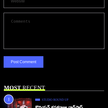
MOST
RECENT
STUDIO ROUND UP
కొరియన్ కనకరాజు నాన్‌స్టాప్