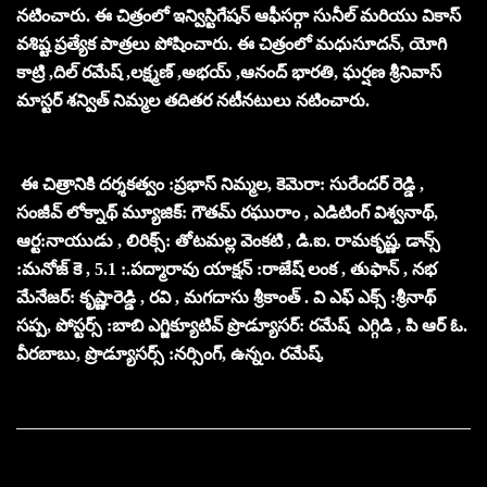
నటించారు. ఈ చిత్రంలో ఇన్విస్టిగేషన్ ఆఫీసర్గా సునీల్ మరియు వికాస్
వశిష్ట ప్రత్యేక పాత్రలు పోషించారు. ఈ చిత్రంలో మధుసూదన్, యోగి
కాట్రి ,దిల్ రమేష్ ,లక్ష్మణ్ ,అభయ్ ,ఆనంద్ భారతి, ఘర్షణ శ్రీనివాస్
మాస్టర్ శన్విత్ నిమ్మల తదితర నటీనటులు నటించారు.
ఈ చిత్రానికి దర్శకత్వం :ప్రభాస్ నిమ్మల, కెమెరా: సురేందర్ రెడ్డి ,
సంజీవ్ లోక్నాథ్ మ్యూజిక్: గౌతమ్ రఘురాం , ఎడిటింగ్ విశ్వనాథ్,
ఆర్ట:నాయుడు , లిరిక్స్: తోటమల్ల వెంకటి , డి.ఐ. రామకృష్ణ, డాన్స్
:మనోజ్ కె , 5.1 :.పద్మారావు యాక్షన్ :రాజేష్ లంక , తుఫాన్ , నభ
మేనేజర్: కృష్ణారెడ్డి , రవి , మగదాసు శ్రీకాంత్ . వి ఎఫ్ ఎక్స్ :శ్రీనాథ్
సప్ప, పోస్టర్స్ :బాబి ఎగ్జిక్యూటివ్ ప్రొడ్యూసర్: రమేష్ ఎగ్గిడి , పి ఆర్ ఓ.
వీరబాబు, ప్రొడ్యూసర్స్ :నర్సింగ్, ఉన్నం. రమేష్,