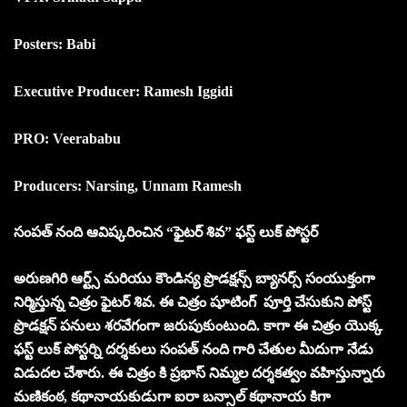
Posters: Babi
Executive Producer: Ramesh Iggidi
PRO: Veerababu
Producers: Narsing, Unnam Ramesh
సంపత్ నంది ఆవిష్కరించిన “ఫైటర్ శివ” ఫస్ట్ లుక్ పోస్టర్
అరుణగిరి ఆర్ట్స్ మరియు కౌండిన్య ప్రొడక్షన్స్ బ్యానర్స్ సంయుక్తంగా
నిర్మిస్తున్న చిత్రం ఫైటర్ శివ. ఈ చిత్రం షూటింగ్ పూర్తి చేసుకుని పోస్ట్
ప్రొడక్షన్ పనులు శరవేగంగా జరుపుకుంటుంది. కాగా ఈ చిత్రం యొక్క
ఫస్ట్ లుక్ పోస్టర్ని దర్శకులు సంపత్ నంది గారి చేతుల మీదుగా నేడు
విడుదల చేశారు. ఈ చిత్రం కి ప్రభాస్ నిమ్మల దర్శకత్వం వహిస్తున్నారు
మణికంఠ, కథానాయకుడుగా ఐరా బన్సాల్ కథానాయ కిగా