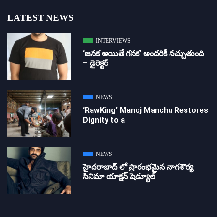
LATEST NEWS
INTERVIEWS
‘జ‌న‌క అయితే గ‌న‌క‌’ అందరికీ నచ్చుతుంది
– డైరెక్ట‌ర్
NEWS
‘RawKing’ Manoj Manchu Restores
Dignity to a
NEWS
హైదరాబాద్ లో ప్రారంభమైన నాగశౌర్య
సినిమా యాక్షన్ షెడ్యూల్