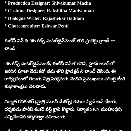
* Production Designer: Shivakumar Macha
* Costume Designer: Rakshitha Manivannan
* Dialogue Writer: Rajashekar Baddam
* Choreographer: Eshwar Penti
ఈటీవీ విన్ & 90s కిడ్స్ ఎంటర్‌టైన్‌మెంట్ తొలి ప్రాజెక్టు గ్రాండ్ గా
లాంచ్
90s కిడ్స్ ఎంటర్‌టైన్‌మెంట్, ఈటీవీ విన్‌తో కలిసి, హైదరాబాద్‌లో
జరిగిన పూజా వేడుకతో తమ తొలి ప్రొడక్షన్ ని లాంచ్ చేసింది. ఈ
కార్యక్రమంలో తెలుగు చిత్ర పరిశ్రమకు చెందిన ప్రముఖులు హాజరై టీంకి
శుభాకాంక్షలు తెలిపారు.
నిర్మాత రవిశంకర్ (మైత్రి మూవీ మేకర్స్) కెమెరా స్విచ్ ఆన్ చేశారు,
దర్శకుడు హరీష్ శంకర్ ఫస్ట్ క్లాప్ కొట్టారు, నిర్మాత SKN ముహుర్తపు
సన్నివేశానికి దర్శకత్వం వహించారు.