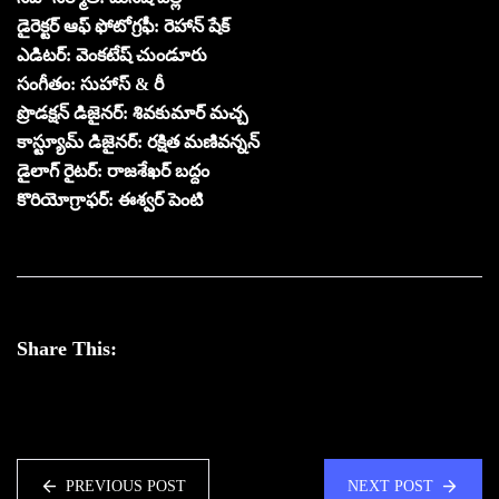
డైరెక్టర్ ఆఫ్ ఫోటోగ్రఫీ: రెహాన్ షేక్
ఎడిటర్: వెంకటేష్ చుండూరు
సంగీతం: సుహాస్ & రీ
ప్రొడక్షన్ డిజైనర్: శివకుమార్ మచ్చ
కాస్ట్యూమ్ డిజైనర్: రక్షిత మణివన్నన్
డైలాగ్ రైటర్: రాజశేఖర్ బద్దం
కొరియోగ్రాఫర్: ఈశ్వర్ పెంటి
Share This:
PREVIOUS POST
NEXT POST