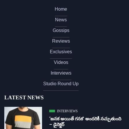
Home
News
Gossips
Reviews
Exclusives
Videos
Interviews
Studio Round Up
LATEST NEWS
INTERVIEWS
‘జ‌న‌క అయితే గ‌న‌క‌’ అందరికీ నచ్చుతుంది
– డైరెక్ట‌ర్