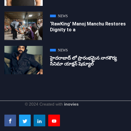
NEWS
‘RawKing’ Manoj Manchu Restores
Dignity to a
NEWS
హైదరాబాద్ లో ప్రారంభమైన నాగశౌర్య
సినిమా యాక్షన్ షెడ్యూల్
© 2024 Created with
inovies