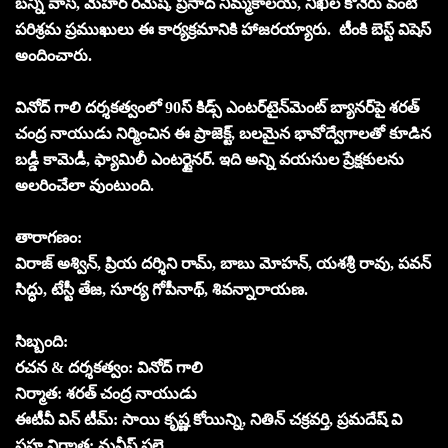
బన్నీ వాస్, మెహర్ రమేష్, ప్రసాద్ నిమ్మకాలయ, నిఖిల కోనేరు వంటి
పరిశ్రమ ప్రముఖులు ఈ కార్యక్రమానికి హాజరయ్యారు. టీంకి బెస్ట్ విషెస్
అందించారు.
వినోద్ గాలి దర్శకత్వంలో 90స్ కిడ్స్ ఎంటర్‌టైన్‌మెంట్ బ్యానర్‌పై శరత్
చంద్ర నాయుడు నిర్మించిన ఈ ప్రాజెక్ట్, బలమైన భావోద్వేగాలతో కూడిన
బడ్డీ కామెడీ, ఫ్యామిలీ ఎంటర్టైనర్. ఇది అన్ని వయసుల ప్రేక్షకులను
అలరించేలా వుంటుంది.
తారాగణం:
విరాజ్ అశ్విన్, ప్రియ దర్శిని రామ్, బాబు మోహన్, యశశ్రీ రావు, పవన్
సిద్ధు, టేస్టీ తేజ, సూర్య గోపీనాథ్, శివన్నారాయణ.
సిబ్బంది:
రచన & దర్శకత్వం: వినోద్ గాలి
నిర్మాత: శరత్ చంద్ర నాయుడు
ఈటీవీ విన్ టీమ్: సాయి కృష్ణ కోయిన్ని, నితిన్ చక్రవర్తి, ప్రమదేష్ వి
సహ నిర్మాత: మనీష్ పల్లె