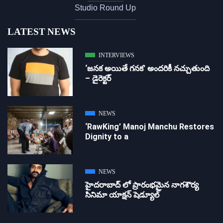
Studio Round Up
LATEST NEWS
INTERVIEWS
‘జ‌న‌క అయితే గ‌న‌క‌’ అందరికీ నచ్చుతుంది
– డైరెక్ట‌ర్
NEWS
‘RawKing’ Manoj Manchu Restores
Dignity to a
NEWS
హైదరాబాద్ లో ప్రారంభమైన నాగశౌర్య
సినిమా యాక్షన్ షెడ్యూల్