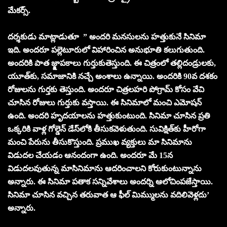
మేకర్స్‌.
దర్శకుడు మాట్లాడుతూ ” అందరి మనసులను హత్తుకునే సినిమా
ఇది. అందరూ పల్లెటూరులో విహారించిన అనుభూతి కలుగుతుంది.
అందరికి పాత జ్క్షాపకాలు గుర్తుకుతెస్తుంది. ఈ చిత్రంలో తల్లిదండ్రులకు,
యూత్‌కు, సమాజానికి నచ్చే అంశాలు ఉన్నాయి. అందరికి 90వ దశకం
రోజులను గుర్తకు తెస్తుంది. అందరూ చిత్రలహరి పోగ్రామ్‌ కోసం వేచి
చూసిన రోజులు గుర్తుకు వస్తాయి. ఈ సినిమాలో మంచి ఎమోషన్‌
ఉంది. అందరి హృదయాలను హత్తుకుంటుంది. సినిమా చూసిన ప్రతి
ఒక్కరికి వాళ్ల గోల్డెన్‌ డేస్‌లోకి తీసుకవెళుతుంది. సువిక్షిత్‌కు హీరోగా
మంచి పేరును తీసుకొస్తుంది. ప్రముఖ వ్యక్తులు మా సినిమాను
విడుదల చేయడం ఆనందంగా ఉంది. అందరూ మే 15న
విడుదలవుతున్న మాసినిమాను ఆదరించాలని కోరుకుంటున్నాను
అన్నారు. ఈ సినిమా పతాక సన్నివేశాలు అందర్ని ఆలోచింపజేస్తాయి.
సినిమా చూసిన వచ్చిన తరువాత ఆ ఫీల్‌ మిమ్ములను వదిలివెళ్లదు’
అన్నారు.