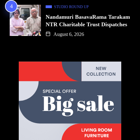
STUDIO ROUND UP
Nandamuri BasavaRama Tarakam
NTR Charitable Trust Dispatches
August 6, 2026