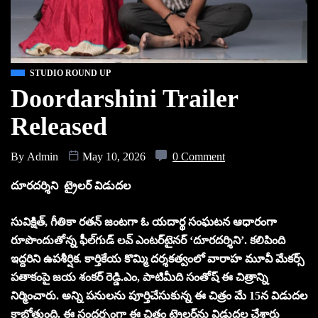
STUDIO ROUND UP
Doordarshini Trailer
Released
By
Admin
May 10, 2026
0 Comment
దూరదర్శిని ట్రైలర్‌ విడుదల
సువిక్షిత్‌, గీతికా రతన్‌ జంటగా ఓ యదార్థ సంఘటన ఆధారంగా
రూపొందుతోన్న ఫీల్‌గుడ్‌ లవ్‌ ఎంటర్‌టైనర్‌ ‘దూరదర్శిని’. కలిపింది
ఇద్దరిని ఉపశీర్షిక. కార్తికేయ కొమ్మి దర్శకత్వంలో వారాహ మూవీ మేకర్స్‌
పతాకంపై జయ శంకర్‌ రెడ్డి.ఎం, పాటిమీది సంతోష్‌ ఈ చిత్రాన్ని
నిర్మించారు. అన్ని పనులను పూర్తిచేసుకున్న ఈ చిత్రం మే 15న విడుదల
కాబోతుంది. ఈ సందర్బంగా ఈ చిత్రం ట్రైలర్‌ను విడుదల చేశారు