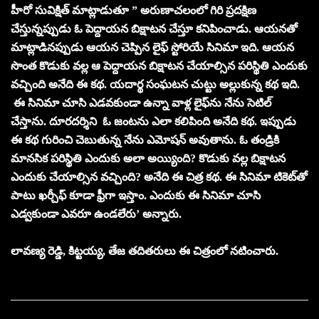
హీరో సువిక్షిత్‌ మాట్లాడుతూ ” అరుణాచలంలో గిరి ప్రదక్షిణ
చేస్తున్నప్పుడు ఓ పెద్దాయన బిక్షాటన చేస్తూ కనిపించాడు. ఆయనతో
మాట్లాడినప్పుడు ఆయన చెప్పిన లైఫ్‌ స్టోరియే సినిమా ఇది. ఆయన
సొంత కొడుకు వల్ల ఆ పెద్దాయన బిక్షాటన చేయాల్సిన పరిస్థితి ఎందుకు
వచ్చింది అనేది ఈ కథ. యదార్థ సంఘటన చుట్టు అల్లుకున్న కథ ఇది.
ఈ సినిమా చూసి ఎడవకుండా ఉన్నా వాళ్ల లైఫ్‌ను నేను సెటిల్‌
చేస్తాను. దూరదర్శిని ఓ జంటను ఎలా కలిపింది అనేది కథ. ఇప్పుడు
ఈ కథ గురించి చెబుతున్న నేను ఎమోషన్‌ అవుతాను. ఓ తండ్రికి
మానసిక పరిస్థితి ఎందుకు అలా అయ్యింది? కొడుకు వల్ల బిక్షాటన
ఎందుకు చేయాల్సిన వచ్చింది? అనేది ఈ చిత్ర కథ. ఈ సినిమా టికెట్‌తో
పాటు ఖర్చీఫ్‌ కూడా ఫ్రీగా ఇస్తాం. ఎందుకు ఈ సినిమా చూసి
ఎడ్వకుండా ఎవరూ ఉండలేరు’ అన్నారు.
లావణ్య రెడ్డి, కిట్టయ్య, తేజ తదితరులు ఈ చిత్రంలో నటించారు.