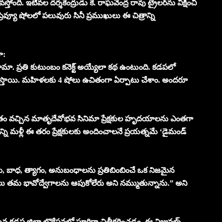
తోంది. ఇటీవల దర్శకేంద్రుడు కే. రాఘవేంద్ర రావు ట్రైలర్‌ను వీక్షించి
ప్రివ్యూ షోలలో పలువురు సినీ ప్రముఖులు ఈ చిత్రాన్ని
ూ:
రామా. ప్రతి కుటుంబం కనెక్ట్ అయ్యేలా కథ ఉంటుంది. కడపలో
 నిలుస్తాయి. మహిళలకు 4 షోలు ఉచితంగా ఏర్పాటు చేశాం. అందరూ
్రితం వచ్చిన మాతృదేవోభవ సినిమా ప్రేక్షకుల హృదయాలను ఎంతగా
్ని మళ్లీ ఈ తరం ప్రేక్షకులకు అందించాలనే ప్రయత్నమే ‘డైమండ్
ేమ, బాధ, త్యాగం, అనుబంధాలను ప్రతిబింబించే ఒక నిజమైన
షకులు తమ భావోద్వేగాలను ఆపుకోలేరు అని నమ్ముతున్నాను.” అని
 కడప జిల్లా లొకేషన్లలో పూర్తిగా చిత్రీకరించడం. ఈ విజువల్స్