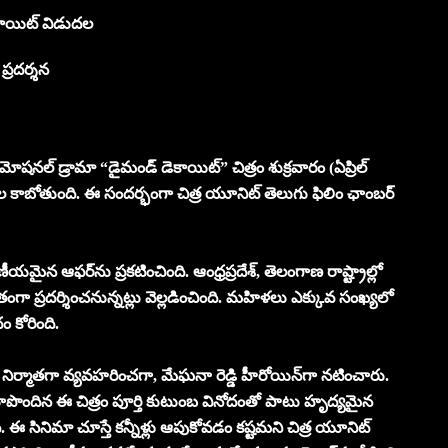
డెకాయిట్ విడుదల
్రదర్శన
మోషనల్ డ్రామా “డైమండ్ డెకాయిట్” చిత్రం శుక్రవారం (ఏప్రిల్‌
దల కాబోతుంది. ఈ సందర్భంగా చిత్ర యూనిట్ తెలుగు ఫిలిం ఛాంబర్
మైన ఆఫర్‌ను ప్రకటించింది. ఆంధ్రప్రదేశ్‌, తెలంగాణ రాష్ట్రాల్లో
 ప్రదర్శించనున్నట్లు వెల్లడించింది. మహిళలు ఎక్కువ సంఖ్యలో
ం కోరింది.
 నిర్మాతగా వ్యవహరించగా, మేఘనా రెడ్డి హీరోయిన్‌గా నటించారు.
పొందిన ఈ చిత్రం పూర్తి కుటుంబ వినోదంతో పాటు హృద్యమైన
 ఈ సినిమా చూస్తే కన్నీళ్లు ఆపుకోవడం కష్టమని చిత్ర యూనిట్