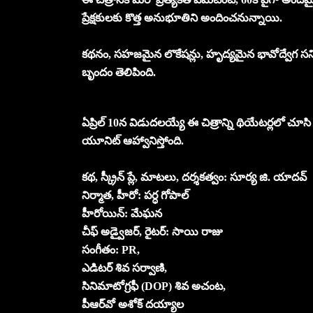
ప్రేక్షకులకు కొత్త అనుభూతిని అందించనున్నాయి.
కథనం, సహజమైన లొకేషన్లు, హృద్యమైన భావోద్వేగ సన్ని
బృందం తెలిపింది.
ఏప్రిల్‌ 10న విడుదలయ్యే ఈ చిత్రాన్ని థియేటర్లలో చూ
యూనిట్ ఆహ్వానిస్తోంది.
కథ, స్క్రీన్ ప్లే, మాటలు, దర్శకత్వం: సూర్య జి. యాదవ్
నిర్మాత, హీరో: పర్ధ గోపాల్
హీరోయిన్: మేఘన
చీఫ్ అడ్వైజర్, రైటర్: సాయి రాజు
సంగీతం: PR,
ఎడిటర్ శివ సర్వాణి,
సినిమాటోగ్రఫీ (DOP) శివ అచంట,
పీఆర్‌వో అశోక్ ద‌య్యాల