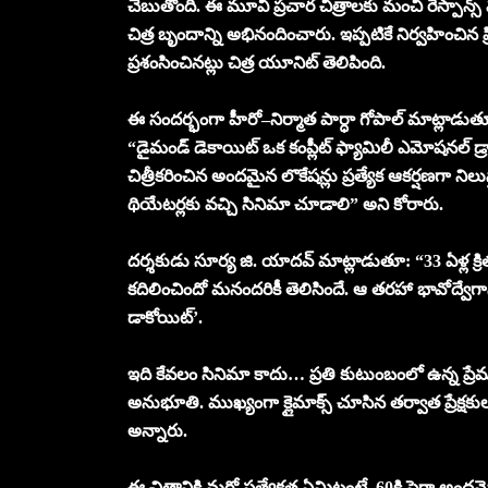
చెబుతోంది. ఈ మూవీ ప్రచార చిత్రాలకు మంచి రెస్పాన్స్ వస్
చిత్ర బృందాన్ని అభినందించారు. ఇప్పటికే నిర్వహించిన 
ప్రశంసించినట్లు చిత్ర యూనిట్ తెలిపింది.
ఈ సందర్భంగా హీరో–నిర్మాత పార్ధా గోపాల్ మాట్లాడుత
“డైమండ్ డెకాయిట్ ఒక కంప్లీట్ ఫ్యామిలీ ఎమోషనల్ డ్
చిత్రీకరించిన అందమైన లొకేషన్లు ప్రత్యేక ఆకర్షణగా
థియేటర్లకు వచ్చి సినిమా చూడాలి” అని కోరారు.
దర్శకుడు సూర్య జి. యాదవ్ మాట్లాడుతూ: “33 ఏళ్ల క
కదిలించిందో మనందరికీ తెలిసిందే. ఆ తరహా భావోద్వేగాన
డాకోయిట్’.
ఇది కేవలం సినిమా కాదు… ప్రతి కుటుంబంలో ఉన్న ప్ర
అనుభూతి. ముఖ్యంగా క్లైమాక్స్ చూసిన తర్వాత ప్రేక్
అన్నారు.
ఈ చిత్రానికి మరో ప్రత్యేకత ఏమిటంటే, 60కి పైగా అందమైన