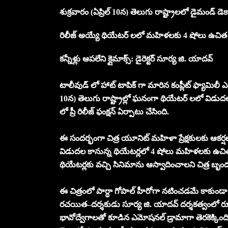
శుక్రవారం (ఏప్రిల్‌ 10న) తెలుగు రాష్ట్రాలలో డైమండ్ 
రిలీజ్ అయ్యే థియేటర్ లలో మహిళలకు 4 షోలు ఉచిత ప
కన్నీళ్లు ఆపలేని క్లైమాక్స్: డైరెక్టర్ సూర్య జి. యాదవ్
టాలీవుడ్ లో హాట్ టాపిక్ గా మారిన కంప్లీట్ ఫ్యామిలీ ఎ
10న) తెలుగు రాష్ట్రాల్లో ఘనంగా థియేటర్ లలో విడు
లో ప్రీ రిలీజ్ ఫంక్షన్ ఏర్పాటు చేసింది.
ఈ సందర్భంగా చిత్ర యూనిట్ మహిళా ప్రేక్షకులకు ఆకర్షణీయ
విడుదల కానున్న థియేటర్లలో 4 షోలు మహిళలకు ఉచితంగా
థియేటర్లకు వచ్చి సినిమాను ఆస్వాదించాలని చిత్ర బృంద
ఈ చిత్రంలో పార్ధా గోపాల్ హీరోగా నటించడమే కాకుండా
రచయిత–దర్శకుడు సూర్య జి. యాదవ్ దర్శకత్వంలో రూ
భావోద్వేగాలతో కూడిన ఎమోషనల్ డ్రామాగా తెరకెక్కింది.