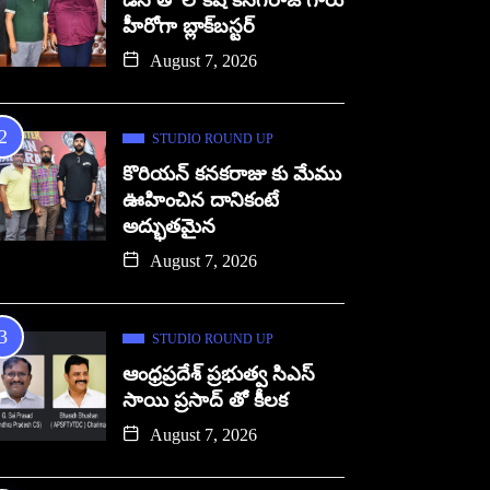
డిసి తో లోకేష్ కనగరాజ్ గారు
హీరోగా బ్లాక్‌బస్టర్
August 7, 2026
STUDIO ROUND UP
కొరియన్ కనకరాజు కు మేము
ఊహించిన దానికంటే
అద్భుతమైన
August 7, 2026
STUDIO ROUND UP
ఆంధ్రప్రదేశ్ ప్రభుత్వ సిఎస్
సాయి ప్రసాద్ తో కీలక
August 7, 2026