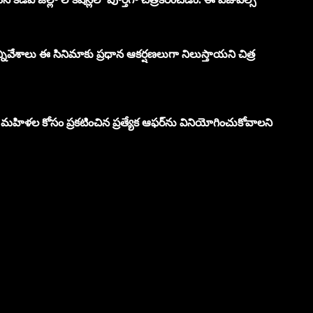
వేశాలు ఈ సినిమాకు ప్రధాన ఆకర్షణలుగా నిలుస్తాయని చిత్ర
సి మహిళల కోసం ప్రకటించిన ప్రత్యేక ఆఫర్‌ను వినియోగించుకోవాలని