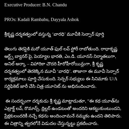
Executive Producer: B.N. Chandu
PROs: Kadali Rambabu, Dayyala Ashok
శ్రీకృష్ణ దర్శకత్వంలో వస్తున్న ‘వారధి’ మూవీకి సెన్సార్ పూర్తి
తెలుగు తెరపైకి మరో యూత్ ఫుల్ లవ్ స్టోరీ రాబోతుంది. రాధాకృష్ణ
ఆర్ట్స్ బ్యానర్ పై, పెయ్యాల భారతి, ఎం.డి. యూనస్ నిర్మాతలుగా,
అనిల్ అర్కా – విహారికా చౌదరి హీరోహీరోయిన్లుగా, శ్రీ కృష్ణ
దర్శకత్వంలో తెరకెక్కిన మూవీ ‘వారధి’. తాజాగా ఈ మూవీ సెన్సార్
కార్యక్రమాలు పూర్తి చేసుకుంది. సెన్సర్ సభ్యులు ఈ సినిమాకు U/A
సర్టిఫికెట్ జారీ చేసి చిత్ర యూనిట్ ను అభినందించారు.
ఈ సందర్భంగా దర్శకుడు శ్రీ కృష్ణ మాట్లాడుతూ, “ఈ కథ యూత్‌ను
ఎట్రాక్ట్ లవ్, రొమాన్స్, థ్రిల్లర్ ఉండటంతో అందరిని ఆకట్టుకుంటుందని,
ప్రేక్షకులందరికీ నచ్చే కథను అందించామనే నమ్మకం ఉందని తెలిపారు.
ఈ చిత్రాన్ని త్వరలోనే విడుదల చేస్తున్నట్టు ప్రకటించారు.