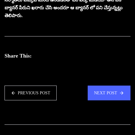
బ్యానర్ పేరుని ఖరారు చేసి అందరూ ఆ బ్యానర్ లో పని చేస్తున్నట్లు
తెలిపారు.
Share This:
PREVIOUS POST
NEXT POST