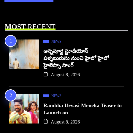
MOST
RECENT
NEWS
అన్నపూర్ణ స్టూడియోస్
పళ్ళబురుసు నుంచి హైలో హైలో
హైలెస్సా సాంగ్
August 8, 2026
NEWS
Rambha Urvasi Meneka Teaser to
Launch on
August 8, 2026