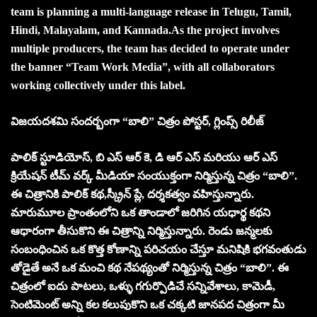
team is planning a multi-language release in Telugu, Tamil,
Hindi, Malayalam, and Kannada.As the project involves
multiple producers, the team has decided to operate under
the banner “Team Work Media”, with all collaborators
working collectively under this label.
విజయదశమి సందర్బంగా “బాలి” చిత్రం పోస్టర్, గ్లింప్స్ రిలీజ్
పాలిక్ స్టూడియోస్, బి ఎస్ ఆర్ కె, డి ఆర్ ఎస్ మరియు ఆర్ ఎస్
క్రియేషన్ టీమ్ వర్క్ మీడియా సంయుక్తంగా నిర్మిస్తున్న చిత్రం “బాలి”.
ఈ చిత్రానికి పాలిక్ కథ,స్క్రీన్ ప్లే, దర్శకత్వం వహిస్తున్నారు.
మారుమూల ప్రాంతంలోని ఒక తాండాలో జరిగిన యధార్థ కథని
ఆధారంగా తీసుకొని ఈ చిత్రాన్ని నిర్మిస్తున్నారు. రెండు జన్మలకు
సంబంధించిన ఒక కొత్త కోణాన్ని పరిచయం చేస్తూ మనిషికి భగవంతుడు
తోడైతే అనే ఒక మంచి కథ నేపథ్యంతో నిర్మిస్తున్న చిత్రం “బాలి”. ఈ
చిత్రంలో ఐదు పాటలు, ఒళ్ళు గగుర్పొడిచే సన్నివేశాలు, కామెడీ,
సెంటిమెంట్ అన్ని కల కలుపుకొని ఒక చక్కటి జానపద చిత్రంగా మీ