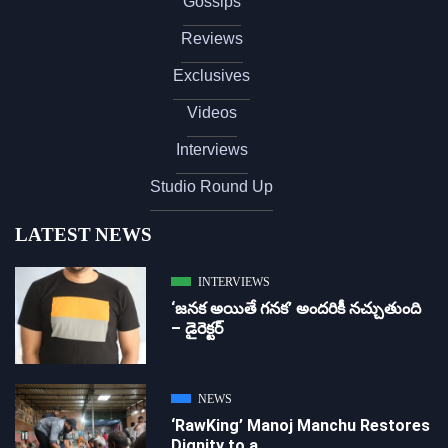
Gossips
Reviews
Exclusives
Videos
Interviews
Studio Round Up
LATEST NEWS
INTERVIEWS
‘జ‌న‌క అయితే గ‌న‌క‌’ అందరికీ నచ్చుతుంది
– డైరెక్ట‌ర్
NEWS
‘RawKing’ Manoj Manchu Restores
Dignity to a