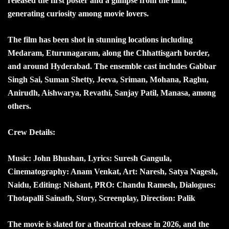
released the first poster and a glimpse from the film,
generating curiosity among movie lovers.
The film has been shot in stunning locations including
Medaram, Eturunagaram, along the Chhattisgarh border,
and around Hyderabad. The ensemble cast includes Gabbar
Singh Sai, Suman Shetty, Jeeva, Sriman, Mohana, Raghu,
Anirudh, Aishwarya, Revathi, Sanjay Patil, Manasa, among
others.
Crew Details:
Music: John Bhushan, Lyrics: Suresh Gangula,
Cinematography: Anam Venkat, Art: Naresh, Satya Nagesh,
Naidu, Editing: Nishant, PRO: Chandu Ramesh, Dialogues:
Thotapalli Sainath, Story, Screenplay, Direction: Palik
The movie is slated for a theatrical release in 2026, and the