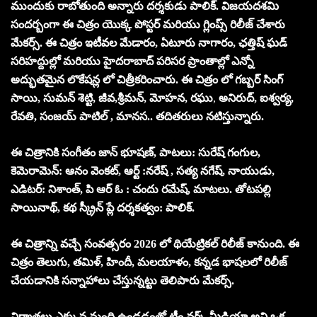
ముందుకు రాబోతుంది అన్నారు దర్శకుడు పాలిక్. విజయదశమి
సందర్బంగా ఈ చిత్రం యొక్క పోస్టర్ మరియు గ్లింప్స్ రిలీజ్ చేశారు
మేకర్స్. ఈ చిత్రం ఇటీవల మేడారం, ఏటూరు నాగారం, ఛత్తిష్ ఘడ్
సరిహద్దుల్లో మరియు హైదరాబాద్ పరిసర ప్రాంతాల్లో ఎన్నో
అద్భుతమైన లొకేషన్ల లో చిత్రీకరించారు. ఈ చిత్రం లో గబ్బర్ సింగ్
సాయి, సుమన్ శెట్టి, జీవ,శ్రీమన్, మోహన, రఘు
,
అనిరుద్, ఐశ్వర్య,
రేవతి, సంజయ్ పాటిల్ , మానస.. తదితరులు నటిస్తున్నారు.
ఈ చిత్రానికి సంగీతం జాన్ భూషణ్, పాటలు: సురేష్ గంగుల,
కెమెరామెన్: ఆనం వెంకట్, ఆర్ట్ :నరేష్ , సత్య నగేష్, నాయుడు,
ఎడిటర్: నిశాంత్, పి ఆర్ ఓ : చందు రమేష్, మాటలు. తోటపల్లి
సాయినాథ్, కథ స్క్రీన్ ప్లే దర్శకత్వం: పాలిక్.
ఈ చిత్రాన్ని వచ్చే సంవత్సరం 2026 లో థియేట్రికల్ రిలీజ్ కానుంది. ఈ
చిత్రం తెలుగు, తమిళ్, హిందీ, మలయాళం, కన్నడ భాషలలో రిలీజ్
చేయడానికి సన్నాహాలు చేస్తున్నట్టు తెలిపారు మేకర్స్.
నిర్మాతలు ఎక్కువ మంది ఉండడంతో టీం వర్క్ మీడియా అని ఒక