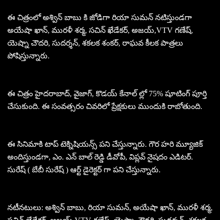
ఈ చిత్రంలో అశ్విన్ బాబు కి జోడిగా రియా సుమన్ నటిస్తుండగా
అయేషా ఖాన్, మురళీ శర్మ, సచిన్ ఖేడేకర్, అజయ్,VTV గణేష్,
యెష్నా చౌదరి, సుదర్శన్, శకలక శంకర్, రాఘవ కీలక పాత్రలు
పోషిస్తున్నారు.
ఈ చిత్రం హైదరాబాద్, వైజాగ్, కొడయ్ కేనాల్ ల్లో 75% షూటింగ్ పూర్తి
చేసుకుంది. ఈ సంవత్సరం చివరిలో ప్రేక్షకులు ముందుకి రాబోతుంది.
ఈ సినిమాకి టాప్ టెక్నిషియన్స్ పని చేస్తున్నారు. గౌర హరి మ్యూజిక్
అందిస్తుండగా, ఎం. ఎన్ బాల్ రెడ్డి డీవోపీ, విప్లవ్ నైషదం ఎడిటర్.
సురేష్ ( బేబీ సురేష్ ) ఆర్ట్ డైరెక్టర్ గా పని చేస్తున్నారు.
నటీనటులు: అశ్విన్ బాబు, రియా సుమన్, అయేషా ఖాన్, మురళీ శర్మ,