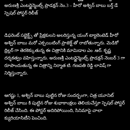
అరుణశ్రీ ఎంటర్టైన్మెంట్స్ ప్రొడక్షన్ నెం.3 – హీరో అశ్విన్ బాబు బర్త్ డే
స్పెషల్ పోస్టర్ రిలీజ్
డిఫరెంట్ సబ్జెక్ట్స్ తో ప్రేక్షకులని అలరిస్తున్న యంగ్ ట్యాలెంటెడ్ హీరో
అశ్విన్ బాబు మరో ఎక్సయిటింగ్ ప్రాజెక్ట్ తో రాబోతున్నారు. మెడికో
థ్రిల్లర్ గా తెరకెక్కుతున్న ఈ చిత్రానికి మామిడాల ఎం .ఆర్. కృష్ణ
దర్శకత్వం వహిస్తున్నారు. అరుణశ్రీ ఎంటర్టైన్మెంట్స్ ప్రొడక్షన్ నెంబర్ 3 గా
రూపొందుతున్న ఈ చిత్రాన్ని నిర్మాత టి. గణపతి రెడ్డి లావిష్ గా
నిర్మిస్తున్నారు.
ఆగష్టు 1, అశ్విన్ బాబు పుట్టిన రోజు సందర్బంగా, చిత్ర యూనిట్
అశ్విన్ బాబు కి పుట్టిన రోజు శుభాకాంక్షలు తెలియచేస్తూ స్పెషల్ పోస్టర్
రిలీజ్ చేసింది. ఈ పోస్టర్ అదిరిపోయింది, సినిమాపై చాలా
క్యురియాసిటీని పెంచింది.