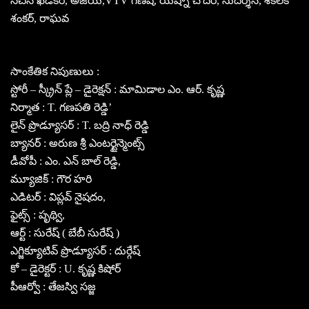
సచిన్ ఖేడేకర్, అజయ్,VTV గణేష్, యెష్నా చౌదరి, సుదర్శన్, శకలక
శంకర్, రాఘవ
సాంకేతిక నిపుణులు :
స్టోరీ – స్క్రీన్ ప్లే – డైరెక్షన్ : మామిడాల ఎం. ఆర్. కృష్ణ
నిర్మాత : T. గణపతి రెడ్డి’
లైన్ ప్రొడ్యూసర్ : T. బద్రి నాధ్ రెడ్డి
బ్యానర్ : అరుణ శ్రీ ఎంటర్టైన్మెంట్స్
డీవోపీ : ఎం. ఎన్ బాల్ రెడ్డి,
మ్యూజిక్ : గౌర హరి
ఎడిటర్ : విప్లవ్ నైషదం,
ఫైట్స్ : పృథ్వి,
ఆర్ట్ : సురేష్ ( బేబీ సురేష్ )
ఎగ్జిక్యూటివ్ ప్రొడ్యూసర్ : దుర్గేష్
కో – డైరెక్టర్ : U. కృష్ణ కిషోర్
పీఆర్వో : తేజస్వి సజ్జ