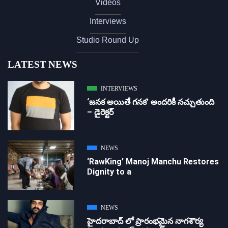
Videos
Interviews
Studio Round Up
LATEST NEWS
INTERVIEWS
‘జ‌న‌క అయితే గ‌న‌క‌’ అందరికీ నచ్చుతుంది
– డైరెక్ట‌ర్
NEWS
‘RawKing’ Manoj Manchu Restores
Dignity to a
NEWS
హైదరాబాద్ లో ప్రారంభమైన నాగశౌర్య