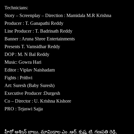
Technicians:
Story – Screenplay – Direction : Mamidala M.R Krishna
Producer : T. Ganapathi Reddy
Line Producer : T. Badrinath Reddy
Banner : Aruna Shree Entertainments
Presents T. Vamsidhar Reddy
DOP : M. N Bal Reddy
Music: Gowra Hari
Editor : Viplav Naishadam
Fights : Prithvi
Art: Suresh (Baby Suresh)
Executive Producer :Durgesh
Co – Director : U. Krishna Kishore
PRO : Tejaswi Sajja
హీరో అశ్విన్ బాబు, మామిడాల ఎం .ఆర్. కృష్ణ, టి. గణపతి రెడ్డి,