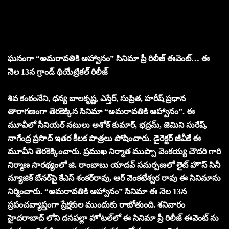
ఘనంగా “అమరావతికి ఆహ్వానం” సినిమా ప్రీ రిలీజ్ ఈవెంట్… ఈ
నెల 13న గ్రాండ్ థియేట్రికల్ రిలీజ్
శివ కంఠంనేని, ధ‌న్య బాల‌కృష్ణ‌, ఎస్తేర్, సుప్రిత, హ‌రీష్ ప్ర‌ధాన
తారాగణంగా తెరకెక్కిన సినిమా “అమరావతికి ఆహ్వానం”. ఈ
మూవీలో సీనియ‌ర్ న‌టులు అశోక్ కుమార్‌, భ‌ద్ర‌మ్‌, జెమిని సురేష్,
నాగేంద్ర ప్రసాద్ ఇతర కీల‌క‌ పాత్ర‌లు పోషించారు. డైరెక్ట‌ర్ జీవీకే ఈ
మూవీని తెరకెక్కించారు. ప్ర‌ముఖ నిర్మాత ముప్పా వెంక‌య్య చౌద‌రి గారి
నిర్మాణ సార‌థ్యంలో జి. రాంబాబు యాద‌వ్ స‌మ‌ర్పణ‌లో లైట్ హౌస్ సినీ
మ్యాజిక్ బేన‌ర్‌పై కేఎస్ శంక‌ర్‌రావు, ఆర్ వెంక‌టేశ్వ‌ర రావు ఈ సినిమాను
నిర్మించారు. “అమరావతికి ఆహ్వానం” సినిమా ఈ నెల 13న
ప్రపంచవ్యాప్తంగా ప్రేక్షకుల ముందుకు రాబోతుంది. శనివారం
హైదరాబాద్ లోని ద‌స‌ప‌ల్లా హోట‌ల్‌లో ఈ సినిమా ప్రీ రిలీజ్ ఈవెంట్ ను