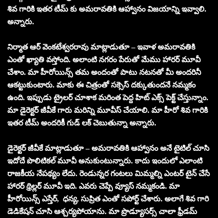
శివ గారికి ఇతర టీమ్ కు అమరావతికి ఆహ్వానం విజయాన్ని ఇవ్వాలి.
అన్నారు.
నిర్మాత ఆర్ వెంకటేశ్వరరావు మాట్లాడుతూ – ఇవాళ అమరావతికి
ఎంతో ఖ్యాతి వస్తోంది. అలాంటి నగరం పేరుతో మేము హారర్ మూవీ
చేశాం. మా హీరోయిన్స్ తమ అందంతో పాటు నటనతో మీ అందరినీ
ఆకట్టుకుంటారు. మాకు ఈ చిత్రంతో సక్సెస్ దక్కుతుందనే నమ్మకం
ఉంది. ఇప్పుడు ట్రైలర్ చూశాక మరింత పెద్ద హిట్ ఎక్స్ పెక్ట్ చేస్తున్నాం.
మా డైరెక్టర్ జీవీకే గారు మరిన్ని మూవీస్ చేయాలి. మా హీరో శివ గారికి
ఇతర టీమ్ అందరికీ గుడ్ లక్ చెబుతున్నా అన్నారు.
డైరెక్టర్ జీవీకే మాట్లాడుతూ – అమరావతికి ఆహ్వానం అనే టైటిల్ చూసి
ఇదోదే పొలిటికల్ మూవీ అనుకుంటున్నారు. కాదు ఇందులో ఎలాంటి
రాజకీయ నేపథ్యం లేదు. రెండున్నర గంటలు మిమ్మల్ని ఎంటర్ టైన్ చేసే
హారర్ థ్రిల్లర్ మూవీ ఇది. ఎవరు చెప్పే వ్యూస్ నమ్మకండి. మా
హీరోయిన్స్ ఎస్తేర్, ధన్య, సుప్రిత ఎంతో సపోర్ట్ చేశారు. అలాగే శివ గారి
డెడికేషన్ చూసి ఆశ్చర్యపోయాను. మా ప్రొడ్యూసర్స్ చాలా ఫ్రీడమ్