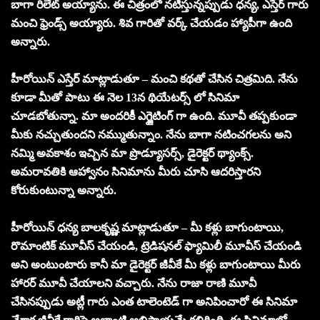
బాగా రిలేట్ అయ్యాను. ఈ చిత్రంలో నటిస్తున్నప్పుడు ధన్య, ఎస్తేర్ గారు
మంచి ఫ్రెండ్స్ అయ్యారు. శివ గారితో వర్క్ చేయడం హ్యాపీగా ఉంది
అన్నారు.
హీరోయిన్ ఎస్తేర్ మాట్లాడుతూ – మంచి కథతో చేసిన చిత్రమిది. నేను
కూడా మీతో పాటు ఈ నెల 13న థియేటర్స్ లో సినిమా
చూడబోతున్నా. మా అందరికీ ఎగ్జైటింగ్ గా ఉంది. మూవీ తప్పకుండా
మీకు నచ్చుతుందని నమ్ముతున్నాం. నేను బాగా నటించగలను అని
నమ్మి అవకాశం ఇచ్చిన మా ప్రొడ్యూసర్స్, డైరెక్టర్ థ్యాంక్స్.
అమరావతికి ఆహ్వానం సినిమాను మీరు చూసి ఆదరిస్తారని
కోరుకుంటున్నా అన్నారు.
హీరోయిన్ ధన్య బాలకృష్ణ మాట్లాడుతూ – మీ కళ్లు బాగుంటాయి,
రొమాంటిక్ మూవీస్ చేయండి, ట్రెడిషనల్ ఫ్యామిలీ మూవీస్ చేయండి
అని అంటుంటారు కానీ మా డైరెక్టర్ జీవీకే మీ కళ్లు బాగుంటాయి మీరు
హారర్ మూవీ చేయాలని వచ్చారు. నేను రాజా రాణి మూవీ
చేసినప్పుడు అట్లీ గారు ఎంత టాలెంటెడ్ గా అనిపించారో ఈ సినిమా