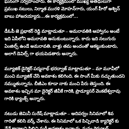
ఘనంగా నిర్వహించారు. ఈ కార్య‌క్ర‌మంలో ముఖ్య అతిధులుగా
ప్ర‌ముఖ న‌టులు, నిర్మాత ముర‌ళి మోహ‌న్‌గారు, యంగ్ హీరో అశ్విన్
బాబు హాజ‌ర‌య్యారు…ఈ కార్య‌క్ర‌మంలో…
డీఓపీ జె ప్రభాకర్ రెడ్డి మాట్లాడుతూ – అమరావతికి ఆహ్వానం అంటే
ఇది ఏపీలోని అమరావతి అనుకుంటున్నారు. కాదు ఇది నలుగురు
ఏంజిల్స్ ఉండే అమరావతి. వాళ్లు తమ అందంతో ఆకట్టుకుంటారు,
అలాగే డెవిల్స్ గా భయపెడతారు అన్నారు.
మ్యూజిక్ డైరెక్టర్ పద్మనాభ్ భరద్వాజ్ మాట్లాడుతూ – మా మూవీలో
మంచి మ్యూజిక్ చేసే అవకాశం కలిగింది. ఈ సాంగ్ మీకు నచ్చుతుంద‌ని
నమ్ముతున్నాను. బీజీఎం కూడా నాకు మంచి పేరు తెస్తుంది. ఈ
అవకాశం ఇచ్చిన మా డైరెక్టర్ జీవీకే గారికి, ప్రొడ్యూసర్ వెంకటేశ్వరావు
గారికి థ్యాంక్స్ అన్నారు.
నటుడు జెమినీ సురేష్ మాట్లాడుతూ – ఆదిపర్వం సినిమాలో శివ
గారితో కలిసి వర్క్ చేశాను. ఈ సినిమాలో ఒక పిచ్చివాడి క్యారెక్టర్ కు
నేనే కావాలని పిలిచి మరీ అవకాశం ఇచ్చారు. మనం రెగ్యులర్