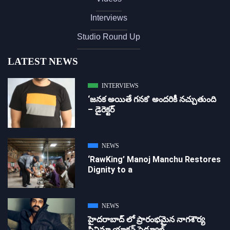
Interviews
Studio Round Up
LATEST NEWS
INTERVIEWS
‘జ‌న‌క అయితే గ‌న‌క‌’ అందరికీ నచ్చుతుంది
– డైరెక్ట‌ర్
NEWS
‘RawKing’ Manoj Manchu Restores
Dignity to a
NEWS
హైదరాబాద్ లో ప్రారంభమైన నాగశౌర్య
సినిమా యాక్షన్ షెడ్యూల్