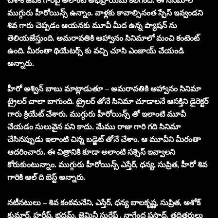
చేశాక జీవీకే గారిపై అలాంటి అభిప్రాయమే కలిగింది. ఈ సినిమాలో
ముగ్గురు హీరోయిన్స్ ఉన్నాం. వాళ్లకు కావాల్సినంత స్పేస్ ఇవ్వండని
శివ గారు చెప్పడం ఆయనకు మూవీ మీద ఉన్న ప్యాషన్ ను
తెలియజేస్తుంది. అమరావతికి ఆహ్వానం సినిమాలో మంచి కంటెంట్
ఉంది. మీరంతా థియేటర్స్ కు వచ్చి చూసి ఎంజాయ్ చేయండి
అన్నారు.
హీరో అశ్విన్ బాబు మాట్లాడుతూ – అమరావతికి ఆహ్వానం సినిమా
ట్రైలర్ చాలా బాగుంది. ట్రైలర్ తోనే సినిమా చూడాలనే ఆసక్తిని డైరెక్టర్
గారు క్రియేట్ చేశారు. ముగ్గురు హీరోయిన్స్ తో ఇలాంటి మూవీ
చేయడం సులువైన పని కాదు. మేము రాజు గారి గది సినిమా
చేసినప్పుడు ఇలాంటి చిన్న బడ్జెట్ తోనే చేశాం. ఆ మూవీని మీరంతా
ఆదరించారు. ఈ చిత్రానికి కూడా అలాంటి సక్సెస్ ఇవ్వాలని
కోరుకుంటున్నాం. ముగ్గురు హీరోయిన్స్ ఎస్తేర్, ధన్య, సుప్రిత, హీరో శివ
గారికి ఆల్ ది బెస్ట్ అన్నారు.
నటీనటులు – శివ కంఠమనేని, ఎస్తేర్‌, ధ‌న్య బాల‌కృష్ణ‌, సుప్రిత‌, అశోక్
కుమార్‌, హ‌రీష్‌, భ‌ద్ర‌మ్‌, జెమినీ సురేష్ , నాగేంద్ర ప్రసాద్, తదితరులు