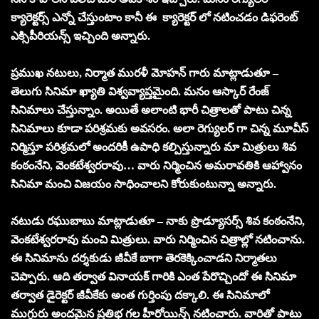
క్యారెక్టర్స్ ఎన్నో చేస్తుంటాం కానీ ఈ క్యారెక్టర్ లో నటించడం డిఫరెంట్
ఎక్సిపీరియన్స్ ఇచ్చింది అన్నారు.
ప్ర‌ముఖ న‌టులు, నిర్మాత‌ మురళీ మోహన్ గారు మాట్లాడుతూ –
తెలుగు సినిమా ఖ్యాతి విశ్వవ్యాప్తమైంది. మనం ఆస్కార్ రేంజ్
సినిమాలు చేస్తున్నాం. అయితే అలాంటి భారీ చిత్రాలతో పాటు చిన్న
సినిమాలు కూడా పరిశ్రమకు అవసరం. అలా రెగ్యులర్ గా చిన్న మూవీస్
నిర్మిస్తూ పరిశ్రమలో అందరికీ ఉపాధి కల్పిస్తున్నారు మా మిత్రులు శివ
కంఠంనేని, వెంకటేశ్వరరావు… వారు నిర్మించిన అమరావతికి ఆహ్వానం
సినిమా మంచి విజయం సాధించాలని కోరుకుంటున్నా అన్నారు.
నటుడు రఘుబాబు మాట్లాడుతూ – నాకు ప్రొడ్యూసర్స్ శివ కంఠంనేని,
వెంకటేశ్వరరావు మంచి మిత్రులు. వారు నిర్మించిన చిత్రాల్లో నటించాను.
ఈ సినిమాను దర్శకుడు జీవీకే బాగా తెరకెక్కించాడని నిర్మాతలు
చెప్పారు. ఆది తర్వాత వినాయక్ గారికి ఎంత పేరొచ్చిందో ఈ సినిమా
తర్వాత డైరెక్టర్ జీవీకేకు అంత గుర్తింపు దక్కాలి. ఈ సినిమాలో
ముగ్గురు అందమైన ప్రతిభ గల హీరోయిన్స్ నటించారు. వారితో పాటు