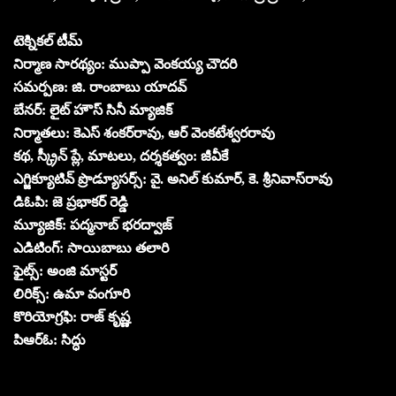
టెక్నికల్ టీమ్
నిర్మాణ సార‌థ్యం: ముప్పా వెంక‌య్య చౌద‌రి
స‌మ‌ర్ప‌ణ‌: జి. రాంబాబు యాద‌వ్‌
బేన‌ర్‌: లైట్ హౌస్ సినీ మ్యాజిక్‌
నిర్మాత‌లు: కెఎస్ శంక‌ర్‌రావు, ఆర్ వెంక‌టేశ్వ‌ర‌రావు
క‌థ‌, స్క్రీన్ ప్లే, మాట‌లు, ద‌ర్శ‌క‌త్వం: జీవీకే
ఎగ్జిక్యూటివ్ ప్రొడ్యూస‌ర్స్‌: వై. అనిల్ కుమార్‌, కె. శ్రీ‌నివాస్‌రావు
డిఓపి: జె ప్ర‌భాక‌ర్ రెడ్డి
మ్యూజిక్‌: ప‌ద్మ‌నాబ్‌ భ‌రద్వాజ్‌
ఎడిటింగ్‌: సాయిబాబు తలారి
ఫైట్స్‌: అంజి మాస్ట‌ర్
లిరిక్స్‌: ఉమా వంగూరి
కొరియోగ్ర‌ఫి: రాజ్‌ కృష్ణ‌
పిఆర్ఓ: సిద్ధు