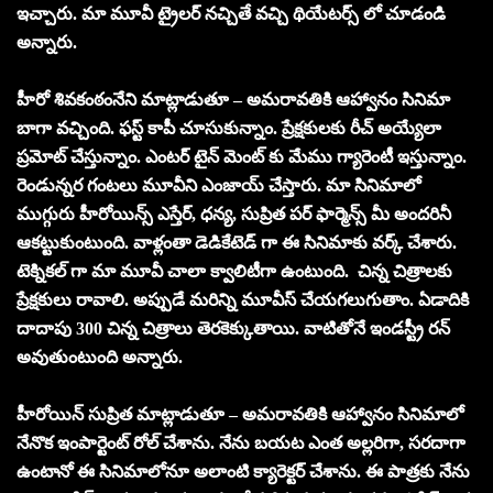
ఇచ్చారు. మా మూవీ ట్రైలర్ నచ్చితే వచ్చి థియేటర్స్ లో చూడండి
అన్నారు.
హీరో శివకంఠంనేని మాట్లాడుతూ – అమరావతికి ఆహ్వానం సినిమా
బాగా వచ్చింది. ఫస్ట్ కాపీ చూసుకున్నాం. ప్రేక్షకులకు రీచ్ అయ్యేలా
ప్రమోట్ చేస్తున్నాం. ఎంటర్ టైన్ మెంట్ కు మేము గ్యారెంటీ ఇస్తున్నాం.
రెండున్నర గంటలు మూవీని ఎంజాయ్ చేస్తారు. మా సినిమాలో
ముగ్గురు హీరోయిన్స్ ఎస్తేర్, ధన్య, సుప్రిత పర్ ఫార్మెన్స్ మీ అందరినీ
ఆకట్టుకుంటుంది. వాళ్లంతా డెడికేటెడ్ గా ఈ సినిమాకు వర్క్ చేశారు.
టెక్నికల్ గా మా మూవీ చాలా క్వాలిటీగా ఉంటుంది. చిన్న చిత్రాలకు
ప్రేక్షకులు రావాలి. అప్పుడే మరిన్ని మూవీస్ చేయగలుగుతాం. ఏడాదికి
దాదాపు 300 చిన్న చిత్రాలు తెరకెక్కుతాయి. వాటితోనే ఇండస్ట్రీ రన్
అవుతుంటుంది అన్నారు.
హీరోయిన్ సుప్రిత మాట్లాడుతూ – అమరావతికి ఆహ్వానం సినిమాలో
నేనొక ఇంపార్టెంట్ రోల్ చేశాను. నేను బయట ఎంత అల్లరిగా, సరదాగా
ఉంటానో ఈ సినిమాలోనూ అలాంటి క్యారెక్టర్ చేశాను. ఈ పాత్రకు నేను