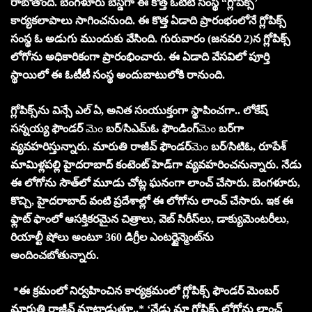
రాబోతోంది. బెంగళూరు బేస్డ్‌గా ఈ కొత్త ఓటీటీ సంస్థ “గ్లోపిక్స్’
కార్యకలాపాలు సాగించనుంది. ఈ కొత్త ఏడాది ప్రారంభంలోనే గ్లోపిక్స్
సంస్థ ఓ అడుగు ముందుకు వేసింది. గురువారం (జనవరి 2)న గ్లోపిక్స్‌
లోగోను అధికారికంగా ప్రారంభించారు. ఈ ఏడాది వేసవిలో పూర్తి
స్థాయిలో ఈ ఓటీటీ సంస్థ అందుబాటులోకి రానుంది.
గ్లోపిక్స్‌ను విన్సే ఎల్ ఏ, అనిత సంయుక్తంగా స్థాపించగా.. లోకేష్
సన్నయ్య ఫౌండర్
మెం
బర్‌/సిఎమ్ఓ ఫౌండింగ్
మెం
బర్‌గా
వ్యవహరిస్తున్నారు. మారుతి రాజీవ్ ఫౌండర్
మెం
బర్‌/సిటిఓ, రూపేశ్
మామిళ్లపల్లి హైదరాబాద్ కంటెంట్ హెడ్‌గా వ్యవహరించనున్నారు. నేడు
ఈ లోగోను సౌత్‌లో మూడు చోట్ల ఘనంగా లాంచ్ చేసారు. బెంగళూరు,
కొచ్చి, హైదరాబాద్ వంటి ప్రదేశాల్లో ఈ లోగోను లాంచ్ చేసారు. ఇక ఈ
ఫ్లాట్ ఫాంలో ఆసక్తికరమైన చిత్రాలు, వెబ్ సిరీస్‌లు, డాక్యుమెంటరీలు,
రియాల్టీ షోలు అంటూ 360 డిగ్రీల ఎంటర్టైన్మెంట్‌ను
అందించబోతున్నారు.
*ఈ క్రమంలో నిర్వహించిన కార్యక్రమంలో గ్లోపిక్స్ ఫౌండర్ మెంబర్‌
మారుతి రాజీవ్ మాట్లాడుతూ..* ‘నేడు మా గ్లోపిక్స్ లోగోను లాంచ్