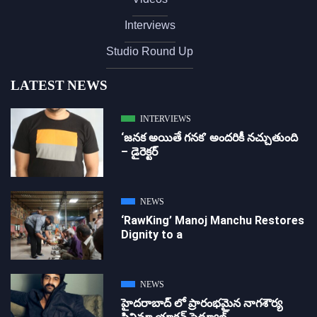
Interviews
Studio Round Up
LATEST NEWS
INTERVIEWS
‘జ‌న‌క అయితే గ‌న‌క‌’ అందరికీ నచ్చుతుంది
– డైరెక్ట‌ర్
NEWS
‘RawKing’ Manoj Manchu Restores
Dignity to a
NEWS
హైదరాబాద్ లో ప్రారంభమైన నాగశౌర్య