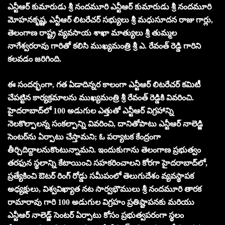
ఎన్టీఆర్‌ కుమారుడు శ్రీ నందమూరి ఎన్టీఆర్‌ కుమారుడు శ్రీ నందమూరి
మోహనకృష్ణ, ఎన్టీఆర్‌ లిటరేచర్‌ సభ్యులు శ్రీ మధుసూదన రాజు గార్లు,
తెలంగాణ రాష్ట్ర వ్యవసాయ శాఖా మాత్యులు శ్రీ తుమ్మల
నాగేశ్వరరావు గారితో కలిసి ముఖ్యమంత్రి శ్రీ ఎ. రేవంత్‌ రెడ్డి గారిని
కలవడం జరిగింది.
ఈ సందర్భంగా, గత ఏడాదిన్నర కాలంగా ఎన్టీఆర్‌ లిటరేచర్‌ కమిటీ
చేపట్టిన కార్యక్రమాలను ముఖ్యమంత్రి శ్రీ రేవంత్‌ రెడ్డికి వివరించి.
హైదరాబాద్‌లో 100 అడుగుల ఎత్తుతో ఎన్టీఆర్‌ విగ్రహాన్ని
నెలకొల్పాలన్న సంకల్పాన్ని వివరించి, దానితోపాటు ఎన్టీఆర్‌ నాలెడ్జి
సెంటర్‌ను ఏర్పాటు చేస్తామని; ఓ పర్యాటక కేంద్రంగా
తీర్చిదిద్దాలనుకొంటున్నామని. ఇందుకుగాను తెలంగాణ ప్రభుత్వం
తరఫున స్థలాన్ని కేటాయించి సహకరించాలని కోరగా హైదరాబాద్‌లో,
ప్రత్యేకించి ఔటర్‌ రింగ్‌ రోడ్డు సమీపంలో తెలుగుదేశం వ్యవస్థాపక
అధ్యక్షులు, విశ్వవిఖ్యాత నట సార్వభౌములు శ్రీ నందమూరి తారక
రామారావు గారి 100 అడుగుల విగ్రహం ప్రతిష్టాపనకు మరియు
ఎన్టీఆర్‌ నాలెడ్జ్‌ సెంటర్‌ ఏర్పాటు కోసం ప్రభుత్వపరంగా స్థలం