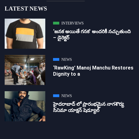
LATEST NEWS
INTERVIEWS
‘జ‌న‌క అయితే గ‌న‌క‌’ అందరికీ నచ్చుతుంది
– డైరెక్ట‌ర్
NEWS
‘RawKing’ Manoj Manchu Restores
Dignity to a
NEWS
హైదరాబాద్ లో ప్రారంభమైన నాగశౌర్య
సినిమా యాక్షన్ షెడ్యూల్