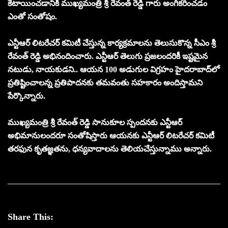
కేటాయించడానికి ముఖ్యమంత్రి శ్రీ రేవంత్‌ రెడ్డి గారు అంగీకరించడం
ఎంతో సంతోషం.
ఎన్టీఆర్‌ లిటరేచర్‌ కమిటీ చేస్తున్న కార్యక్రమాలను తెలుసుకొన్న సీఎం శ్రీ
రేవంత్‌ రెడ్డి అభినందించారు. ఎన్టీఆర్‌ తెలుగు ప్రజలందరికీ ఇష్టమైన
నటుడు, నాయకుడని.. ఆయన 100 అడుగుల విగ్రహం హైదరాబాద్‌లో
ప్రతిష్టించాలన్న ప్రతిపాదనకు తమవంతు సహకారం అందిస్తామని
పేర్కొన్నారు.
ముఖ్యమంత్రి శ్రీ రేవంత్‌ రెడ్డి సానుకూల స్పందనకు ఎన్టీఆర్‌
అభిమానులందరూ సంతోషిస్తారు ఆయనకు ఎన్టీఆర్‌ లిటరేచర్‌ కమిటీ
తరఫున కృతజ్ఞతను, ధన్యవాదాలను తెలియచేస్తున్నాము అన్నారు.
Share This: