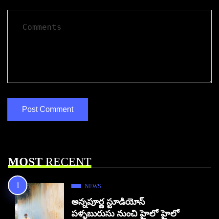
MOST
RECENT
NEWS
అన్నపూర్ణ స్టూడియోస్
పళ్ళబురుసు నుంచి హైలో హైలో