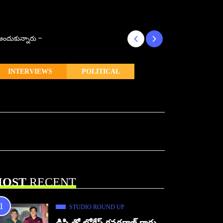
్ అందుకున్నారు –
కొరియన్ కనకరాజు క
INTERVIEWS
POLITICAL
OST
RECENT
STUDIO ROUND UP