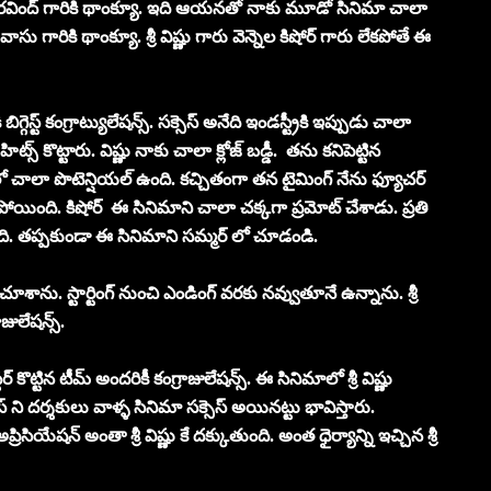
అరవింద్ గారికి థాంక్యూ. ఇది ఆయనతో నాకు మూడో సినిమా చాలా
రికి వాసు గారికి థాంక్యూ. శ్రీ విష్ణు గారు వెన్నెల కిషోర్ గారు లేకపోతే ఈ
గెస్ట్ కంగ్రాట్యులేషన్స్. సక్సెస్ అనేది ఇండస్ట్రీకి ఇప్పుడు చాలా
కొట్టారు. విష్ణు నాకు చాలా క్లోజ్ బడ్డీ. తను కనిపెట్టిన
లో చాలా పొటెన్షియల్ ఉంది. కచ్చితంగా తన టైమింగ్ నేను ఫ్యూచర్
ిరిపోయింది. కిషోర్ ఈ సినిమాని చాలా చక్కగా ప్రమోట్ చేశాడు. ప్రతి
ఇది. తప్పకుండా ఈ సినిమాని సమ్మర్ లో చూడండి.
ూశాను. స్టార్టింగ్ నుంచి ఎండింగ్ వరకు నవ్వుతూనే ఉన్నాను. శ్రీ
జులేషన్స్.
టర్ కొట్టిన టీమ్ అందరికీ కంగ్రాజులేషన్స్. ఈ సినిమాలో శ్రీ విష్ణు
సెస్ ని దర్శకులు వాళ్ళ సినిమా సక్సెస్ అయినట్టు భావిస్తారు.
ప్రిసియేషన్ అంతా శ్రీ విష్ణు కే దక్కుతుంది. అంత ధైర్యాన్ని ఇచ్చిన శ్రీ