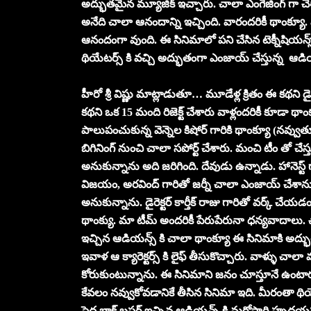
అద్భుతమైన మ్యూజిక్ ఇచ్చారు. చాలా ఎంగేజింగ్ గా చే
అనేది చాలా ఆనందాన్ని ఇచ్చింది. వారందరికీ థాంక్
ఆనందంగా వుంది. ఈ సినిమాలో పని చేసిన టెక్నీషియన్స
థియేటర్స్ కి వచ్చి అద్భుతంగా ఎంజాయ్ చేస్తున్న ఆడ
హీరో శ్రీ విష్ణు మాట్లాడుతూ… మూడేళ్ల క్రితం ఈ కథని డ
కథని ఒక 15 మంది రిజెక్ట్ చేశారు వాళ్లందరికీ కూడా థ
పాలుపంచుకున్న వెన్నెల కిషోర్ గారికి థాంక్యూ (నవ్వ
బిగినింగ్ నుంచి చాలా సపోర్ట్ చేశారు. మంచి టీం తో చే
అనుకున్నాను అది జరిగింది. దేవుడు ఉన్నాడు. హానెస్ట్
విజయం, అరవింద్ గారితో జర్నీ చాలా ఎంజాయ్ చేశాను.
అనుకున్నాను. డైరెక్టర్ కార్తీక్ రాజు గారితో వర్క్ చేయడ
థాంక్యు. మా టీమ్ అందరికీ పేరుపేరునా ధన్యవాదాలు. 
ఇచ్చిన ఆడియన్స్ కి చాలా థాంక్యూ ఈ సినిమాకి అద్భుత
ఇవాళ ఆ క్యారెక్టర్స్ కి లైఫ్ తీసుకొచ్చారు. వాళ్ళు చాలా
కోరుకుంటున్నాను. ఈ సినిమాని జనం చూస్తూనే ఉంటారు
కేవలం నవ్వుకోవడానికే తీసిన సినిమా ఇది. మీరంతా థి
పెద్ద బ్లాక్ బస్టర్ ఇచ్చిన ఆడియన్స్ కి మరోసారి హృ