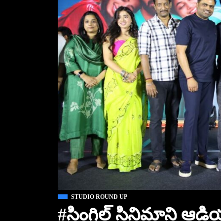
STUDIO ROUND UP
#సింగిల్ సినిమాని ఆడ