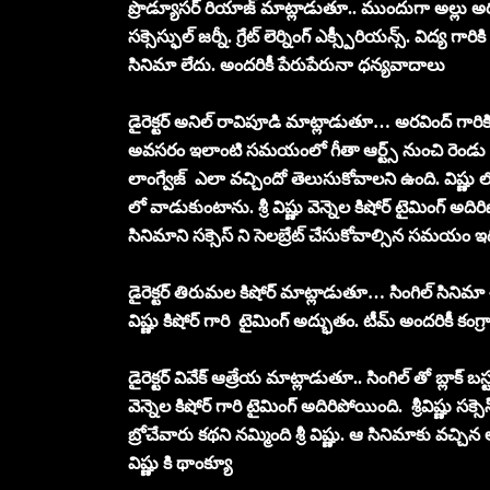
ప్రొడ్యూసర్ రియాజ్ మాట్లాడుతూ.. ముందుగా అల్లు 
సక్సెస్ఫుల్ జర్నీ. గ్రేట్ లెర్నింగ్ ఎక్స్పీరియన్స్. విద్య గా
సినిమా లేదు. అందరికీ పేరుపేరునా ధన్యవాదాలు
డైరెక్టర్ అనిల్ రావిపూడి మాట్లాడుతూ… అరవింద్ గారికి బిగ్
అవసరం ఇలాంటి సమయంలో గీతా ఆర్ట్స్ నుంచి రెండు హిట్స్ 
లాంగ్వేజ్ ఎలా వచ్చిందో తెలుసుకోవాలని ఉంది. విష్ణు 
లో వాడుకుంటాను. శ్రీ విష్ణు వెన్నెల కిషోర్ టైమింగ్ అద
సినిమాని సక్సెస్ ని సెలబ్రేట్ చేసుకోవాల్సిన సమయం 
డైరెక్టర్ తిరుమల కిషోర్ మాట్లాడుతూ… సింగిల్ సినిమా చ
విష్ణు కిషోర్ గారి టైమింగ్ అద్భుతం. టీమ్ అందరికీ కంగ్రా
డైరెక్టర్ వివేక్ ఆత్రేయ మాట్లాడుతూ.. సింగిల్ తో బ్లాక్ బస్
వెన్నెల కిషోర్ గారి టైమింగ్ అదిరిపోయింది. శ్రీవిష్ణు సక్
బ్రోచేవారు కథని నమ్మింది శ్రీ విష్ణు. ఆ సినిమాకు వచ్చిన అ
విష్ణు కి థాంక్యూ