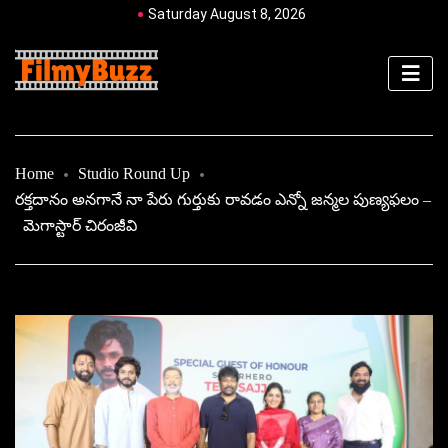
Saturday August 8, 2026
Home
Studio Round Up
రక్తదానం అనగానే నా పేరు గుర్తుకు రావడం ఎన్నో జన్మల పుణ్యఫలం –
మెగాస్టార్ చిరంజీవి