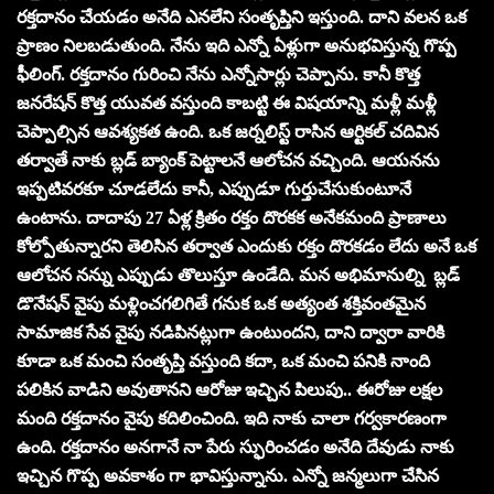
రక్తదానం చేయడం అనేది ఎనలేని సంతృప్తిని ఇస్తుంది. దాని వలన ఒక
ప్రాణం నిలబడుతుంది. నేను ఇది ఎన్నో ఏళ్లుగా అనుభవిస్తున్న గొప్ప
ఫీలింగ్. రక్తదానం గురించి నేను ఎన్నోసార్లు చెప్పాను. కానీ కొత్త
జనరేషన్ కొత్త యువత వస్తుంది కాబట్టి ఈ విషయాన్ని మళ్లీ మళ్లీ
చెప్పాల్సిన ఆవశ్యకత ఉంది. ఒక జర్నలిస్ట్‌ రాసిన ఆర్టికల్‌ చదివిన
తర్వాతే నాకు బ్లడ్‌ బ్యాంక్‌ పెట్టాలనే ఆలోచన వచ్చింది. ఆయనను
ఇప్పటివరకూ చూడలేదు కానీ, ఎప్పుడూ గుర్తుచేసుకుంటూనే
ఉంటాను. దాదాపు 27 ఏళ్ల క్రితం రక్తం దొరకక అనేకమంది ప్రాణాలు
కోల్పోతున్నారని తెలిసిన తర్వాత ఎందుకు రక్తం దొరకడం లేదు అనే ఒక
ఆలోచన నన్ను ఎప్పుడు తొలుస్తూ ఉండేది. మన అభిమానుల్ని బ్లడ్
డొనేషన్ వైపు మళ్లించగలిగితే గనుక ఒక అత్యంత శక్తివంతమైన
సామాజిక సేవ వైపు నడిపినట్లుగా ఉంటుందని, దాని ద్వారా వారికి
కూడా ఒక మంచి సంతృప్తి వస్తుంది కదా, ఒక మంచి పనికి నాంది
పలికిన వాడిని అవుతానని ఆరోజు ఇచ్చిన పిలుపు.. ఈరోజు లక్షల
మంది రక్తదానం వైపు కదిలించింది. ఇది నాకు చాలా గర్వకారణంగా
ఉంది. రక్తదానం అనగానే నా పేరు స్ఫురించడం అనేది దేవుడు నాకు
ఇచ్చిన గొప్ప అవకాశం గా భావిస్తున్నాను. ఎన్నో జన్మలుగా చేసిన