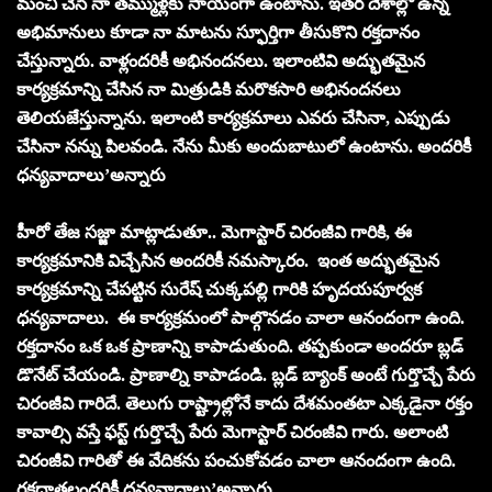
మంచి చేసే నా తమ్ముళ్లకు సాయంగా ఉంటాను. ఇతర దేశాల్లో ఉన్న
అభిమానులు కూడా నా మాటను స్ఫూర్తిగా తీసుకొని రక్తదానం
చేస్తున్నారు. వాళ్లందరికీ అభినందనలు. ఇలాంటివి అద్భుతమైన
కార్యక్రమాన్ని చేసిన నా మిత్రుడికి మరొకసారి అభినందనలు
తెలియజేస్తున్నాను. ఇలాంటి కార్యక్రమాలు ఎవరు చేసినా, ఎప్పుడు
చేసినా నన్ను పిలవండి. నేను మీకు అందుబాటులో ఉంటాను. అందరికీ
ధన్యవాదాలు’అన్నారు
హీరో తేజ సజ్జా మాట్లాడుతూ.. మెగాస్టార్ చిరంజీవి గారికి, ఈ
కార్యక్రమానికి విచ్చేసిన అందరికీ నమస్కారం. ఇంత అద్భుతమైన
కార్యక్రమాన్ని చేపట్టిన సురేష్ చుక్కపల్లి గారికి హృదయపూర్వక
ధన్యవాదాలు. ఈ కార్యక్రమంలో పాల్గొనడం చాలా ఆనందంగా ఉంది.
రక్తదానం ఒక ఒక ప్రాణాన్ని కాపాడుతుంది. తప్పకుండా అందరూ బ్లడ్
డొనేట్ చేయండి. ప్రాణాల్ని కాపాడండి. బ్లడ్ బ్యాంక్ అంటే గుర్తొచ్చే పేరు
చిరంజీవి గారిదే. తెలుగు రాష్ట్రాల్లోనే కాదు దేశమంతటా ఎక్కడైనా రక్తం
కావాల్సి వస్తే ఫస్ట్ గుర్తొచ్చే పేరు మెగాస్టార్ చిరంజీవి గారు. అలాంటి
చిరంజీవి గారితో ఈ వేదికను పంచుకోవడం చాలా ఆనందంగా ఉంది.
రక్తదాతలందరికీ ధన్యవాదాలు’అన్నారు