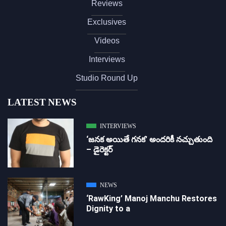
Reviews
Exclusives
Videos
Interviews
Studio Round Up
LATEST NEWS
INTERVIEWS
‘జ‌న‌క అయితే గ‌న‌క‌’ అందరికీ నచ్చుతుంది
– డైరెక్ట‌ర్
NEWS
‘RawKing’ Manoj Manchu Restores
Dignity to a