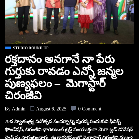
STUDIO ROUND UP
రక్తదానం అనగానే నా పేరు
గుర్తుకు రావడం ఎన్నో జన్మల
పుణ్యఫలం – మెగాస్టార్
చిరంజీవి
By
Admin
August 6, 2025
0 Comment
79వ స్వాతంత్ర్య దినోత్సవ సందర్భాన్ని పురస్కరించుకుని ఫీనిక్స్
ఫౌండేషన్, చిరంజీవి ఛారిటబుల్ ట్రస్ట్ సంయుక్తంగా మెగా బ్లడ్ డొనేషన్
డ్రైవ్ ను ప్రారంభించారు. ఈ కార్యక్రమంలో మెగాస్టార్ చిరంజీవి ముఖ్య