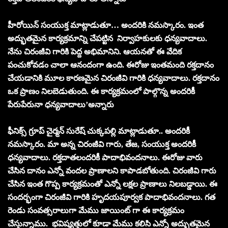
హీరోయిన్ సంయుక్త మాట్లాడుతూ… అందరికి నమస్కారం. ఇంత
అద్భుతమైన కార్యక్రమాన్ని చేపట్టిన నిర్వాహకులకు ధన్యవాదాలు.
నేను చిరంజీవి గారికి పెద్ద అభిమానిని. ఆయనతో ఈ వేదిక
పంచుకోవడం చాలా ఆనందంగా ఉంది. ఈరోజు ఇంతమంది రక్తదానం
చేయడానికి మూల కారణమైన చిరంజీవి గారికి ధన్యవాదాలు. రక్తదానం
ఒక ప్రాణం నిలబెడుతుంది. ఈ కార్యక్రమంలో పాల్గొన్న అందరికీ
పేరుపేరునా ధన్యవాదాలు’అన్నారు
ఫీనిక్స్ గ్రూప్ చైర్మన్ సురేష్ చుక్కపల్లి మాట్లాడుతూ.. అందరికీ
నమస్కారం. మా అన్న చిరంజీవి గారు, తేజ, సంయుక్త అందరికీ
ధన్యవాదాలు. రక్తదాతలందరికీ పాదాభివందనాలు. ఈరోజు వారు
చేసిన దానం ఎన్నో వందల ప్రాణాలని కాపాడబోతుంది. చిరంజీవి గారు
చేసిన ఇంత గొప్ప కార్యక్రమంతో ఎన్నో లక్షల ప్రాణాలు నిలబడ్డాయి. ఈ
సందర్భంగా చిరంజీవి గారికి హృదయపూర్వక పాదాభివందనాలు. గత
రెండు సంవత్సరాలుగా మేము జాయింట్ గా ఈ కార్యక్రమం
చేస్తున్నాము. భవిష్యత్తులో కూడా మేము కలిసి ఎన్నో అద్భుతమైన