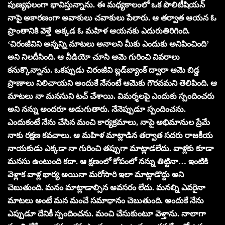
పుణ్యఫలంగా భావిస్తున్నాను. ఈ మధ్యకాలంలో ఒక పొలిటీషియన్
నాపై అకారణంగా అవాకులు చవాకులు పేలారు. ఆ తర్వాత ఆయన ఓ
ప్రాంతానికి వెళ్తే అక్కడ ఓ మహిళ ఆయనకు ఎదురుతిరిగింది.
‘చిరంజీవిని అన్నన్ని మాటలు అనాలని మీకు ఎందుకు అనిపించింది’
అని నిలదీసింది. ఆ వీడియో చూసి ఆమె గురించి వివరాలు
కనుక్కొన్నాను. ఒకప్పుడు చిరంజీవి బ్లడ్‌బ్యాంక్‌ ద్వారా ఆమె బిడ్డ
ప్రాణాలు నిలిచాయని అందుకే నేనంటే ఆమెకు గౌరవమని తెలిపింది. ఆ
మాటలు నా మనసుని టచ్ చేశాయి. విమర్శలపై ఎందుకు స్పందించరు
అని నన్ను అందరూ అడుగుతారు. నేనెప్పుడూ స్పందించను.
ఎందుకంటే నేను చేసిన మంచి కార్యక్రమాలు, నాపై అభిమానుల ప్రేమే
నాకు రక్షణ కవచాలు. ఆ మహిళ మాట్లాడిన తర్వాత సదరు రాజకీయ
నాయకుడు ఎక్కడా నా గురించి తప్పుగా మాట్లాడలేదు. వాళ్లకు కూడా
మనసు ఉంటుంది కదా. ఆ క్షణంలో కోపంలో నన్ను తిట్టినా… ఇంటికి
వెళ్లాక వాళ్ల భార్య అయినా మరోసారి ఇలా మాట్లాడొద్దు అని
చెబుతుంది. మనం మాట్లాడాల్సిన అవసరం లేదు. మనల్ని ఎవరైనా
మాటలు అంటే మన మంచే సమాధానం చెబుతుంది. అందుకే నేను
ఎప్పుడూ దేనికీ స్పందించను. మంచి చేసుకుంటూ వెళ్తాను. నాలాగా