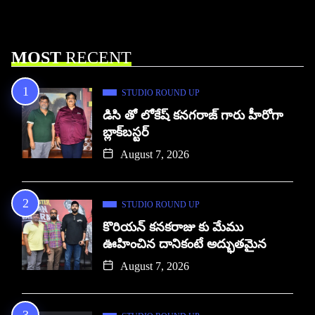
MOST
RECENT
STUDIO ROUND UP
డిసి తో లోకేష్ కనగరాజ్ గారు హీరోగా
బ్లాక్‌బస్టర్
August 7, 2026
STUDIO ROUND UP
కొరియన్ కనకరాజు కు మేము
ఊహించిన దానికంటే అద్భుతమైన
August 7, 2026