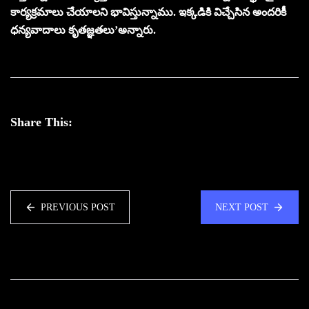
కార్యక్రమాలు చేయాలని భావిస్తున్నాము. ఇక్కడికి విచ్చేసిన అందరికీ
ధన్యవాదాలు కృతజ్ఞతలు’అన్నారు.
Share This:
PREVIOUS POST
NEXT POST