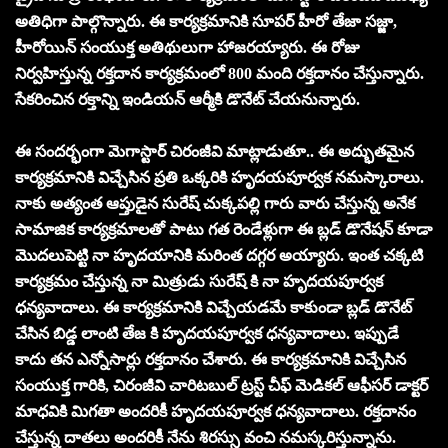
అతిధిగా పాల్గొన్నారు. ఈ కార్యక్రమానికి సూపర్ హీరో తేజా సజ్జా,
హీరోయిన్ సంయుక్త అతిథులుగా హాజరయ్యారు. ఈ రోజు
నిర్వహిస్తున్న రక్తదాన కార్యక్రమంలో 800 మంది రక్తదానం చేస్తున్నారు.
సేకరించిన రక్తాన్ని ఇండియన్ ఆర్మీకి డొనేట్ చేయనున్నారు.
ఈ సందర్భంగా మెగాస్టార్ చిరంజీవి మాట్లాడుతూ.. ఈ అద్భుతమైన
కార్యక్రమానికి విచ్చేసిన ప్రతి ఒక్కరికి హృదయపూర్వక నమస్కారాలు.
నాకు అత్యంత ఆప్తుడైన సురేష్ చుక్కపల్లి గారు వారు చేస్తున్న అనేక
సామాజిక కార్యక్రమాలతో పాటు గత రెండేళ్లుగా ఈ బ్లడ్ డొనేషన్ కూడా
మొదలుపెట్టి నా హృదయానికి మరింత దగ్గర అయ్యారు. ఇంత చక్కటి
కార్యక్రమం చేస్తున్న నా మిత్రుడు సురేష్ కి నా హృదయపూర్వక
ధన్యవాదాలు. ఈ కార్యక్రమానికి విచ్చేయడమే కాకుండా బ్లడ్ డొనేట్
చేసిన బిడ్డ లాంటి తేజ కి హృదయపూర్వక ధన్యవాదాలు. ఇప్పుడే
కాదు తన ఎన్నోసార్లు రక్తదానం చేశారు. ఈ కార్యక్రమానికి విచ్చేసిన
సంయుక్త గారికి, చిరంజీవి చారిటబుల్ ట్రస్ట్ చీఫ్ మెడికల్ ఆఫీసర్ డాక్టర్
మాధవికి మిగతా అందరికీ హృదయపూర్వక ధన్యవాదాలు. రక్తదానం
చేస్తున్న దాతలు అందరికీ నేను శిరస్సు వంచి నమస్కరిస్తున్నాను.