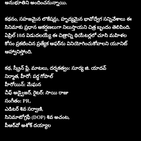
అనుభూతిని అందించనున్నాయి.
కథనం, సహజమైన లొకేషన్లు, హృద్యమైన భావోద్వేగ సన్నివేశాలు ఈ
సినిమాకు ప్రధాన ఆకర్షణలుగా నిలుస్తాయని చిత్ర బృందం తెలిపింది.
ఏప్రిల్‌ 10న విడుదలయ్యే ఈ చిత్రాన్ని థియేటర్లలో చూసి మహిళల
కోసం ప్రకటించిన ప్రత్యేక ఆఫర్‌ను వినియోగించుకోవాలని యూనిట్
ఆహ్వానిస్తోంది.
కథ, స్క్రీన్ ప్లే, మాటలు, దర్శకత్వం: సూర్య జి. యాదవ్
నిర్మాత, హీరో: పర్ధ గోపాల్
హీరోయిన్: మేఘన
చీఫ్ అడ్వైజర్, రైటర్: సాయి రాజు
సంగీతం: PR,
ఎడిటర్ శివ సర్వాణి,
సినిమాటోగ్రఫీ (DOP) శివ అచంట,
పీఆర్‌వో అశోక్ ద‌య్యాల