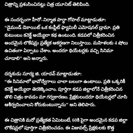
చిత్రాన్ని ప్రశంసించినట్లు చిత్ర యూనిట్ తెలిపింది.
ఈ సందర్భంగా హీరో–నిర్మాత పార్ధా గోపాల్ మాట్లాడుతూ:
“డైమండ్ డెకాయిట్ ఒక కంప్లీట్ ఫ్యామిలీ ఎమోషనల్ డ్రామా. ప్రతి
కుటుంబం కనెక్ట్ అయ్యేలా కథ ఉంటుంది. కడపలో చిత్రీకరించిన
అందమైన లొకేషన్లు ప్రత్యేక ఆకర్షణగా నిలుస్తాయి. మహిళలకు 4 షోలు
ఉచితంగా ఏర్పాటు చేశాం. అందరూ థియేటర్లకు వచ్చి సినిమా
చూడాలి” అని అన్నారు.
దర్శకుడు సూర్య జి. యాదవ్ మాట్లాడుతూ:
“ఈ సినిమాలో భావోద్వేగాలు చాలా బలంగా ఉంటాయి. ప్రతి ఒక్కరికీ
కనెక్ట్ అయ్యేలా తెరకెక్కించాం. పూర్తిగా కడప జిల్లాలోనే చిత్రీకరించిన
తొలి చిత్రం కావడం మా గర్వకారణం. ప్రేక్షకులందరూ థియేటర్లలో చూసి
ఆశీర్వదించాలని కోరుకుంటున్నాను” అని తెలిపారు.
ఈ చిత్రానికి మరో ప్రత్యేకత ఏమిటంటే, 60కి పైగా అందమైన కడప జిల్లా
లొకేషన్లలో పూర్తిగా చిత్రీకరించడం. ఈ విజువల్స్ ప్రేక్షకులకు కొత్త