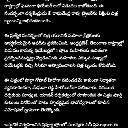
రాష్ట్రాల్లో ఘనంగా థియేటర్ లలో విడుదల కాబోతుంది. ఈ
సందర్భంగా దర్శకేంద్రుడు కే. రాఘవేంద్ర రావు ట్రైలర్‌ను వీక్షించి చిత్ర
బృందాన్ని అభినందించారు.
ఈ ప్రత్యేక సందర్భంలో చిత్ర యూనిట్ మహిళా ప్రేక్షకులకు
ఆకర్షణీయమైన ఆఫర్‌ను ప్రకటించింది. ఆంధ్రప్రదేశ్‌, తెలంగాణ రాష్ట్రాల్లో
విడుదల కానున్న థియేటర్లలో 4 షోలు మహిళలకు ఉచితంగా
ప్రదర్శించనున్నట్లు వెల్లడించింది. మహిళలు ఎక్కువ సంఖ్యలో
థియేటర్లకు వచ్చి సినిమా ఆస్వాదించాలని చిత్ర బృందం కోరుతోంది.
ఈ చిత్రంలో పార్ధా గోపాల్ హీరోగా నటించడమే కాకుండా నిర్మాతగా
వ్యవహరించగా, మేఘనా రెడ్డి హీరోయిన్‌గా నటించారు. రచయిత–
దర్శకుడు సూర్య జి. యాదవ్ దర్శకత్వంలో రూపొందిన ఈ చిత్రం పూర్తి
కుటుంబ వినోదంతో పాటు హృద్యమైన భావోద్వేగాలతో కూడిన
ఎమోషనల్ డ్రామాగా తెరకెక్కింది.
ఇప్పటికే నిర్వహించిన ప్రివ్యూ షోలలో పలువురు సినీ ప్రముఖులు ఈ