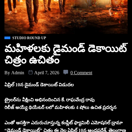
STUDIO ROUND UP
మహిళలకు డైమండ్ డెకాయిట్
చిత్రం ఉచితం
By
Admin
April 7, 2026
0 Comment
ఏప్రిల్‌ 10న డైమండ్ డెకాయిట్ విడుదల
ట్రైలర్‌ను వీక్షించి అభినందించిన కే. రాఘవేంద్ర రావు
రిలీజ్ అయ్యే థియేటర్ లలో మహిళలకు 4 షోలు ఉచిత ప్రదర్శన
ఎంతో ఆసక్తిగా ఎదురుచూస్తున్న కంప్లీట్ ఫ్యామిలీ ఎమోషనల్ డ్రామా
“డైమండ్ డెకాయిట్” చిత్రం ఈ నెల ఏప్రిల్‌ 10న ఆంధ్రప్రదేశ్, తెలంగాణ