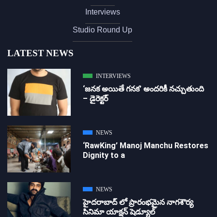
Interviews
Studio Round Up
LATEST NEWS
INTERVIEWS
‘జ‌న‌క అయితే గ‌న‌క‌’ అందరికీ నచ్చుతుంది
– డైరెక్ట‌ర్
NEWS
‘RawKing’ Manoj Manchu Restores
Dignity to a
NEWS
హైదరాబాద్ లో ప్రారంభమైన నాగశౌర్య
సినిమా యాక్షన్ షెడ్యూల్