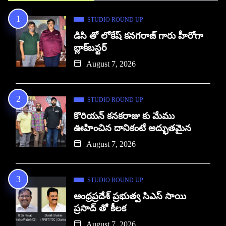
STUDIO ROUND UP
డిసి తో లోకేష్ కనగరాజ్ గారు హీరోగా
బ్లాక్‌బస్టర్
August 7, 2026
STUDIO ROUND UP
కొరియన్ కనకరాజు కు మేము
ఊహించిన దానికంటే అద్భుతమైన
August 7, 2026
STUDIO ROUND UP
ఆంధ్రప్రదేశ్ ప్రభుత్వ సిఎస్ సాయి
ప్రసాద్ తో కీలక
August 7, 2026