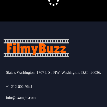
Slate’s Washington, 1707 L St. NW, Washington, D.C., 20036.
+1 212-602-9641
info@example.com