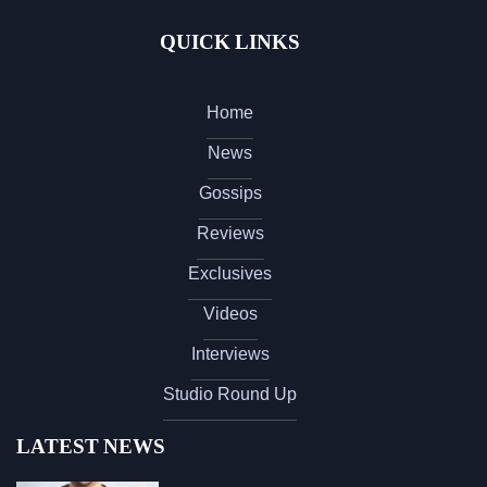
QUICK LINKS
Home
News
Gossips
Reviews
Exclusives
Videos
Interviews
Studio Round Up
LATEST NEWS