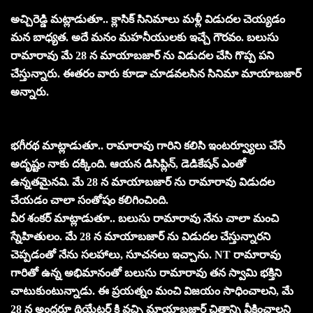
అచ్చిరెడ్డి మట్లాడుతూ.. క్లాసిక్ సినిమాలు మళ్లీ విడుదల చెయ్యడం
మన బాధ్యత. అదే మనం మహనీయులకు ఇచ్చే గౌరవం. బలుసు
రామారావు మే 28 న మాయాబజార్ ను విడుదల చేసి గొప్ప పని
చేస్తున్నారు. ఈతరం వారు కూడా చూడవలసిన సినిమా మాయాబజార్
అన్నారు.
భగీరథ మాట్లాడుతూ.. రామారావు గారిని కలిసి ఇంటర్వ్యూలు చేసే
అదృష్టం నాకు దక్కింది. ఆయన డిసిప్లిన్, డెడికేషన్ ఎంతో
ఉన్నతమైనవి. మే 28 న మాయాబజార్ ను రామారావు విడుదల
చేయడం చాలా సంతోషం కలిగించింది.
వీర శంకర్ మాట్లాడుతూ.. బలుసు రామారావు నేను చాలా మంచి
స్నేహితులం. మే 28 న మాయాబజార్ ను విడుదల చేస్తున్నారని
చెప్పడంతో నేను సలహాలు, సూచనలు ఇచ్చాను. NT రామారావు
గారితో ఉన్న అభిమానంతో బలుసు రామారావు తన స్వామి భక్తిని
చాటుకుంటున్నాడు. ఈ ప్రయత్నం మంచి విజయం సాధించాలని, మే
28 న అందరూ థియేటర్ కి వచ్చి మాయాబజార్ చిత్రాన్ని వీక్షించాలని