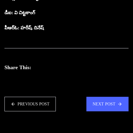
డీఐ: వి చిట్టకాంగ్
పీఆర్ఓ: హరీష్, దినేష్
Share This:
PREVIOUS POST
NEXT POST