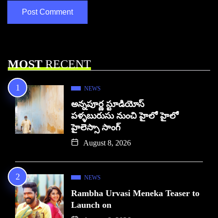
MOST
RECENT
NEWS
అన్నపూర్ణ స్టూడియోస్
పళ్ళబురుసు నుంచి హైలో హైలో
హైలెస్సా సాంగ్
August 8, 2026
NEWS
Rambha Urvasi Meneka Teaser to
Launch on