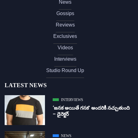
News
Gossips
Reviews
Exclusives
Videos
Interviews
Studio Round Up
LATEST NEWS
INTERVIEWS
‘జ‌న‌క అయితే గ‌న‌క‌’ అందరికీ నచ్చుతుంది
– డైరెక్ట‌ర్
NEWS