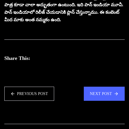
పాత్ర కూడా చాలా అద్భుతంగా ఉంటుంది. ఇది పాన్ ఇండియా మూవీ.
పాన్ ఇండియాలో రిలీజ్ చేయడానికి ప్లాన్ చేస్తున్నాము. ఈ కంటెంట్
మీద మాకు అంత నమ్మకం ఉంది.
Share This:
PREVIOUS POST
NEXT POST