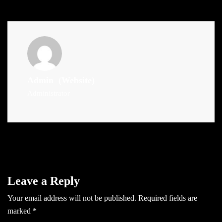
Admin
(Website)
Administrator
Leave a Reply
Your email address will not be published.
Required fields are
marked
*