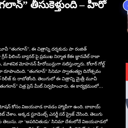
గలాన్” తీసుకెళ్తుంది – హీరో
 మూవీ “తంగలాన్”. ఈ చిత్రాన్ని దర్శకుడు పా రంజిత్
 గ్రీన్ ఫిలింస్ బ్యానర్ పై ప్రముఖ నిర్మాత కేఈ జ్ఞానవేల్ రాజా
ు, మాళవిక మోహనన్ హీరోయిన్లుగా నటిస్తున్నారు. కోలార్ గోల్డ్
 రూపొందింది. “తంగలాన్” సినిమా స్వాతంత్య్ర దినోత్సవం
్ రిలీజ్ కు రాబోతోంది. తెలుగులో ఈ చిత్రాన్ని మైత్రీ మూవీ
“తంగలాన్” చిత్ర ప్రెస్ మీట్ నిర్వహించారు. ఈ కార్యక్రమంలో…
ప్రమోషన్ కోసం విజయవాడ రావడం హ్యాపీగా ఉంది. బాబాయ్
్ చేశాం. అక్కడ స్టూడెంట్స్ ఎనర్జీ సర్ ప్రైజ్ చేసింది. తెలుగు
నాకు తెలుసు. నా ‘అపరిచితుడు’ సినిమా దేశంలోనే విజయవాడలో