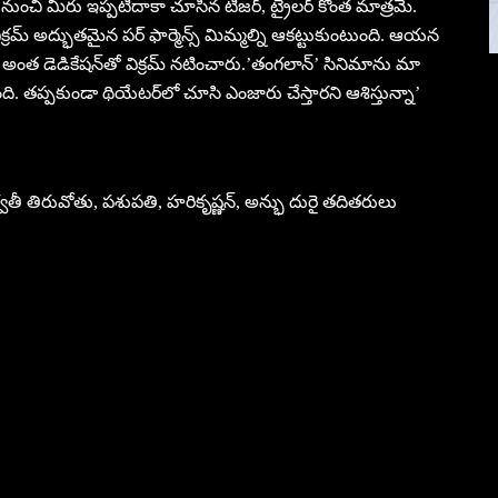
ంచి మీరు ఇప్పటిదాకా చూసిన టీజర్‌, ట్రైలర్‌ కొంత మాత్రమే.
ిక్రమ్‌ అద్భుతమైన పర్‌ ఫార్మెన్స్‌ మిమ్మల్ని ఆకట్టుకుంటుంది. ఆయన
. అంత డెడికేషన్‌తో విక్రమ్‌ నటించారు.’తంగలాన్‌’ సినిమాను మా
ి. తప్పకుండా థియేటర్‌లో చూసి ఎంజారు చేస్తారని ఆశిస్తున్నా’
తీ తిరువోతు, పశుపతి, హరికృష్ణన్, అన్భు దురై తదితరులు