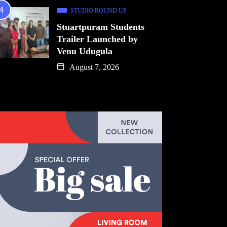
STUDIO ROUND UP
Stuartpuram Students
Trailer Launched by
Venu Udugula
August 7, 2026