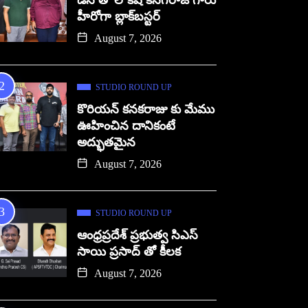
డిసి తో లోకేష్ కనగరాజ్ గారు
హీరోగా బ్లాక్‌బస్టర్
August 7, 2026
STUDIO ROUND UP
కొరియన్ కనకరాజు కు మేము
ఊహించిన దానికంటే
అద్భుతమైన
August 7, 2026
STUDIO ROUND UP
ఆంధ్రప్రదేశ్ ప్రభుత్వ సిఎస్
సాయి ప్రసాద్ తో కీలక
August 7, 2026