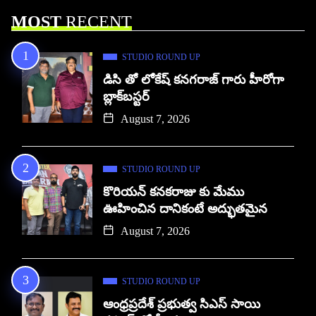
MOST
RECENT
STUDIO ROUND UP
డిసి తో లోకేష్ కనగరాజ్ గారు హీరోగా
బ్లాక్‌బస్టర్
August 7, 2026
STUDIO ROUND UP
కొరియన్ కనకరాజు కు మేము
ఊహించిన దానికంటే అద్భుతమైన
August 7, 2026
STUDIO ROUND UP
ఆంధ్రప్రదేశ్ ప్రభుత్వ సిఎస్ సాయి