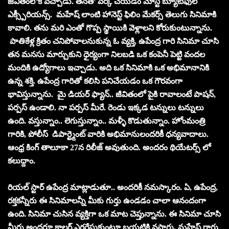
జీవితంలోకి వచ్చాడు. తనతో వర్క్ చేయడం మోస్ట్ బ్యూటిఫుల్
ఎక్స్పీరియన్స్. మహేష్ లాంటి హానెస్ట్ ఫిలిం మేకర్స్ తెలుగు సినిమాకి
కావాలి. తను మరి ఎంతో గొప్ప స్థాయికి వెళ్లాలని కోరుకుంటున్నాను.
పాతికేళ్ల క్రితం చనిపోవాలనుకున్న ఓ వ్యక్తి, ఉపేంద్ర గారి సినిమా చూసి
తన మనసు మార్చుకుని ధైర్యంగా నిలబడి ఒక కంపెనీ పెట్టి వందల
మందికి ఉద్యోగాలు ఇచ్చాడు. అది ఒక సినిమాకి ఒక అభిమానానికి
ఉన్న శక్తి. ఉపేంద్ర గారితో కలిసి పనిచేయడం ఒక గౌరవంగా
భావిస్తున్నాను. మై డియర్ ఫ్యాన్.. జీవితంలో పైకి రావాలంటే పాషన్,
పర్పస్ ఉండాలి. నా పర్పస్ మీరే. రెండు ఇక్కడ టన్నులు టన్నులు
ఉంది. వస్తున్నాం.. లెగుస్తున్నాం.. మళ్ళీ కొడుతున్నాం. హోంమంత్రి
గారికి, పోలీస్ డిపార్ట్మెంట్ వారికి అభిమానులందరికీ ధన్యవాదాలు.
ఆంధ్ర కింగ్ తాలూకా 27న రిలీజ్ అవుతుంది. అందరం థియేటర్స్ లో
కలుద్దాం.
రియల్ స్టార్ ఉపేంద్ర మాట్లాడుతూ.. అందరికీ నమస్కారం. ఏ, ఉపేంద్ర,
రక్తకన్నీరు ఈ సినిమాలన్నీ మీకు గుర్తు ఉండడం చాలా ఆనందంగా
ఉంది. సినిమా చుసిన వ్యక్తిగా ఒక మాట చెప్తున్నాను. ఈ సినిమా చూసి
మీరు అందరూ కాలర్ ఎగరేసుకుంటూ బయటికి వస్తారు. మహేష్ గారు