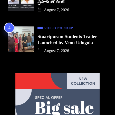
ప్రసాద్ తో కీలక
August 7, 2026
STUDIO ROUND UP
Stuartpuram Students Trailer
Launched by Venu Udugula
August 7, 2026