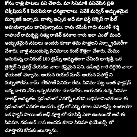
కోసం రాత్రి పాటలు పని చేశారు. మా సినిమాకి పనిచేసిన ప్రతి
టెక్నీషియన్ కి పేరుపేరునా ధన్యవాదాలు. వివేక్ మర్విన్ అద్భుతమైన
మ్యూజిక్ ఇచ్చారు. వాళ్ళు ఇచ్చిన అదే మా ఫస్ట్ సక్సెస్ గా ఫీల్
అవుతున్నాము భావిస్తున్నాము. రావు రమేష్ గారు మురళీ శర్మ
రాహుల్ రామకృష్ణ సత్య రాజీవ్ కనకాల గారు ఇలా ఎంతో మంది
అద్భుతమైన నటులు అందరు కూడా తమ పాత్రలని ఎక్స్ట్రాడినరీగా
చేశారు. వాళ్ల ముందున్న సినిమాలు కంటే కొత్తగా చేశారు. మేము
అనుకున్న దానికంటే 100 టైమ్స్ అద్భుతంగా చేసింది భాగ్యశ్రీ. ఒక
డైరెక్టర్ ని డైరెక్ట్ చేయడం చాలా కష్టమైన పని. ఉపేంద్ర గారి దగ్గరికి చాలా
భయంతో వెళ్ళాను. ఆయన రియల్ మాన్. ఆయన సపోర్ట్ ని
మర్చిపోలేను.రామ్ లేకపోతే సినిమా లేదు. సినిమా పట్ల అంత ఫ్యాషన్
అన్న వారిని నేను ఇప్పటివరకూ చూడలేదు. ఆయనకు ఉన్న సినిమా
నాలెడ్జ్ అద్భుతం. ప్రపంచంలో ఎవర్నో ఒకరిని అభిమానించకుండా ఈ
ప్రపంచంలో ఎవరూ ఉండరు. లైఫ్ లో ఎన్ని రకాల ఎమోషన్స్ ఉంటాయో
ఒక ఫ్యాన్ పాయింట్ ఆఫ్ వ్యూ లో చూపిస్తే ఎలా ఉంటుందో అదే ఈ
సినిమా. నవంబర్ 27న అందరు కూడా సినిమా థియేటర్స్ లో
చూస్తారని కోరుకుంటున్నాను.