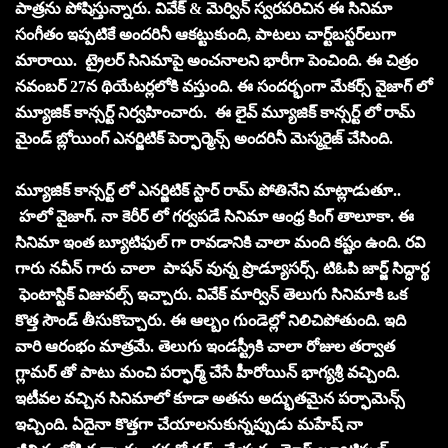
పాత్రను పోషిస్తున్నారు. వివేక్ & మెర్విన్ స్వరపరిచిన ఈ సినిమా
సంగీతం ఇప్పటికే అందరినీ ఆకట్టుకుంది, పాటలు చార్ట్‌బస్టర్‌లుగా
మారాయి. ట్రైలర్ సినిమాపై అంచనాలని భారీగా పెంచింది. ఈ చిత్రం
నవంబర్ 27న థియేటర్లలోకి వస్తుంది. ఈ సందర్భంగా మేకర్స్ వైజాగ్ లో
మ్యూజిక్ కాన్సర్ట్ నిర్వహించారు. ఈ లైవ్ మ్యూజిక్ కాన్సర్ట్ లో రామ్
మైండ్ బ్లోయింగ్ ఎనర్జిటిక్ పెర్ఫార్మెన్స్ అందరినీ మెస్మరైజ్ చేసింది.
మ్యూజిక్ కాన్సర్ట్ లో ఎనర్జిటిక్ స్టార్ రామ్ పోతినేని మాట్లాడుతూ..
హలో వైజాగ్. నా కెరీర్ లో గర్వపడే సినిమా ఆంధ్ర కింగ్ తాలూకా. ఈ
సినిమా ఇంత బ్యూటిఫుల్ గా రావడానికి చాలా మంది కష్టం ఉంది. రవి
గారు నవీన్ గారు చాలా పాషన్ వున్న ప్రొడ్యూసర్స్. టిఓపి జార్జ్ సిద్ధార్థ
ఫెంటాస్టిక్ విజువల్స్ ఇచ్చారు. వివేక్ మార్విన్ తెలుగు సినిమాకి ఒక
కొత్త సౌండ్ తీసుకొచ్చారు. ఈ ఆల్బం గుండెల్లో నిలిచిపోతుంది. ఇది
వారి ఆరంభం మాత్రమే. తెలుగు ఇండస్ట్రీకి చాలా రోజుల తర్వాత
గ్లామర్ తో పాటు మంచి పర్ఫార్మ్ చేసే హీరోయిన్ భాగ్యశ్రీ వచ్చింది.
ఇటీవల వచ్చిన సినిమాలో కూడా అతను అద్భుతమైన పర్ఫామెన్స్
ఇచ్చింది. ఏదైనా కొత్తగా చేయాలనుకున్నప్పుడు మహేష్ నా