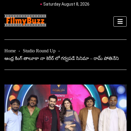
Saturday August 8, 2026
Home
Studio Round Up
ఆంధ్ర కింగ్ తాలూకా నా కెరీర్ లో గర్వపడే సినిమా – రామ్ పోతినేని