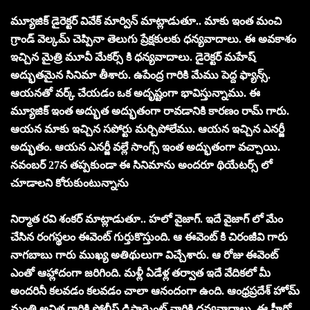
మ్యూజిక్ డైరెక్టర్ వివేక్ మార్విన్ మాట్లాడుతూ.. మాకు ఇంత మంచి
గ్రాండ్ వెల్కమ్ చెప్పినా తెలుగు ప్రేక్షకులకు ధన్యవాదాలు. ఈ అవకాశం
ఇచ్చిన మైత్రి మూవీ మేకర్స్ కి ధన్యవాదాలు. డైరెక్టర్ మహేష్
అద్భుతమైన సినిమా తీశారు. ఉపేంద్ర గారికి మేము పెద్ద ఫ్యాన్స్.
ఆయనతో వర్క్ చేయడం ఒక అదృష్టంగా భావిస్తున్నాము. ఈ
మ్యూజిక్ ఇంత అద్భుత అద్భుతంగా రావడానికి కారణం రామ్ గారు.
ఆయన మాకు ఇచ్చిన సపోర్టు మర్చిపోలేము. ఆయన ఇచ్చిన ఎనర్జీ
అద్భుతం. ఆయన ఎనర్జీ వల్లే సాంగ్స్ ఇంత అద్భుతంగా వచ్చాయి.
నవంబర్ 27న తప్పకుండా ఈ సినిమాను అందరూ థియేటర్స్ లో
చూడాలని కోరుకుంటున్నాను
నిర్మాత రవి శంకర్ మాట్లాడుతూ.. హలో వైజాగ్. ఇదే వైజాగ్ లో మేం
చేసిన రంగస్థలం ఈవెంట్ గుర్తుకొస్తుంది. ఆ ఈవెంట్ కి చిరంజీవి గారు
నాగబాబు గారు ముఖ్య అతిథులుగా విచ్చేశారు. ఆ రోజు ఈవెంట్
ఎంతో ఆహ్లాదంగా జరిగింది. మళ్లీ ఏడేళ్ల తర్వాత ఇదే వేదికలో మీ
అందరినీ కలవడం కలవడం చాలా ఆనందంగా ఉంది. ఆంధ్రప్రదేశ్ హోమ్
మంత్రి అనిత గారికి పోలీస్ డిపార్ట్మెంట్ వారికి ధన్యవాదాలు. ఈ హీరో