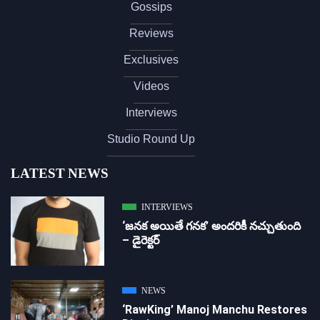
Gossips
Reviews
Exclusives
Videos
Interviews
Studio Round Up
LATEST NEWS
INTERVIEWS
‘జ‌న‌క అయితే గ‌న‌క‌’ అందరికీ నచ్చుతుంది
– డైరెక్ట‌ర్
NEWS
‘RawKing’ Manoj Manchu Restores