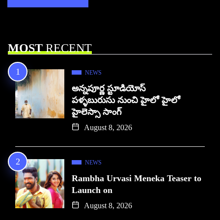
MOST
RECENT
NEWS
అన్నపూర్ణ స్టూడియోస్
పళ్ళబురుసు నుంచి హైలో హైలో
హైలెస్సా సాంగ్
August 8, 2026
NEWS
Rambha Urvasi Meneka Teaser to
Launch on
August 8, 2026