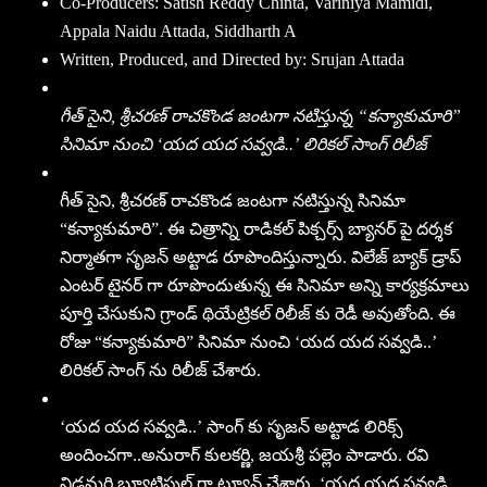
Co-Producers: Satish Reddy Chinta, Variniya Mamidi,
Appala Naidu Attada, Siddharth A
Written, Produced, and Directed by: Srujan Attada
గీత్ సైని, శ్రీచరణ్ రాచకొండ జంటగా నటిస్తున్న “కన్యాకుమారి”
సినిమా నుంచి ‘యద యద సవ్వడి..’ లిరికల్ సాంగ్ రిలీజ్
గీత్ సైని, శ్రీచరణ్ రాచకొండ జంటగా నటిస్తున్న సినిమా
“కన్యాకుమారి”. ఈ చిత్రాన్ని రాడికల్ పిక్చర్స్ బ్యానర్ పై దర్శక
నిర్మాతగా సృజన్ అట్టాడ రూపొందిస్తున్నారు. విలేజ్ బ్యాక్ డ్రాప్
ఎంటర్ టైనర్ గా రూపొందుతున్న ఈ సినిమా అన్ని కార్యక్రమాలు
పూర్తి చేసుకుని గ్రాండ్ థియేట్రికల్ రిలీజ్ కు రెడీ అవుతోంది. ఈ
రోజు “కన్యాకుమారి” సినిమా నుంచి ‘యద యద సవ్వడి..’
లిరికల్ సాంగ్ ను రిలీజ్ చేశారు.
‘యద యద సవ్వడి..’ సాంగ్ కు సృజన్ అట్టాడ లిరిక్స్
అందించగా..అనురాగ్ కులకర్ణి, జయశ్రీ పల్లెం పాడారు. రవి
నిడమర్తి బ్యూటిఫుల్ గా ట్యూన్ చేశారు. ‘యద యద సవ్వడి,