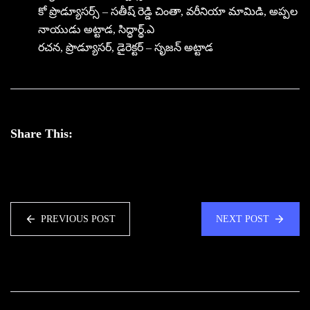
కో ప్రొడ్యూసర్స్ – సతీష్ రెడ్డి చింతా, వరీనియా మామిడి, అప్పల
నాయుడు అట్టాడ, సిద్ధార్థ్.ఎ
రచన, ప్రొడ్యూసర్, డైరెక్టర్ – సృజన్ అట్టాడ
Share This:
PREVIOUS POST
NEXT POST