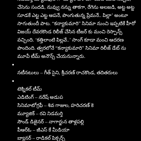
చేసెను సందడి, నువ్వు నన్ను తాకగా, రేగెను అలజడి, అట్ట అట్ట
సూడకే ఎట్ట ఎట్ట ఆపనే, పొంగుతున్న ప్రేమనే.. పిల్లా’ అంటూ
సాగుతుందీ పాట. “కన్యాకుమారి” సినిమా నుంచి ఇప్పటికే హీరో
విజయ్ దేవరకొండ రిలీజ్ చేసిన టీజర్ కు మంచి రెస్పాన్స్
వచ్చింది. ‘కత్తిలాంటి పిల్లవే..’ సాంగ్ కూడా మంచి ఆదరణ
పొందింది. త్వరలోనే “కన్యాకుమారి” సినిమా రిలీజ్ డేట్ ను
మూవీ టీమ్ అనౌన్స్ చేయనున్నారు.
నటీనటులు – గీత్ సైని, శ్రీచరణ్ రాచకొండ, తదితరులు
టెక్నికల్ టీమ్
ఎడిటింగ్ – నరేష్ అడుప
సినిమాటోగ్రఫీ – శివ గాజుల, హరిచరణ్ కె
మ్యూజిక్ – రవి నిడమర్తి
సౌండ్ డిజైనర్ – నాగార్జున తాళ్లపల్లి
పీఆర్ఓ – జీఎస్ కే మీడియా
బ్యానర్ – రాడికల్ పిక్చర్స్