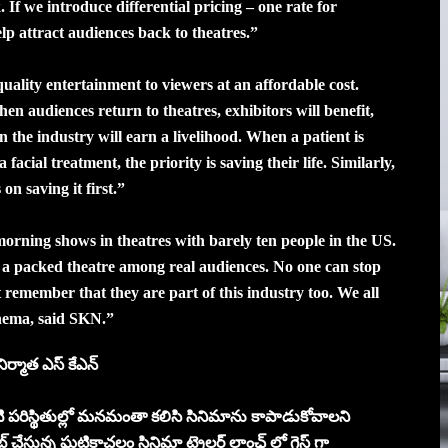
If we introduce differential pricing – one rate for
p attract audiences back to theatres.”
ality entertainment to viewers at an affordable cost.
hen audiences return to theatres, exhibitors will benefit,
 the industry will earn a livelihood. When a patient is
cial treatment, the priority is saving their life. Similarly,
on saving it first.”
orning shows in theatres with barely ten people in the US.
 a packed theatre among real audiences. No one can stop
t remember that they are part of this industry too. We all
inema, said SKN.”
్మాత ఎస్ కేఎన్
టి పరిస్థితుల్లో మనమంతా కలిసి సినిమాను కాపాడుకోవాలని
 చేస్తున్న ఘటికాచలం సినిమా ట్రైలర్ లాంఛ్ లో గెస్ట్ గా