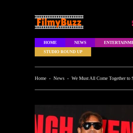
HOME
NEWS
ENTERTAINM
STUDIO ROUND UP
Home
News
We Must All Come Together to