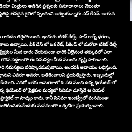
 మీడియా మిత్రులు అడిగిన ప్రశ్నలకు సమాధానాలు చెబుతూ
ిస్థితిపై తనదైన శైలిలో స్పందించి ఆకట్టుకున్నారు ఎస్ కేఎన్. ఆయన
ు రావడం తగ్గిపోయింది. ఇందుకు టికెట్ రేట్స్, పాప్ కార్న్ ధరలు,
న్నాయి. వీక్ డేస్ లో ఒక రేట్, వీకెండ్ లో మరోలా టికెట్ రేట్స్
ు. ప్రేక్షకుల మీద భారం వేయకుండా వారికి వీలైనంత తక్కువలో ఎలా
ని గౌరవ పెద్దలంతా ఈ సమస్యల మీద ముందు దృష్టి సారించాలి.
రు. వారి సమస్యలు పరిష్కారమవుతాయి. అందరికీ ఆదాయం లభిస్తుంది.
ేస్తామని ఎవరూ అనరూ. బతికించాలని ప్రయత్నిస్తారు. ఇబ్బందుల్లో
 చేయాలి. ఎవరో ఒకరు అమెరికాలో ఓ పది మంది ఉన్న థియేటర్ లో
ఉన్న థియేటర్ లో ప్రేక్షకుల మధ్యలో సినిమా చూస్తేనే ఆ రియల్
 ప్రాక్టికల్ గా సాధ్యం కాదు. కానీ సినిమా ఇండస్ట్రీలో మనమంతా
బతికించుకునేందుకు మనమంతా ఒక్కటిగా ప్రయత్నించాలి.