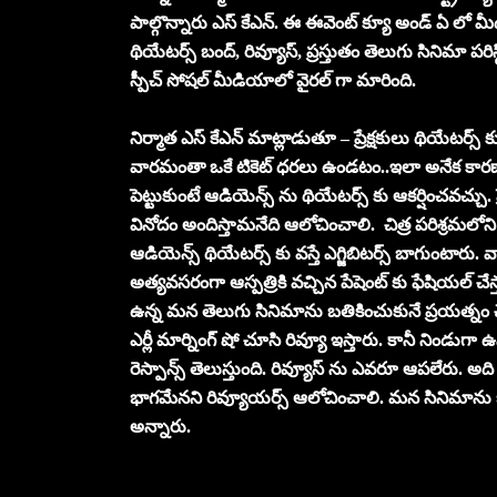
పాల్గొన్నారు ఎస్ కేఎన్. ఈ ఈవెంట్ క్యూ అండ్ ఏ లో
థియేటర్స్ బంద్, రివ్యూస్, ప్రస్తుతం తెలుగు సినిమా పర
స్పీచ్ సోషల్ మీడియాలో వైరల్ గా మారింది.
నిర్మాత ఎస్ కేఎన్ మాట్లాడుతూ – ప్రేక్షకులు థియేటర్స్ క
వారమంతా ఒకే టికెట్ ధరలు ఉండటం..ఇలా అనేక కారణాలు ఉ
పెట్టుకుంటే ఆడియెన్స్ ను థియేటర్స్ కు ఆకర్షించవచ్చ
వినోదం అందిస్తామనేది ఆలోచించాలి. చిత్ర పరిశ్రమలో
ఆడియెన్స్ థియేటర్స్ కు వస్తే ఎగ్జిబిటర్స్ బాగుంటా
అత్యవసరంగా ఆస్పత్రికి వచ్చిన పేషెంట్ కు ఫేషియల్ చ
ఉన్న మన తెలుగు సినిమాను బతికించుకునే ప్రయత్నం
ఎర్లీ మార్నింగ్ షో చూసి రివ్యూ ఇస్తారు. కానీ నిండుగా 
రెస్పాన్స్ తెలుస్తుంది. రివ్యూస్ ను ఎవరూ ఆపలేరు. అది
భాగమేనని రివ్యూయర్స్ ఆలోచించాలి. మన సినిమాను 
అన్నారు.