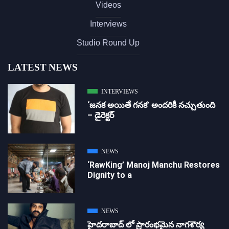
Videos
Interviews
Studio Round Up
LATEST NEWS
INTERVIEWS
‘జ‌న‌క అయితే గ‌న‌క‌’ అందరికీ నచ్చుతుంది
– డైరెక్ట‌ర్
NEWS
‘RawKing’ Manoj Manchu Restores
Dignity to a
NEWS
హైదరాబాద్ లో ప్రారంభమైన నాగశౌర్య