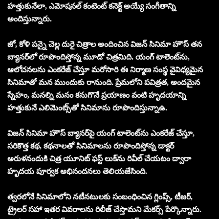
హ‌త్తుకునేలా, ఎమోష‌న‌ల్ కంటెంట్ క‌నెక్ట్ అయ్యే సంగీతాన్ని
అందిస్తున్నారు.
జో, కోళి ప‌న్నై చెల్ల దురై చిత్రాల అందించిన విజ‌న్ సినిమా హౌస్ త‌న
బ్యాన‌ర్‌లో రూపొందిస్తోన్న మూడో చిత్ర‌మిది. యంగ్ టాలెంట్‌ను,
ఆలోచ‌న‌ల‌ను ఎంక‌రేజ్ చేస్తూ మ‌రోసారి ఈ నిర్మాణ సంస్థ వైవిధ్య‌మైన
సినిమాతో మ‌న ముందుకు రానుంది. ప్రేమ‌లోని ప‌విత్ర‌త‌, అంద‌మైన
స్నేహం, మ‌నల్ని మ‌నం క‌నుగొనే ప్ర‌యాణం వంటి హృద‌యాన్ని
హ‌త్తుకునే ఎలిమెంట్స్‌తో సినిమాను రూపొందిస్తున్నాఉ.
విజ‌న్ సినిమా హౌస్ బ్యాన‌ర్‌పై యంగ్ టాలెంట్‌ను ఎంక‌రేజ్ చేస్తూ,
స‌రికొత్త క‌థ‌, క‌థ‌నాల‌తో సినిమాల‌ను రూపొందిస్తోన్న డాక్ట‌ర్
అరుళ‌నందుకి చిత్ర యూనిట్ ఫ‌స్ట్ లుక్‌ను రివీల్ చేయ‌టం ద్వారా
హృద‌య పూర్వ‌క అభినంద‌న‌లు తెలియ‌జేసింది.
త్వ‌ర‌లోనే సినిమాలోని న‌టీన‌టుల‌కు సంబంధించిన గ్లింప్స్‌, టీజ‌ర్‌,
ట్రైల‌ర్ స‌హా ఇత‌ర వివ‌రాల‌ను రిలీజ్ చేస్తామ‌ని మేక‌ర్స్ పేర్కొన్నారు.