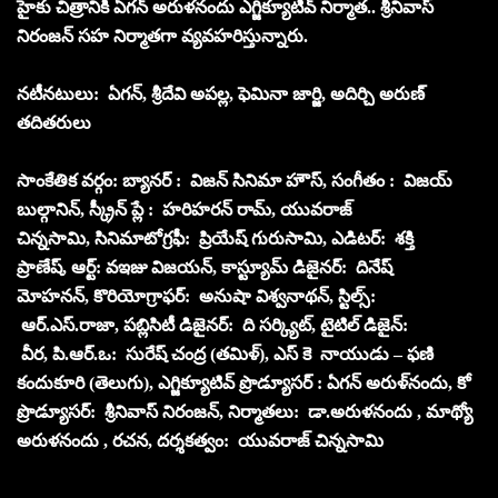
హైకు చిత్రానికి ఏగ‌న్ అరుళ‌నందు ఎగ్జిక్యూటివ్ నిర్మాత‌.. శ్రీనివాస్
నిరంజ‌న్ స‌హ నిర్మాత‌గా వ్య‌వ‌హ‌రిస్తున్నారు.
న‌టీన‌టులు: ఏగ‌న్‌, శ్రీదేవి అపల్ల‌, ఫెమినా జార్జి, అదిర్చి అరుణ్
త‌దిత‌రులు
సాంకేతిక వ‌ర్గం: బ్యాన‌ర్ : విజ‌న్ సినిమా హౌస్‌, సంగీతం : విజ‌య్
బుల్గానిన్‌, స్క్రీన్ ప్లే : హ‌రిహ‌ర‌న్ రామ్‌, యువ‌రాజ్
చిన్నసామి, సినిమాటోగ్ర‌ఫీ: ప్రియేష్ గురుసామి, ఎడిట‌ర్‌: శ‌క్తి
ప్రాణేష్‌, ఆర్ట్: వ‌ఇజు విజ‌య‌న్‌, కాస్ట్యూమ్ డిజైన‌ర్‌: దినేష్
మోహ‌న‌న్‌, కొరియోగ్రాఫ‌ర్‌: అనుషా విశ్వ‌నాథ‌న్‌, స్టిల్స్‌:
ఆర్‌.ఎస్‌.రాజా, ప‌బ్లిసిటీ డిజైన‌ర్‌: ది స‌ర్క్యిట్‌, టైటిల్ డిజైన్‌:
వీర‌, పి.ఆర్‌.ఒ: సురేష్ చంద్ర (త‌మిళ్‌), ఎస్ కె నాయుడు – ఫ‌ణి
కందుకూరి (తెలుగు), ఎగ్జిక్యూటివ్ ప్రొడ్యూస‌ర్ : ఏగ‌న్ అరుళ్‌నందు, కో
ప్రొడ్యూస‌ర్‌: శ్రీనివాస్ నిరంజ‌న్‌, నిర్మాత‌లు: డా.అరుళ‌నందు , మాథ్యో
అరుళ‌నందు , ర‌చ‌న‌, ద‌ర్శ‌క‌త్వం: యువ‌రాజ్ చిన్న‌సామి