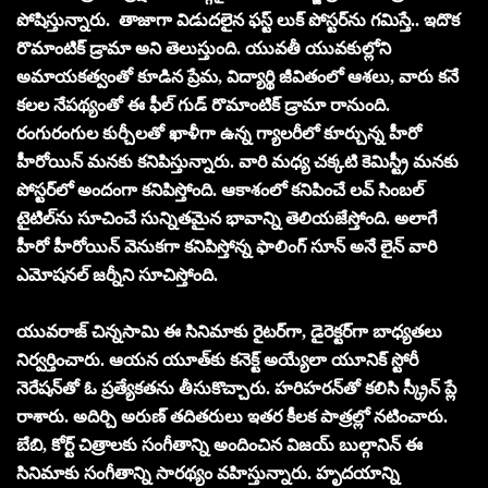
పోషిస్తున్నారు. తాజాగా విడుదలైన ఫస్ట్ లుక్ పోస్ట‌ర్‌ను గ‌మిస్తే.. ఇదొక
రొమాంటిక్ డ్రామా అని తెలుస్తుంది. యువ‌తీ యువ‌కుల్లోని
అమాయ‌క‌త్వంతో కూడిన ప్రేమ‌, విద్యార్థి జీవితంలో ఆశ‌లు, వారు క‌నే
క‌ల‌ల నేప‌థ్యంతో ఈ ఫీల్ గుడ్ రొమాంటిక్ డ్రామా రానుంది.
రంగురంగుల కుర్చీలతో ఖాళీగా ఉన్న గ్యాలరీలో కూర్చున్న హీరో
హీరోయిన్ మ‌న‌కు క‌నిపిస్తున్నారు. వారి మధ్య చ‌క్క‌టి కెమిస్ట్రీ మ‌న‌కు
పోస్టర్‌లో అందంగా క‌నిపిస్తోంది. ఆకాశంలో క‌నిపించే ల‌వ్ సింబ‌ల్
టైటిల్‌ను సూచించే సున్నిత‌మైన భావాన్ని తెలియ‌జేస్తోంది. అలాగే
హీరో హీరోయిన్ వెనుక‌గా క‌నిపిస్తోన్న ఫాలింగ్ సూన్ అనే లైన్ వారి
ఎమోష‌న‌ల్ జ‌ర్నీని సూచిస్తోంది.
యువ‌రాజ్ చిన్న‌సామి ఈ సినిమాకు రైట‌ర్‌గా, డైరెక్ట‌ర్‌గా బాధ్య‌త‌లు
నిర్వ‌ర్తించారు. ఆయ‌న యూత్‌కు క‌నెక్ట్ అయ్యేలా యూనిక్ స్టోరీ
నెరేష‌న్‌తో ఓ ప్ర‌త్యేక‌త‌ను తీసుకొచ్చారు. హ‌రిహ‌ర‌న్‌తో క‌లిసి స్క్రీన్ ప్లే
రాశారు. అదిర్చి అరుణ్ తదిత‌రులు ఇత‌ర కీల‌క పాత్ర‌ల్లో న‌టించారు.
బేబి, కోర్ట్ చిత్రాల‌కు సంగీతాన్ని అందించిన విజ‌య్ బుల్గానిన్ ఈ
సినిమాకు సంగీతాన్ని సార‌థ్యం వ‌హిస్తున్నారు. హృద‌యాన్ని