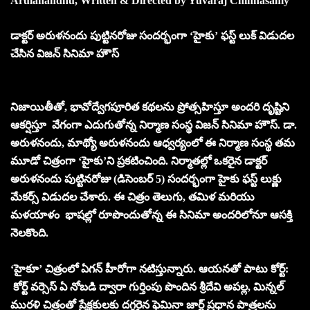
Arulanandhu, Written & Directed by Yuvaraj Chinnasamy
డాక్టర్ అరుళనందు పుట్టినరోజు సందర్భంగా ‘హైకు’ ఫస్ట్ లుక్ విడుదల
చేసిన విజన్ సినిమా హౌస్
నిజాయితీతో, భావోద్వేగపూరిత కథలను ప్రోత్సహిస్తూ అందరి దృష్టిని
ఆక‌ర్షిస్తూ వేగంగా ఎదుగుతోన్న‌ నిర్మాణ సంస్థ విజన్ సినిమా హౌస్. డా.
అరుళ‌నందు, మాథ్యో అరుళ‌నందు ఆధ్వర్యంలో ఈ నిర్మాణ సంస్థ తమ
మూడో చిత్రంగా ‘హైకు’ని ప్రకటించింది. నిర్మాత‌ల్లో ఒక‌రైన డాక్ట‌ర్
అరుళ‌నందు పుట్టిన‌రోజు (డిసెంబ‌ర్ 5) సంద‌ర్భంగా హైకు ఫస్ట్ లుక్ణు
మేకర్స్ విడుదల చేశారు. ఈ చిత్రం తెలుగు, తమిళ మరియు
మళయాళం భాషల్లో రూపొందుతోన్న ఈ సినిమా అంద‌రిలోనూ ఆస‌క్తి
నెల‌కొంది.
‘హైకూ’ చిత్రంలో ఏగన్ హీరోగా న‌టిస్తున్నారు. ఆయ‌న‌తో పాటు కోర్ట్‌:
కోర్ట్ వ‌ర్సెస్ ఏ నోబ‌డి ద్వారా గుర్తింపు పొందిన శ్రీదేవి అపల్ల, మిన్న‌ల్
ముర‌ళి చిత్రంతో ప్రేక్ష‌కుల‌కు ద‌గ్గ‌రైన ఫెమినా జార్జ్ ప్ర‌ధాన పాత్ర‌లను