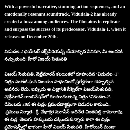
With a powerful narrative, stunning action sequences, and an
emotionally resonant soundtrack, Vidudala-2 has already
created a buzz among audiences. The film aims to replicate
and surpass the success of its predecessor, Vidudala-1, when it
releases on December 20th.
విడుదల-2 థియేటర్‌ ఎక్స్‌పీరియన్స్‌ చేయాల్సిన సినిమా, మీ అందరికి
నచ్చుతుంది: హీరో విజయ్‌ సేతుపతి
విజయ్ సేతుపతి, వెట్రీమారన్‌ కలయికలో రూపొందిన ‘విడుదల -1’
చిత్రం ఎంతటి ఘన విజయం సాధించిందో ప్రత్యేకంగా చెప్పాల్సిన
అవసరం లేదు. ఇప్పుడు ఆ చిత్రానికి సీక్వెల్‌గా విజయ్‌సేతుపతి,
వెట్రీమారన్‌ కాంబినేషన్‌లో రూపొందుతున్న చిత్రం ‘విడుదల-2’.
డిసెంబరు 20న ఈ చిత్రం ప్రపంచవ్యాప్తంగా విడుదల కానుంది..
ప్రముఖ నిర్మాత , శ్రీ వేధాక్షర మూవీస్ అధినేత చింతపల్లి రామారావు.
ఈ చిత్ర తెలుగు హక్కులను దక్కించుకున్నారు కాగా ఈ చిత్రం
ప్రమోషన్స్‌ల్లో భాగంగా హీరో విజయ్‌ సేతుపతి, హీరోయిన్‌ మంజు