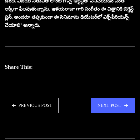
ఉంది. విజయ్‌ సేతుపతి లాంటి గొప్ప ఆర్టిస్ట్‌తో పనిచేయడం ఎంతో
లక్కీగా ఫీలవుతున్నాను. ఇళయరాజా గారి సంగీతం ఈ చిత్రానికి బిగ్గెస్ట్‌
ప్లస్‌. అందరూ తప్పకుండా ఈ సినిమాను థియేటర్‌లో ఎక్స్‌పీరియన్స్‌
చేయాలి’ అన్నారు.
Share This:
PREVIOUS POST
NEXT POST