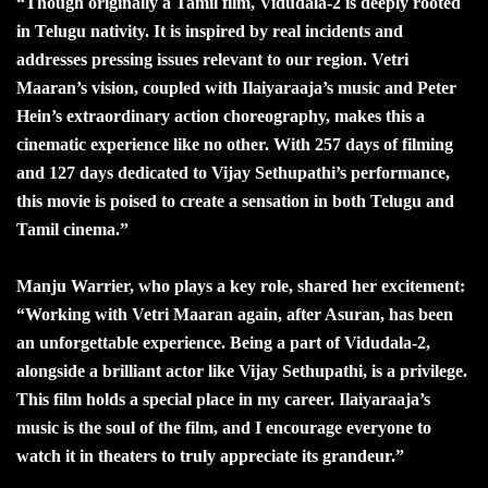
“Though originally a Tamil film, Vidudala-2 is deeply rooted
in Telugu nativity. It is inspired by real incidents and
addresses pressing issues relevant to our region. Vetri
Maaran’s vision, coupled with Ilaiyaraaja’s music and Peter
Hein’s extraordinary action choreography, makes this a
cinematic experience like no other. With 257 days of filming
and 127 days dedicated to Vijay Sethupathi’s performance,
this movie is poised to create a sensation in both Telugu and
Tamil cinema.”
Manju Warrier, who plays a key role, shared her excitement:
“Working with Vetri Maaran again, after Asuran, has been
an unforgettable experience. Being a part of Vidudala-2,
alongside a brilliant actor like Vijay Sethupathi, is a privilege.
This film holds a special place in my career. Ilaiyaraaja’s
music is the soul of the film, and I encourage everyone to
watch it in theaters to truly appreciate its grandeur.”