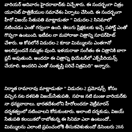
వారియర్‌ ఆదివారం హైదరాబాద్‌కు విచ్చేశారు. ఈ సందర్భంగా చిత్రం
యూనిట్‌ పాత్రికేయుల సమావేశం ఏర్పాటు చేసింది. ఈ సందర్భంగా
హీరో విజయ్‌ సేతుపతి మాట్లాడుతూ ” విడుదల-2 సినిమాలో
నటించడం ఎంతో గర్వంగా ఉంది. తెలుగు ప్రేక్షకులకు ఇచ్చే సపోర్ట్‌ ఎంతో
గొప్పగా ఉంటుంది. ఇటీవల నా మహారాజా చిత్రాన్ని సూపర్‌హిట్‌
చేశారు. ఆ కోవలోనే విడుదల-2 కూడా మిమ్ములను ఎంతగానో
అలరిస్తుందనే నమ్మకం వుంది. ఇళయరాజా సంగీతం ఈ చిత్రానికి బాగా
ప్లస్‌ అవుతుంది. అందరూ ఈ చిత్రాన్ని థియేటర్‌లో ఎక్స్‌పీరియన్స్‌
చేయాలి. అందరిని ఎంతో సంతృప్తి పరిచే చిత్రమిది” అన్నారు.
నిర్మాత రామారావు మాట్లాడుతూ ” విడుదల-2 ప్రమోషన్స్‌ కోసం
వచ్చిన నట దళపతి విజయ్‌సేతుపతి, సహజ నటి మంజు వారియర్‌కు
నా ధన్యవాదాలు. భారతదేశంలోని హీరోలందరూ వెట్రీమారన్‌
దర్శకత్వంలో నటించాలని కోరుకుంటారు. అలాంటి దర్శకుడు, విజయ్‌
సేతుపతి కలయికలో రాబోతున్న ఈ సినిమా ఎలా ఉంటుందో..
మిమ్ములను ఎలాంటి ప్రపంచంలోకి తీసుకవెళుతుందో డిసెంబరు 20న