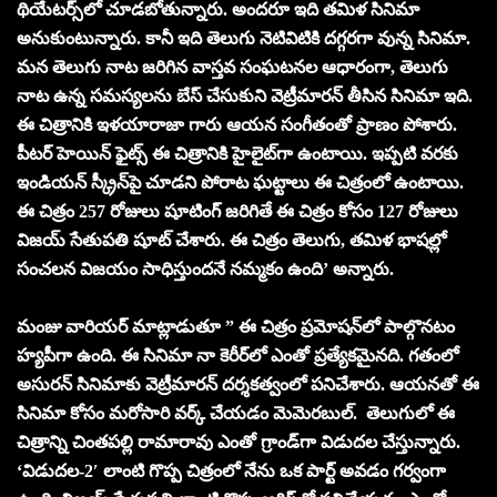
థియేటర్స్‌లో చూడబోతున్నారు. అందరూ ఇది తమిళ సినిమా
అనుకుంటున్నారు. కానీ ఇది తెలుగు నెటివిటికి దగ్గరగా వున్న సినిమా.
మన తెలుగు నాట జరిగిన వాస్తవ సంఘటనల ఆధారంగా, తెలుగు
నాట ఉన్న సమస్యలను బేస్‌ చేసుకుని వెట్రీమారన్‌ తీసిన సినిమా ఇది.
ఈ చిత్రానికి ఇళయారాజా గారు ఆయన సంగీతంతో ప్రాణం పోశారు.
పీటర్‌ హెయిన్‌ ఫైట్స్‌ ఈ చిత్రానికి హైలైట్‌గా ఉంటాయి. ఇప్పటి వరకు
ఇండియన్‌ స్క్రీన్‌పై చూడని పోరాట ఘట్టాలు ఈ చిత్రంలో ఉంటాయి.
ఈ చిత్రం 257 రోజులు షూటింగ్‌ జరిగితే ఈ చిత్రం కోసం 127 రోజులు
విజయ్‌ సేతుపతి షూట్‌ చేశారు. ఈ చిత్రం తెలుగు, తమిళ భాషల్లో
సంచలన విజయం సాధిస్తుందనే నమ్మకం ఉంది’ అన్నారు.
మంజు వారియర్‌ మాట్లాడుతూ ” ఈ చిత్రం ప్రమోషన్‌లో పాల్గొనటం
హ్యపీగా ఉంది. ఈ సినిమా నా కెరీర్‌లో ఎంతో ప్రత్యేకమైనది. గతంలో
అసురన్‌ సినిమాకు వెట్రీమారన్‌ దర్శకత్వంలో పనిచేశారు. ఆయనతో ఈ
సినిమా కోసం మరోసారి వర్క్‌ చేయడం మెమెరబుల్‌. తెలుగులో ఈ
చిత్రాన్ని చింతపల్లి రామారావు ఎంతో గ్రాండ్‌గా విడుదల చేస్తున్నారు.
‘విడుదల-2′ లాంటి గొప్ప చిత్రంలో నేను ఒక పార్ట్‌ అవడం గర్వంగా