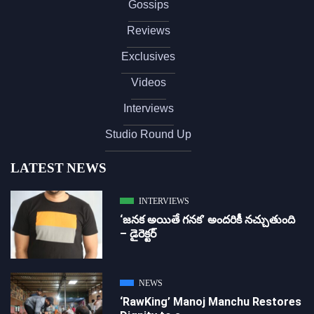
Gossips
Reviews
Exclusives
Videos
Interviews
Studio Round Up
LATEST NEWS
INTERVIEWS
‘జ‌న‌క అయితే గ‌న‌క‌’ అందరికీ నచ్చుతుంది
– డైరెక్ట‌ర్
NEWS
‘RawKing’ Manoj Manchu Restores