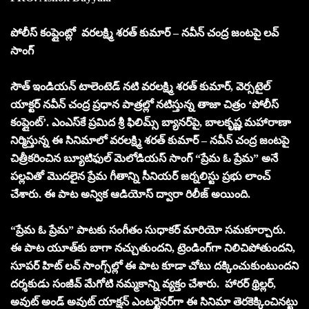
పోలీస్ కంప్లైంట్లో వరలక్ష్మి శరత్ కుమార్ – నవీన్ చంద్ర జంట‌పై ల‌వ్
సాంగ్
సౌత్ ఇండియన్ టాలెంటెడ్ నటి వరలక్ష్మి శరత్ కుమార్, వెర్సటైల్
యాక్టర్ నవీన్ చంద్ర ప్రధాన పాత్రల్లో నటిస్తున్న తాజా చిత్రం ‘పోలీస్
కంప్లైంట్’. ఎంఎస్‌కే ప్రమిద శ్రీ ఫిలిమ్స్ బ్యానర్‌పై, బాలకృష్ణ మహారాణా
నిర్మిస్తున్న ఈ సినిమాలో వరలక్ష్మి శరత్ కుమార్ – నవీన్ చంద్ర జంట‌పై
చిత్రీకరించిన బ్యూటిఫుల్ మెలోడియస్ సాంగ్ “ప్రేమ ఓ ప్రేమ” అనే
పల్లవితో మొదలైన ప్రేమ గీతాన్ని సీనియ‌ర్ జ‌ర్న‌లిస్టు ప్ర‌భు లాంచ్
చేశారు. ఈ పాట‌ అన్విక ఆడియోస్ ద్వారా రిలీజ్ అయింది.
“ప్రేమ ఓ ప్రేమ” పాటకు సంగీతం సుధాకర్ మారియో సమకూర్చారు.
ఈ పాట యూత్‌కు బాగా న‌చ్చుతుంద‌ని, ట్రెండింగ్‌గా నిలిచిపోతుంద‌ని,
సూప‌ర్ హిట్ ల‌వ్ సాంగ్స్‌ల్లో ఈ పాట కూడా చోటు ద‌క్కించుకుంటుంద‌ని
దర్శకుడు సంజీవ్ మేగోటి న‌మ్మ‌కాన్ని వ్య‌క్తం చేశారు. హారర్ థ్రిల్లర్,
అవుట్ అండ్ అవుట్ యాక్షన్ ఎంటర్టైనర్‌గా ఈ సినిమా తెర‌కెక్కించిన‌ట్టు