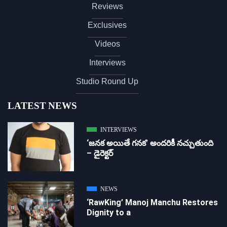
Reviews
Exclusives
Videos
Interviews
Studio Round Up
LATEST NEWS
INTERVIEWS
‘జ‌న‌క అయితే గ‌న‌క‌’ అందరికీ నచ్చుతుంది
– డైరెక్ట‌ర్
NEWS
‘RawKing’ Manoj Manchu Restores
Dignity to a