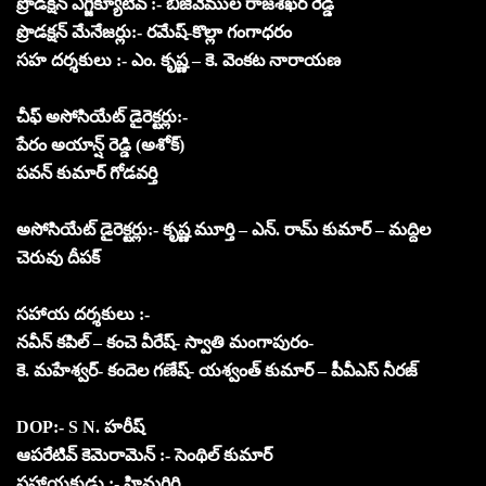
ప్రొడక్షన్ ఎగ్జిక్యూటివ్ :- బిజివేముల రాజశేఖర్ రెడ్డి
ప్రొడక్షన్ మేనేజర్లు:- రమేష్-కొల్లా గంగాధరం
సహ దర్శకులు :- ఎం. కృష్ణ – కె. వెంకట నారాయణ
చీఫ్ అసోసియేట్ డైరెక్టర్లు:-
పేరం అయాన్ష్ రెడ్డి (అశోక్)
పవన్ కుమార్ గోడవర్తి
అసోసియేట్ డైరెక్టర్లు:- కృష్ణ మూర్తి – ఎన్. రామ్ కుమార్ – మద్దిల
చెరువు దీపక్
సహాయ దర్శకులు :-
నవీన్ కపిల్ – కంచె వీరేష్- స్వాతి మంగాపురం-
కె. మహేశ్వర్- కందెల గణేష్- యశ్వంత్ కుమార్ – పీవీఎస్ నీరజ్
DOP:- S N. హరీష్
ఆపరేటివ్ కెమెరామెన్ :- సెంథిల్ కుమార్
సహాయకుడు :- హిమగిరి