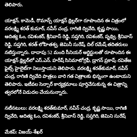
తెలిపారు.
యాక్షన్, కామెడీ, రొమాన్స్ యాక్షన్ థ్రిల్లర్‌గా రూపొందిన‌ ఈ చిత్రంలో
వరలక్ష్మి శరత్ కుమార్, నవీన్ చంద్ర, రాగిణి ద్వివేది, కృష్ణ సాయి,
ఆదిత్య ఓం, రవిశంకర్, శ్రీనివాస్ రెడ్డి, సప్తగిరి, రవిశంకర్, పృథ్వి, శ్రీనివాస్
రెడ్డి, సప్తగిరి, శరత్ లోహితశ్వ, జెమినీ సురేష్, దిల్ రమేష్ తదితరులు
నటిస్తున్నారు. దాదాపు 52 మంది సీనియర్ ఆర్టిస్టులతో రూపొందిన ఈ
యాక్షన్ థ్రిల్లర్‌లో ఎస్.ఎన్. హరీష్ సినిమాటోగ్రఫీ, డ్రాగన్ ప్రకాష్–రవితేజ
ఫైట్స్ హైలైట్‌గా నిలుస్తాయని తెలిపారు. వరలక్ష్మి శరత్‌కుమార్, నవీన్
చంద్ర, రాగిణి ద్వివేది పాత్రలు వారి గత చిత్రాలకు భిన్నంగా ఉంటాయని
తెలిపారు. ఇటీవల సెన్సార్ కార్యక్రమాలు పూర్తిచేసుకున్న ఈ చిత్రాన్ని
త్వ‌ర‌లోనే విడుద‌ల చేయ‌నున్నారు.
న‌టీన‌టులు: వరలక్ష్మి శరత్‌కుమార్, నవీన్ చంద్ర, కృష్ణ సాయి, రాగిణి
ద్వివేది, ఆదిత్య ఓం, రవిశంకర్, శ్రీనివాస్ రెడ్డి, సప్తగిరి, జెమిని సురేష్
మేకప్: విజయ్-శేఖర్