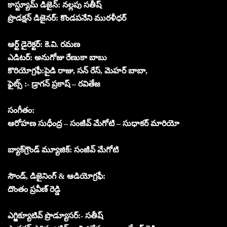
కాస్ట్యూమ్ డిజైన్: నల్లపు సతీష్
ప్రొడక్షన్ డిజైనర్: కొండపనేని మురళీధర్
ఆర్ట్ డైరెక్టర్: కె.వి. రమణ
ఎడిటర్: అనుగోజు రేణుకా బాబు
కొరియోగ్రఫీ:పైడి రాజు, సన్ రేస్, మెహర్ బాబా,
ఫైట్స్ :- డ్రాగన్ ప్రకాష్ – రవితేజ
సంగీతం:
ఆరోహణ సుధీంద్ర – సంజీవ్ మేగోటి – సుధాకర్ మారియో
బ్యాక్‌గ్రౌండ్ మ్యూజిక్: సంజీవ్ మేగోటి
సౌండ్, డిజైనింగ్ & ఆడియోగ్రఫీ:
దొంతం ప్రవీణ్ రెడ్డి
ఎగ్జిక్యూటివ్ ప్రొడ్యూసర్:- సతీష్