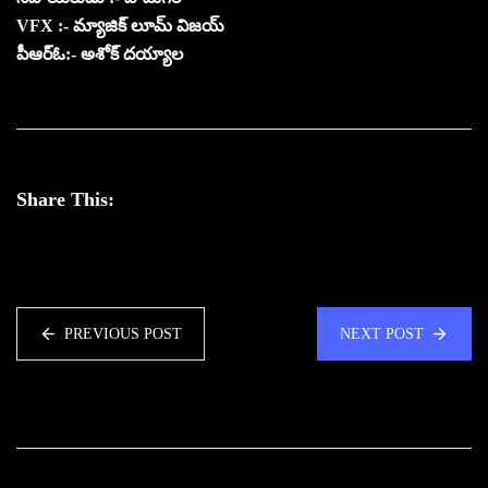
VFX :- మ్యాజిక్ లూమ్ విజయ్
పీఆర్ఓ:- అశోక్ దయ్యాల
Share This:
PREVIOUS POST
NEXT POST