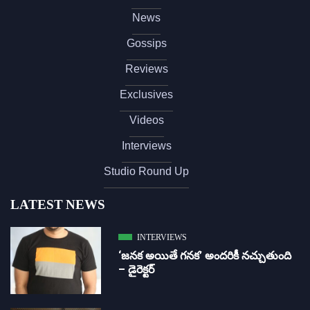
News
Gossips
Reviews
Exclusives
Videos
Interviews
Studio Round Up
LATEST NEWS
INTERVIEWS
‘జ‌న‌క అయితే గ‌న‌క‌’ అందరికీ నచ్చుతుంది
– డైరెక్ట‌ర్