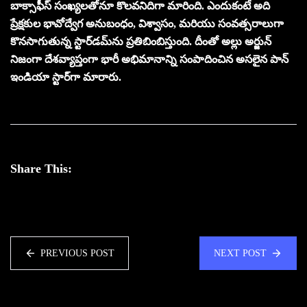
బాక్సాఫీస్ సంఖ్యలతోనూ కొలవనిదిగా మారింది. ఎందుకంటే అది
ప్రేక్షకుల భావోద్వేగ అనుబంధం, విశ్వాసం, మరియు సంవత్సరాలుగా
కొనసాగుతున్న స్టార్‌డమ్‌ను ప్రతిబింబిస్తుంది. దీంతో అల్లు అర్జున్
నిజంగా దేశవ్యాప్తంగా భారీ అభిమానాన్ని సంపాదించిన అసలైన పాన్
ఇండియా స్టార్‌గా మారారు.
Share This:
PREVIOUS POST
NEXT POST