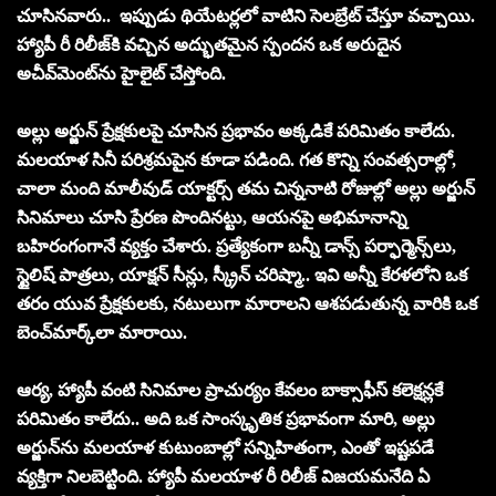
చూసినవారు.. ఇప్పుడు థియేటర్లలో వాటిని సెలబ్రేట్ చేస్తూ వచ్చాయి.
హ్యాపీ రీ రిలీజ్‌కి వచ్చిన అద్భుతమైన స్పందన ఒక అరుదైన
అచీవ్‌మెంట్‌ను హైలైట్ చేస్తోంది.
అల్లు అర్జున్ ప్రేక్ష‌కుల‌పై చూసిన ప్ర‌భావం అక్క‌డికే ప‌రిమితం కాలేదు.
మ‌ల‌యాళ సినీ ప‌రిశ్ర‌మ‌పైన కూడా ప‌డింది. గత కొన్ని సంవత్సరాల్లో,
చాలా మంది మాలీవుడ్ యాక్ట‌ర్స్‌ తమ చిన్ననాటి రోజుల్లో అల్లు అర్జున్
సినిమాలు చూసి ప్రేరణ పొందినట్టు, ఆయనపై అభిమానాన్ని
బహిరంగంగానే వ్యక్తం చేశారు. ప్రత్యేకంగా బ‌న్నీ డాన్స్ పర్ఫార్మెన్స్‌లు,
స్టైలిష్ పాత్రలు, యాక్షన్ సీన్లు, స్క్రీన్ చరిష్మా.. ఇవి అన్నీ కేరళలోని ఒక
తరం యువ ప్రేక్షకులకు, నటులుగా మారాలని ఆశపడుతున్న వారికి ఒక
బెంచ్‌మార్క్‌లా మారాయి.
ఆర్య, హ్యాపీ వంటి సినిమాల ప్రాచుర్యం కేవలం బాక్సాఫీస్ కలెక్షన్లకే
పరిమితం కాలేదు.. అది ఒక సాంస్కృతిక ప్రభావంగా మారి, అల్లు
అర్జున్‌ను మలయాళ కుటుంబాల్లో సన్నిహితంగా, ఎంతో ఇష్టపడే
వ్యక్తిగా నిలబెట్టింది. హ్యాపీ మలయాళ రీ రిలీజ్ విజయ‌మ‌నేది ఏ