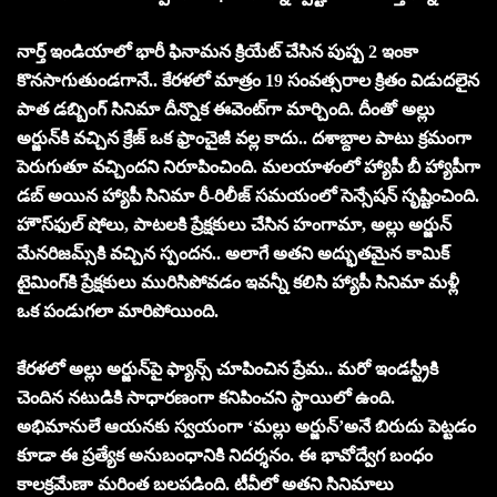
నార్త్ ఇండియాలో భారీ ఫినామన క్రియేట్ చేసిన పుష్ప 2 ఇంకా
కొన‌సాగుతుండ‌గానే.. కేర‌ళ‌లో మాత్రం 19 సంవ‌త్స‌రాల క్రితం విడుద‌లైన
పాత డ‌బ్బింగ్ సినిమా దీన్నొక ఈవెంట్‌గా మార్చింది. దీంతో అల్లు
అర్జున్‌కి వ‌చ్చిన క్రేజ్ ఒక ఫ్రాంచైజీ వ‌ల్ల కాదు.. ద‌శాబ్దాల పాటు క్ర‌మంగా
పెరుగుతూ వచ్చింద‌ని నిరూపించింది. మలయాళంలో హ్యాపీ బీ హ్యాపీగా
డబ్ అయిన హ్యాపీ సినిమా రీ-రిలీజ్ సమయంలో సెన్సేషన్ సృష్టించింది.
హౌస్‌ఫుల్ షోలు, పాటలకి ప్రేక్షకులు చేసిన‌ హంగామా, అల్లు అర్జున్
మేనరిజమ్స్‌కి వచ్చిన స్పందన.. అలాగే అతని అద్భుతమైన కామిక్
టైమింగ్‌కి ప్రేక్షకులు మురిసిపోవడం ఇవ‌న్నీ కలిసి హ్యాపీ సినిమా మళ్లీ
ఒక పండుగలా మారిపోయింది.
కేర‌ళ‌లో అల్లు అర్జున్‌పై ఫ్యాన్స్ చూపించిన ప్రేమ‌.. మ‌రో ఇండ‌స్ట్రీకి
చెందిన న‌టుడికి సాధార‌ణంగా క‌నిపించ‌ని స్థాయిలో ఉంది.
అభిమానులే ఆయ‌న‌కు స్వ‌యంగా ‘మ‌ల్లు అర్జున్‌’అనే బిరుదు పెట్టడం
కూడా ఈ ప్రత్యేక అనుబంధానికి నిదర్శనం. ఈ భావోద్వేగ బంధం
కాలక్రమేణా మరింత బలపడింది. టీవీలో అతని సినిమాలు