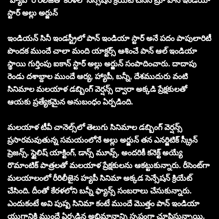
‘హ్యాపీ’ రీ రిలీజ్‌తో కేర‌ళ‌లో సెన్సేష‌న్ క్రియేట్ చేసిన ట్రూ పాన్ ఇండియా
స్టార్ అల్లు అర్జున్
ఇండియ‌న్ సినీ ఇండ‌స్ట్రీలో పాన్ ఇండియా స్టార్ అనే ప‌దం పాపులారిటీ
పొంద‌క ముందే చాలా మంది యాక్ట‌ర్స్ ఆశించే పాన్ ఆల్ ఇండియా
స్థాయి గుర్తింపు ఐకాన్ స్టార్ అల్లు అర్జున్ సంపాదించారు. దాదాపు
రెండు ద‌శాబ్దాల ముందే ఆర్య‌, హ్యాపీ, బ‌న్నీ, దేశ‌ముదురు వంటి
సినిమాల మ‌ల‌యాళ డ‌బ్బింగ్ వెర్ష‌న్స్ ద్వారా అక్క‌డి ప్రేక్ష‌కుల‌తో
ఆయ‌కు ప్ర‌త్యేక‌మైన అనుబంధం ఏర్ప‌డింది.
మ‌ల‌యాళ టీవీ చానెల్స్‌లో తెలుగు సినిమాల డ‌బ్బింగ్ వెర్ష‌న్స్
ప్ర‌సార‌మ‌వుతున్న స‌మ‌యంలోనే అల్లు అర్జున్ త‌న ఎన‌ర్జిటిక్ స్క్రీన్
ప్రెజ‌న్స్‌, స్టైలిష్ యాక్టింగ్, డాన్స్ మూవ్స్‌, అంద‌రికీ క‌నెక్ట్ అయ్యే
రొమాంటిక్ పాత్ర‌ల‌తో మ‌ల‌యాళ ప్రేక్ష‌కుల‌ను ఆక‌ట్టుకున్నారు. రీసెంట్‌గా
మ‌ల‌యాలంలో రీరిలీజైన హ్య‌పీ సినిమా అక్క‌డ సెన్సేష‌న్ క్రియేట్
చేసింది. దీంతో కేర‌ళ‌లోని బ‌న్నీ ఫ్యాన్స్ సంబ‌రాలు చేసుకున్నారు.
ఎందుకంటే అవి పుష్ప సినిమా కంటే ముందే మొత్తం పాన్ ఇండియా
యుగానికి ముందే ఏర్పడిన అభిమానాన్ని స్పష్టంగా చూపిస్తున్నాయి.