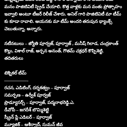
మనం పాజిటివిటీ స్ప్రెడ్ చేయాలి. కొత్త వాళ్లకు మన వంతు ప్రోత్సాహం
ఇవ్వాలి అంటూ టీజర్ రిలీజ్ చేశారు. అనిల్ గారి పాజిటివిటీ మా టీమ్
కు కూడా రావాలి. ఆయనకు మా టీమ్ అందరి తరుపున థ్యాంక్స్
చెబుతున్నా. అన్నారు.
నటీనటులు – జ్యోతి పూర్వజ్, పూర్వాజ్ , మనీష్ గిలాడ, చంద్రకాంత్
కొల్లు, విశాల్ రాజ్, అర్చన అనంత్, గౌతమ్ చక్రధర్ కొప్పిశెట్టి,
తదితరులు
టెక్నికల్ టీమ్
—————-
రచన, ఎడిటింగ్, దర్శకత్వం – పూర్వాజ్
సమర్పణ – ఉర్వీశ్ పూర్వజ్
ప్రొడ్యూసర్స్ – పూర్వాజ్, పద్మనాభరెడ్డి.ఎ.
డీవోపీ – జగదీశ్ బొమ్మిశెట్టి
స్క్రీన్ ప్లే ఎడిటర్ – పూర్వాజ్
మ్యూజిక్ – ఆశీర్వాద్, సుమన్ జీవ