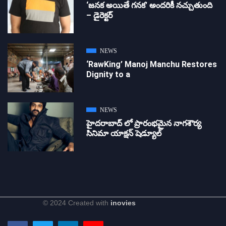
‘జ‌న‌క అయితే గ‌న‌క‌’ అందరికీ నచ్చుతుంది
– డైరెక్ట‌ర్
NEWS
‘RawKing’ Manoj Manchu Restores
Dignity to a
NEWS
హైదరాబాద్ లో ప్రారంభమైన నాగశౌర్య
సినిమా యాక్షన్ షెడ్యూల్
© 2024 Created with
inovies