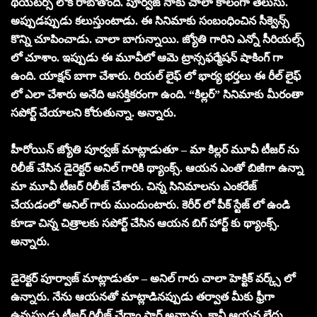
థియేటర్స్ లోకి రాబోతోంది. పూర్వజ్ నాకు చాలా కాలంగా తెలుసు.
అప్పుడప్పుడు కలుస్తుంటాడు. ఈ సినిమాకు సంబంధించిన సీక్వెన్స్
కొన్ని చూపించాడు. చాలా బాగున్నాయి. జ్యోతి గారిని ఎన్నో సీరియల్స్
లో చూశాం. ఇప్పుడు ఈ మూవీలో ఆమె ట్రాన్సఫర్మేషన్ షాకింగ్ గా
ఉంది. యాక్షన్ బాగా చేశారు. రియల్ లైఫ్ లో భార్య భర్తలు ఈ రీల్ లైఫ్
లో ఎలా చేశారు అనేది ఆసక్తికరంగా ఉంది. “కిల్లర్” సినిమాకు మీరంతా
సపోర్ట్ చేయాలని కోరుతున్నా. అన్నారు.
హీరోయిన్ జ్యోతి పూర్వజ్ మాట్లాడుతూ – మా కిల్లర్ మూవీ టీజర్ ను
రిలీజ్ చేసిన డైరెక్టర్ అనిల్ గారికి థ్యాంక్స్. ఆయన ఎంతో బిజీగా ఉన్నా
మా మూవీ టీజర్ రిలీజ్ చేశారు. చిన్న సినిమాలను ఎంకరేజ్
చేయడంలో అనిల్ గారు ముందుంటారు. కెరీర్ లో పీక్ స్టేజ్ లో ఉండి
కూడా చిన్న చిత్రాలకు సపోర్ట్ చేసిన ఆయన బిగ్ హార్ట్ కు థ్యాంక్స్.
అన్నారు.
డైరెక్టర్ పూర్వాజ్ మాట్లాడుతూ – అనిల్ గారు చాలా హెక్టిక్ వర్క్స్ లో
ఉన్నారు. నేను ఆయనతో మాట్లాడినప్పుడు తర్వాత మీకు ఫ్రీగా
ఉన్నప్పుడు టీజర్ రిలీజ్ చేద్దాం సార్ అన్నాను. కానీ ఆయన లేదు