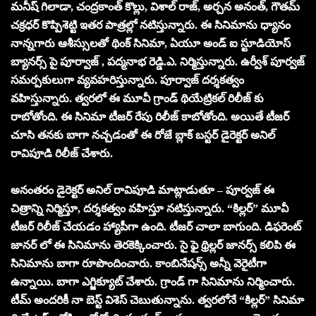
మనీష్ గిలాడా, చంద్రకాంత్ కొల్లు, విశాల్ రాజ్, అర్చన అనంత్, గౌతమ్
చక్రధర్ కొప్పిశెట్టి ఇతర పాత్రల్లో నటిస్తున్నారు. ఈ సినిమాను ధ్యానం
నాన్నగారు ఆశీస్సులతో థింక్ సినిమా, ఏయూ అండ్ ఐ స్టూడియోస్
బ్యానర్స్ పై పూర్వాజ్ , పద్మనాభ రెడ్డి.ఎ. నిర్మిస్తున్నారు. ఉర్వీశ్ పూర్వజ్
సమర్పకులుగా వ్యవహరిస్తున్నారు. పూర్వాజ్ దర్శకత్వం
వహిస్తున్నారు. త్వరలో ఈ మూవీ గ్రాండ్ థియేట్రికల్ రిలీజ్ కు
రాబోతోంది. ఈ సినిమా టీజర్ రేపు రిలీజ్ కాబోతోంది. అయితే టీజర్
చూసి తనకు బాగా నచ్చడంతో ఈ రోజే బ్లాక్ బస్టర్ డైరెక్టర్ అనిల్
రావిపూడి రిలీజ్ చేశారు.
అనంతరం డైరెక్టర్ అనిల్ రావిపూడి మాట్లాడుతూ – పూర్వజ్ ఈ
చిత్రాన్ని నిర్మిస్తూ, దర్శకత్వం వహిస్తూ నటిస్తున్నారు. “కిల్లర్” మూవీ
టీజర్ రిలీజ్ చేయడం హ్యాపీగా ఉంది. టీజర్ చాలా బాగుంది. డిఫరెంట్
జానర్ లో ఈ సినిమాను తెరకెక్కించారు. సై ఫై థ్రిల్లర్ జానర్స్ కలిపి ఈ
సినిమాను బాగా రూపొందించారు. కాంబినేషన్స్ అన్నీ వెరైటీగా
ఉన్నాయి. బాగా ఎగ్జిక్యూట్ చేశారు. గ్రాండ్ గా సినిమాను నిర్మించారు.
టీమ్ అందరికీ నా బెస్ట్ విశెస్ చెబుతున్నాను. త్వరలోనే “కిల్లర్” సినిమా