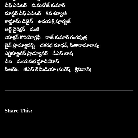
చీఫ్ ఎడిటర్ – బి.మనోజ్ కుమార్
మాస్టర్ చీఫ్ ఎడిటర్ – శివ శర్వాణి
కాస్టూమ్ డిజైన్ – ఉదయశ్రీ పూర్వజ్
ఆర్ట్ డైరెక్షన్ – మణి
యాక్షన్ కొరియోగ్రఫీ – రాజ్ కుమార్ గంగపుత్ర
లైన్ ప్రొడ్యూసర్స్ – దశరథ మాధవ్, సీతారామారావు
ఎగ్జిక్యూటివ్ ప్రొడ్యూసర్ – డీఎస్ బాష
డీఐ – మయసభ స్టూడియోస్
పీఆర్ఓ – జీఎస్ కే మీడియా (సురేష్ – శ్రీనివాస్)
Share This: