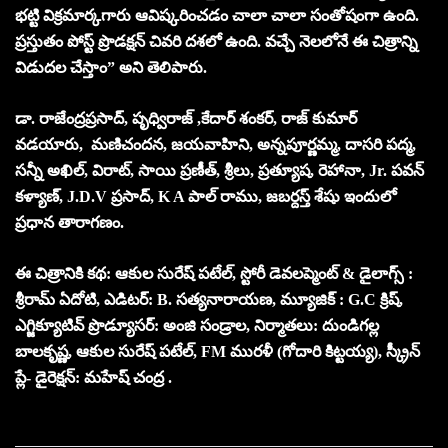
భట్టి విక్రమార్కగారు ఆవిష్కరించడం చాలా చాలా సంతోషంగా ఉంది.
ప్రస్తుతం పోస్ట్‌ ప్రొడక్షన్‌ చివరి దశలో ఉంది. వచ్చే నెలలోనే ఈ చిత్రాన్ని
విడుదల చేస్తాం” అని తెలిపారు.
డా. రాజేంద్రప్రసాద్, పృధ్విరాజ్ ,కేదార్ శంకర్, రాజ్ కుమార్
వడయారు, మణిచందన, జయవాహిని, అన్నపూర్ణమ్మ, దాసరి పద్మ,
సన్నీ అఖిల్, విరాట్, సాయి ప్రణీత్, శ్రీలు, ప్రత్యూష, రెహానా, Jr. పవన్
కళ్యాణ్, J.D.V ప్రసాద్, K A పాల్ రాము, జబర్దస్త్ శేషు ఇందులో
ప్రధాన తారాగణం.
ఈ చిత్రానికి కథ: ఆకుల సురేష్ పటేల్, స్టోరీ డెవలప్మెంట్ & డైలాగ్స్ :
శ్రీరామ్ ఏదోటి, ఎడిటర్: B. సత్యనారాయణ, మ్యూజిక్ : G.C క్రిష్,
ఎగ్జిక్యూటివ్ ప్రొడ్యూసర్: అంజి సండ్రాల, నిర్మాతలు: దుండిగల్ల
బాలకృష్ణ, ఆకుల సురేష్ పటేల్, FM మురళీ (గోదారి కిట్టయ్య), స్క్రీన్
ప్లే- డైరెక్షన్: మహేష్ చంద్ర .