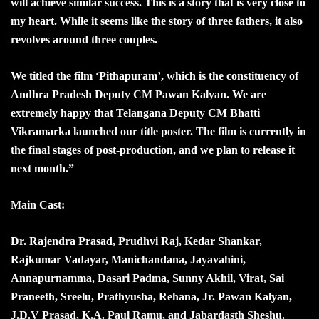
will achieve similar success. This is a story that is very close to
my heart. While it seems like the story of three fathers, it also
revolves around three couples.
We titled the film ‘Pithapuram’, which is the constituency of
Andhra Pradesh Deputy CM Pawan Kalyan. We are
extremely happy that Telangana Deputy CM Bhatti
Vikramarka launched our title poster. The film is currently in
the final stages of post-production, and we plan to release it
next month.”
Main Cast:
Dr. Rajendra Prasad, Prudhvi Raj, Kedar Shankar,
Rajkumar Vadayar, Manichandana, Jayavahini,
Annapurnamma, Dasari Padma, Sunny Akhil, Virat, Sai
Praneeth, Sreelu, Prathyusha, Rehana, Jr. Pawan Kalyan,
J.D.V Prasad, K.A. Paul Ramu, and Jabardasth Sheshu.