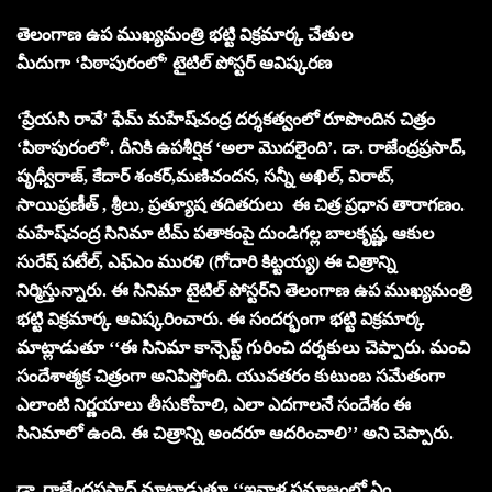
తెలంగాణ ఉప ముఖ్యమంత్రి భట్టి విక్రమార్క చేతుల
మీదుగా
‘పిఠాపురంలో’ టైటిల్‌ పోస్టర్‌ ఆవిష్కరణ
‘ప్రేయసి రావే’ ఫేమ్‌ మహేష్‌చంద్ర దర్శకత్వంలో రూపొందిన చిత్రం
‘పిఠాపురంలో’. దీనికి ఉపశీర్షిక ‘అలా మొదలైంది’. డా. రాజేంద్రప్రసాద్‌,
పృధ్వీరాజ్‌, కేదార్‌ శంకర్‌,మణిచందన, సన్నీ అఖిల్, విరాట్‌,
సాయిప్రణీత్ , శ్రీలు, ప్రత్యూష తదితరులు ఈ చిత్ర ప్రధాన తారాగణం.
మహేష్‌చంద్ర సినిమా టీమ్‌ పతాకంపై దుండిగల్ల బాలకృష్ణ, ఆకుల
సురేష్‌ పటేల్‌, ఎఫ్‌ఎం మురళి (గోదారి కిట్టయ్య) ఈ చిత్రాన్ని
నిర్మిస్తున్నారు. ఈ సినిమా టైటిల్‌ పోస్టర్‌ని తెలంగాణ ఉప ముఖ్యమంత్రి
భట్టి విక్రమార్క ఆవిష్కరించారు. ఈ సందర్భంగా భట్టి విక్రమార్క
మాట్లాడుతూ ‘‘ఈ సినిమా కాన్సెప్ట్‌ గురించి దర్శకులు చెప్పారు. మంచి
సందేశాత్మక చిత్రంగా అనిపిస్తోంది. యువతరం కుటుంబ సమేతంగా
ఎలాంటి నిర్ణయాలు తీసుకోవాలి, ఎలా ఎదగాలనే సందేశం ఈ
సినిమాలో ఉంది. ఈ చిత్రాన్ని అందరూ ఆదరించాలి’’ అని చెప్పారు.
డా. రాజేంద్రప్రసాద్‌ మాట్లాడుతూ ‘‘ఇవాళ సమాజంలో ఏం