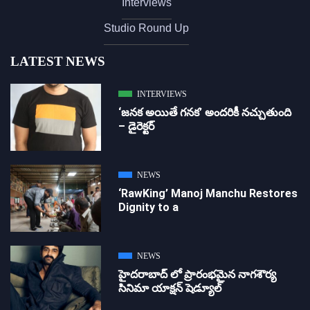
Interviews
Studio Round Up
LATEST NEWS
INTERVIEWS
‘జ‌న‌క అయితే గ‌న‌క‌’ అందరికీ నచ్చుతుంది
– డైరెక్ట‌ర్
NEWS
‘RawKing’ Manoj Manchu Restores
Dignity to a
NEWS
హైదరాబాద్ లో ప్రారంభమైన నాగశౌర్య
సినిమా యాక్షన్ షెడ్యూల్