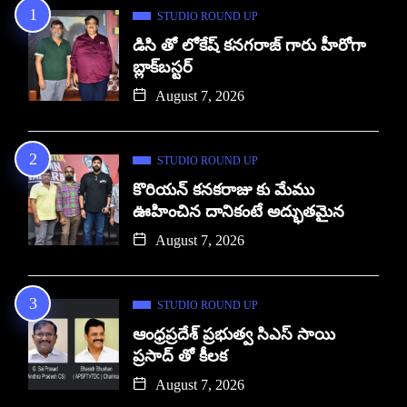
STUDIO ROUND UP
డిసి తో లోకేష్ కనగరాజ్ గారు హీరోగా
బ్లాక్‌బస్టర్
August 7, 2026
STUDIO ROUND UP
కొరియన్ కనకరాజు కు మేము
ఊహించిన దానికంటే అద్భుతమైన
August 7, 2026
STUDIO ROUND UP
ఆంధ్రప్రదేశ్ ప్రభుత్వ సిఎస్ సాయి
ప్రసాద్ తో కీలక
August 7, 2026