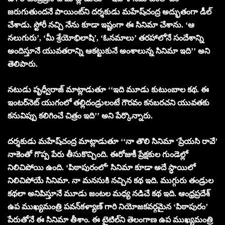
జరుగుతుందనే పాయింట్‌ని దర్శకుడు మహేష్‌చంద్ర అద్భుతంగా డీల్‌
చేశాడు. స్టోరీ నచ్చి నేను కూడా ఇష్టంగా ఈ సినిమా చేశాను. ‘ఆ
నలుగురు’, ‘మీ శ్రేయోభిలాషి’, ‘ఓనమాలు’ తరహాలోనే సందేశాన్ని
అందిస్తూనే యువతరాన్ని ఆకట్టుకునే అంశాలున్న సినిమా ఇది’’ అని
తెలిపారు.
నటుడు పృధ్వీరాజ్‌ మాట్లాడుతూ ‘‘ఇది మూడు కుటుంబాల కథ. ఈ
ఇంటర్‌నెట్‌ యుగంలో తల్లిదండ్రులంటే గౌరవం కనబరచని యువతకు
కనువిప్పు కలిగించే చిత్రం ఇది’’ అని పేర్కొన్నారు.
దర్శకుడు మహేష్‌చంద్ర మాట్లాడుతూ ‘‘నా తొలి సినిమా ‘ప్రేయసి రావే’
నాకెంతో గొప్ప పేరు తీసుకొచ్చింది. ఈరోజుకీ ప్రేక్షకుల గుండెల్లో
నిలిచిపోయి ఉంది. ‘పిఠాపురంలో’ సినిమా కూడా అదే స్ధాయిలో
నిలిచిపోయే సినిమా. నా మనసుకి నచ్చిన కథ ఇది. ముగ్గురు తండ్రుల
కథలా అనిపిస్తూనే మూడు జంటల మధ్య నడిచే కథ ఇది. ఆంధ్రప్రదేశ్‌
ఉప ముఖ్యమంత్రి పవన్‌కళ్యాణ్‌ గారి నియోజకవర్గమైన ‘పిఠాపురం’
పేరుతోనే ఈ సినిమా తీశాం. ఈ టైటిల్‌ని తెలంగాణ ఉప ముఖ్యమంత్రి