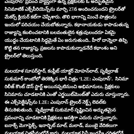
ఎంపురాన్’ ప్ర‌పంచ వ్యాప్తంగా ఉన్న‌ ప్రేక్ష‌కుల‌కు ఓ అద్భుత‌మైన
సినిమాటిక్ ఎక్స్‌పీరియెన్స్‌ను మార్చి 27న అందించ‌నుంద‌ని ట్రైల‌ర్‌తో
మేక‌ర్స్ క్లియ‌ర్ క‌ట్‌గా చెప్పేశారు. తొలి భాగాన్ని మించే పాత్ర‌ల‌ను
ఇందులో ప‌రిచ‌యం చేయ‌బోతున్నారు. క‌థానాయ‌కుడు కాపాడుతున్న
రాజ్యాన్ని క‌బ‌లించ‌టానికి బ‌ల‌వంతులైన శ‌త్రువులంద‌రూ ఏక‌మై
యుద్ధం చేయ‌టానికి సిద్ధ‌మైతే ఏం జ‌రుగుతుంది.. హీరో దాన్నెలా తిప్పి
కొట్టి త‌న రాజ్యాన్ని, ప్ర‌జ‌ల‌ను కాపాడుకున్నాడ‌నేదే క‌థాంశం అని
ట్రైల‌ర్‌లో తెలుస్తుంది.
మలయాళ సూపర్‌స్టార్‌, కంప్లీట్ యాక్ట‌ర్ మోహన్‌లాల్, పృథ్వీరాజ్
సుకుమార్ కాంబోలో తెర‌కెక్కిన భారీ చిత్రం ‘L2E: ఎంపురాన్’. సినిమా
రిలీజ్ కౌంట్ డౌన్ స్టార్ట్ అయినప్పటినుంచి అభిమానులు, ప్రేక్ష‌కులు
సినిమాను చూడటానికి ఎంతో ఎగ్జ‌యిట్‌మెంట్‌తో ఎదురు చూస్తున్నారు.
ఈ ఎక్స్‌పెక్టేష‌న్స్‌ను L2E: ఎంపురాన్ ట్రైల‌ర్ నెక్ట్స్ లెవ‌ల్‌కు
తీసుకెళుతుంది. పృథ్వీరాజ్ సుకుమార్ సృష్టించిన అద్భుత‌మైన
ప్ర‌పంచాన్ని చూడ‌టానికి ప్రేక్ష‌కులు ఆస‌క్తిగా ఎదురు చూస్తున్నారు.
ఐనాక్స్‌ మెగాప్లెక్స్, ఇనార్బిట్ మాల్‌, మ‌లాడ్‌, ముంబై వేదిక‌లుగా
మ‌ల‌యాళ చిత్ర‌సీమ‌లోనే కాదు, మలయాళ సినీ ఇండ‌స్ట్రీ చ‌రిత్ర‌లోనే