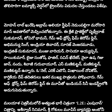
తొలిసారిగా ఐమ్యాక్స్ వెర్ష‌న్‌లో ట్రైల‌ర్‌ను విడుద‌ల చేస్తుండటం విశేషం.
మోహన్ లాల్ ఖురేషి-అబ్రామ్ అలియా స్టీఫెన్ నెడుంపల్లిగా మ‌రోసారి
మాస్ అవ‌తార్‌లో మెప్పించ‌బోతున్నారు. ఈ క్రేజీ ప్రాజెక్ట్‌లో పృథ్వీరాజ్
సుకుమారన్, టోవినో థామస్, గేమ్ ఆఫ్ థ్రోన్స్ ఫేమ్ జెరోమ్ ఫ్లిన్,
అభిమన్యు సింగ్, ఆండ్రియా తివాదర్, సూరజ్ వెంజరమూడు,
ఇంద్రజిత్ సుకుమారన్, మంజు వారియర్, సానియా అయ్యప్పన్,
సాయికుమార్, బైజు సంతోష్, ఫాజిల్, సచిన్ ఖేదేకర్, నైలా ఉష, గిజు
జాన్, నందు, శివాజీ గురువాయూర్, ఎస్ మణికుట్టన్, మణికుట్టన్,
మణికుట్టన్ ఉన్నారు. ఓ’నెల్, ఎరిక్ ఎబౌనీ, మిఖాయిల్ నోవికోవ్,
కార్తికేయ దేవ్ త‌దిత‌రులు ఇత‌ర‌ ముఖ్య పాత్రలను పోషించారు. గేమ్
ఆఫ్ థ్రోన్స్ ఫేమ్ జెరోమ్ ఫ్లిన్ ఈ మూవీతో ఇండియ‌న్ సినీ ఇండ‌స్ట్రీలోకి
అడుగుపెడుతున్నారు.
మ‌ల‌యాళ చిత్రసీమ‌లోనే అత్యంత భారీ చిత్రంగా ‘L2E: ఎంపురాన్‌’
చిత్రాన్ని ఆశీర్వాద్ సినిమాస్, శ్రీ గోకులం మూవీస్ బ్యానర్లపై ఆంటోనీ