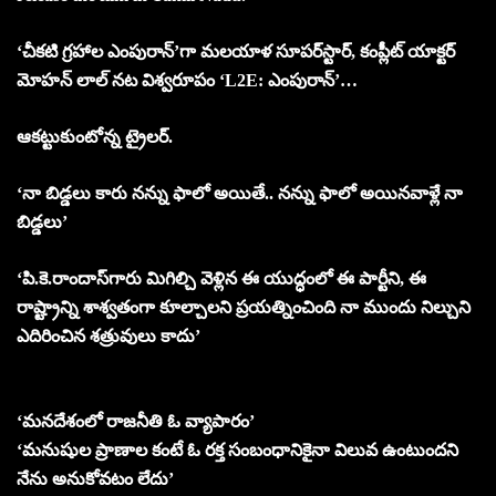
‘చీక‌టి గ్ర‌హాల ఎంపురాన్‌’గా మ‌ల‌యాళ సూప‌ర్‌స్టార్‌, కంప్లీట్ యాక్ట‌ర్
మోహ‌న్ లాల్ న‌ట విశ్వ‌రూపం ‘L2E: ఎంపురాన్’…
ఆక‌ట్టుకుంటోన్న ట్రైల‌ర్‌.
‘నా బిడ్డ‌లు కారు న‌న్ను ఫాలో అయితే.. న‌న్ను ఫాలో అయిన‌వాళ్లే నా
బిడ్డ‌లు’
‘పి.కె.రాందాస్‌గారు మిగిల్చి వెళ్లిన ఈ యుద్ధంలో ఈ పార్టీని, ఈ
రాష్ట్రాన్ని శాశ్వ‌తంగా కూల్చాల‌ని ప్ర‌య‌త్నించింది నా ముందు నిల్చుని
ఎదిరించిన శ‌త్రువులు కాదు’
‘మ‌న‌దేశంలో రాజ‌నీతి ఓ వ్యాపారం’
‘మ‌నుషుల ప్రాణాల కంటే ఓ ర‌క్త సంబంధానికైనా విలువ ఉంటుంద‌ని
నేను అనుకోవ‌టం లేదు’