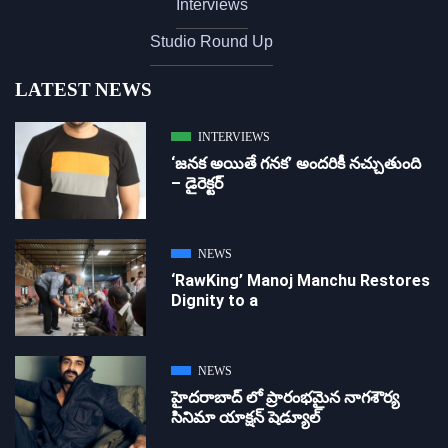
Interviews
Studio Round Up
LATEST NEWS
INTERVIEWS
‘జ‌న‌క అయితే గ‌న‌క‌’ అందరికీ నచ్చుతుంది
– డైరెక్ట‌ర్
NEWS
‘RawKing’ Manoj Manchu Restores
Dignity to a
NEWS
హైదరాబాద్ లో ప్రారంభమైన నాగశౌర్య
సినిమా యాక్షన్ షెడ్యూల్