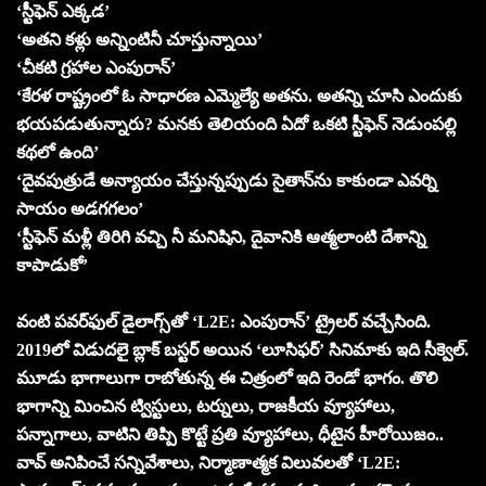
‘స్టీఫెన్ ఎక్క‌డ‌’
‘అత‌ని క‌ళ్లు అన్నింటినీ చూస్తున్నాయి’
‘చీక‌టి గ్ర‌హాల ఎంపురాన్‌’
‘కేర‌ళ రాష్ట్రంలో ఓ సాధార‌ణ ఎమ్మెల్యే అత‌ను. అత‌న్ని చూసి ఎందుకు
భ‌య‌ప‌డుతున్నారు? మ‌న‌కు తెలియంది ఏదో ఒక‌టి స్టీఫెన్ నెడుంప‌ల్లి
క‌థ‌లో ఉంది’
‘దైవ‌పుత్రుడే అన్యాయం చేస్తున్న‌ప్పుడు సైతాన్‌ను కాకుండా ఎవ‌ర్ని
సాయం అడ‌గ‌గ‌లం’
‘స్టీఫెన్ మ‌ళ్లీ తిరిగి వ‌చ్చి నీ మ‌నిషిని, దైవానికి ఆత్మ‌లాంటి దేశాన్ని
కాపాడుకో’
వంటి ప‌వ‌ర్‌ఫుల్ డైలాగ్స్‌తో ‘L2E: ఎంపురాన్’ ట్రైల‌ర్ వ‌చ్చేసింది.
2019లో విడుద‌లై బ్లాక్ బ‌స్ట‌ర్ అయిన ‘లూసిఫ‌ర్‌’ సినిమాకు ఇది సీక్వెల్‌.
మూడు భాగాలుగా రాబోతున్న ఈ చిత్రంలో ఇది రెండో భాగం. తొలి
భాగాన్ని మించిన ట్విస్టులు, ట‌ర్నులు, రాజకీయ వ్యూహాలు,
ప‌న్నాగాలు, వాటిని తిప్పి కొట్టే ప్ర‌తి వ్యూహాలు, ధీటైన హీరోయిజం..
వావ్ అనిపించే స‌న్నివేశాలు, నిర్మాణాత్మ‌క విలువ‌లతో ‘L2E: