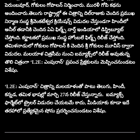
పెరుంబవూర్, గోకులం గోపాలన్ నిర్మించారు. ముర‌ళీ గోపి క‌థ‌ను
అందించారు.తెలుగు రాష్ట్రాల్లో ఈ చిత్రాన్ని దిల్‌రాజుకు చెందిన ప్ర‌ముఖ
నిర్మాణ సంస్థ శ్రీవెంక‌టేశ్వ‌ర క్రియేష‌న్స్ విడుద‌ల చేస్తుండ‌గా హిందీలో
అనీల్ త‌డానీకి చెందిన ఏఏ ఫిల్మ్స్ నార్త్ ఇండియాలో డిస్ట్రిబ్యూట్
చేస్తోంది. క‌ర్ణాట‌క‌లో ప్ర‌ముఖ సంస్థ హోంబ‌లే ఫిల్మ్స్ రిలీజ్ చేస్తోంది.
తమిళనాడులో గోకులం గోపాలన్ కి చెందిన శ్రీ గోకులం మూవీస్ ద్వారా
విడుదల. మ‌ల‌యాళ చిత్ర‌సీమ నుంచి ఐమ్యాక్స్‌లో రిలీజ్ అవుతున్న
తొలి చిత్రంగా ‘L2E: ఎంపురాన్‌’ ప్ర‌పంచ ప్రేక్ష‌కుల‌ను మెప్పించ‌నుండ‌టం
విశేషం.
‘L2E: ఎంపురాన్‌’ చిత్రాన్ని మ‌ల‌యాళంతో పాటు తెలుగు, హిందీ,
క‌న్న‌డ‌, త‌మిళ భాష‌ల్లో మార్చి 27న రిలీజ్ చేస్తున్నారు. ఐమ్యాక్స్
ఫార్మేట్‌లో ట్రైల‌ర్ విడుద‌ల చేయ‌ట‌మే కాదు, మీడియాకు కూడా ఇదే
త‌ర‌హాలో ప్ర‌త్యేక‌మైన షోను ప్ర‌ద‌ర్శించ‌నుండ‌టం విశేషం.