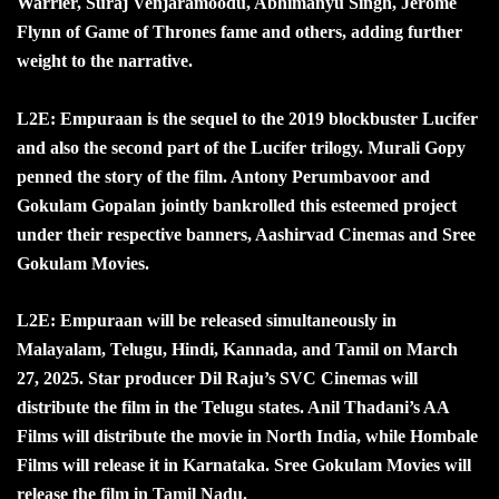
Warrier, Suraj Venjaramoodu, Abhimanyu Singh, Jerome
Flynn of Game of Thrones fame and others, adding further
weight to the narrative.
L2E: Empuraan is the sequel to the 2019 blockbuster Lucifer
and also the second part of the Lucifer trilogy. Murali Gopy
penned the story of the film. Antony Perumbavoor and
Gokulam Gopalan jointly bankrolled this esteemed project
under their respective banners, Aashirvad Cinemas and Sree
Gokulam Movies.
L2E: Empuraan will be released simultaneously in
Malayalam, Telugu, Hindi, Kannada, and Tamil on March
27, 2025. Star producer Dil Raju’s SVC Cinemas will
distribute the film in the Telugu states. Anil Thadani’s AA
Films will distribute the movie in North India, while Hombale
Films will release it in Karnataka. Sree Gokulam Movies will
release the film in Tamil Nadu.