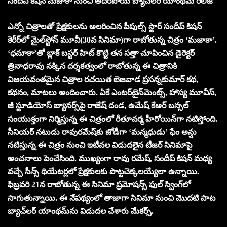
సందీప్ కిషన్ మజాకా నుంచి అదిరిపోయే బ్యాచ్‌లర్ యాంథమ్ రిలీజ్
ఎన్నో చిత్రాలతో ప్రేక్షకులను అలరించిన పీపుల్స్ స్టార్ సందీప్ కిషన్
కెరీర్‌లో మైల్‌స్టోన్ మూవీ(30వ సినిమా)గా రాబోతున్న చిత్రం ‘మజాకా’.
‘ధమాకా’తో బ్లాక్ బస్టర్ హిట్ కొట్టి తన సత్తా చూపించిన డైరెక్టర్
త్రినాధరావు నక్కిన దర్శకత్వంలో రాబోతున్న ఈ చిత్రానికి
విజయవంతమైన చిత్రాల రచయిత బెజవాడ ప్రసన్నకుమార్ కథ,
కథనం, మాటలు అందించారు. ఏకే ఎంటర్‌టైన్‌మెంట్స్, హాస్య మూవీస్,
జీ స్టూడియోస్ బ్యానర్స్‌పై రాజేష్ దండ, ఉమేష్ కేఆర్ బన్సల్
సంయుక్తంగా నిర్మిస్తున్న ఈ చిత్రంలో రీతూవర్మ హీరోయిన్‌గా నటిస్తోంది.
సీనియర్ నటుడు రావురమేష్‌కు జోడీగా ‘మన్మధుడు’ ఫేం అన్షు
నటిస్తున్న ఈ చిత్రం నుంచి ఇటీవల విడుదలైన టీజర్ సినిమాపై
అంచనాలు పెంచేసింది. ముఖ్యంగా రావు రమేష్, సందీప్ కిషన్ మధ్య
వచ్చే సీన్స్ థియేటర్లలో ప్రేక్షకులకు పొట్టచెక్కలయ్యేలా ఉన్నాయి.
ఫిబ్రవరి 21న రాబోతున్న ఈ సినిమా ప్రమోషన్స్ ఫుల్ స్వింగ్‌లో
సాగుతున్నాయి. ఈ నేపథ్యంలో తాజాగా సినిమా నుంచి మొదటి పాట
బ్యాచ్‌లర్ యాంథమ్‌ను విడుదల చేశారు మేకర్స్.