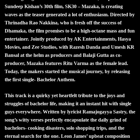
Sundeep Kishan’s 30th film, SK30 – Mazaka, is creating
waves as the teaser generated a lot of enthusiasm. Directed by
Thrinadha Rao Nakkina, who is fresh off the success of
Dhamaka, the film promises to be a high-octane mass and fun
entertainer. Jointly produced by AK Entertainments, Hasya
Movies, and Zee Studios, with Razesh Danda and Umesh KR
Bansal at the helm as producers and Balaji Gutta as co-
producer, Mazaka features Ritu Varma as the female lead.
Today, the makers started the musical journey, by releasing
the first single- Bachelor Anthem.
This track is a quirky yet heartfelt tribute to the joys and
struggles of bachelor life, making it an instant hit with single
guys everywhere. Written by lyricist Ramajogayya Sastry, the
song’s witty verses perfectly encapsulate the daily grind of
bachelors- cooking disasters, solo shopping trips, and the
eternal search for the one. Leon James’ upbeat composition