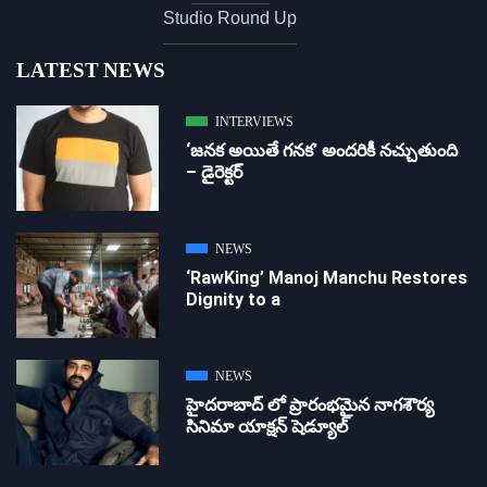
Studio Round Up
LATEST NEWS
INTERVIEWS
‘జ‌న‌క అయితే గ‌న‌క‌’ అందరికీ నచ్చుతుంది
– డైరెక్ట‌ర్
NEWS
‘RawKing’ Manoj Manchu Restores
Dignity to a
NEWS
హైదరాబాద్ లో ప్రారంభమైన నాగశౌర్య
సినిమా యాక్షన్ షెడ్యూల్