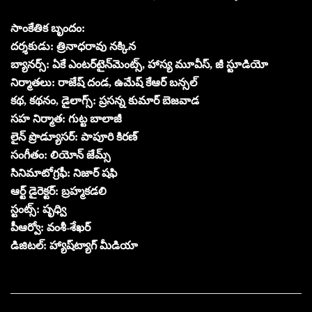
సాంకేతిక బృందం:
దర్శకుడు: త్రినాధరావు నక్కిన
బ్యానర్స్: ఏకే ఎంటర్‌టైన్‌మెంట్స్, హాస్య మూవీస్, జీ స్టూడియో
నిర్మాతలు: రాజేష్ దండ, ఉమేష్ కేఆర్ బన్సల్
కథ, కథనం, డైలాగ్స్: ప్రసన్న కుమార్ బెజవాడ
సహ నిర్మాత: గుట్ట బాలాజీ
లైన్ ప్రొడ్యూసర్: పాపూరి కిరణ్
సంగీతం: లియోన్ జేమ్స్
సినిమాటోగ్రఫీ: నిజార్ షఫి
ఆర్ట్ డైరెక్టర్: బ్రహ్మకడలి
స్టంట్స్: పృధ్వి
పీఆర్వో: వంశీ-శేఖర్
డిజిటల్: హ్యాష్‌ట్యాగ్ మీడియా