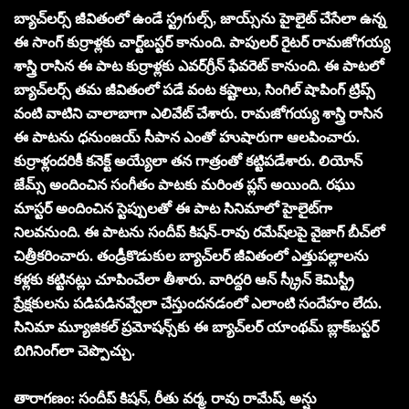
బ్యాచ్‌లర్స్ జీవితంలో ఉండే స్ట్రగుల్స్, జాయ్స్‌ను హైలైట్ చేసేలా ఉన్న
ఈ సాంగ్ కుర్రాళ్లకు చార్ట్‌బస్టర్ కానుంది. పాపులర్ రైటర్ రామజోగయ్య
శాస్త్రి రాసిన ఈ పాట కుర్రాళ్లకు ఎవర్‌గ్రీన్ ఫేవరెట్ కానుంది. ఈ పాటలో
బ్యాచ్‌లర్స్ తమ జీవితంలో పడే వంట కష్టాలు, సింగిల్‌ షాపింగ్ ట్రిప్స్
వంటి వాటిని చాలాబాగా ఎలివేట్ చేశారు. రామజోగయ్య శాస్త్రి రాసిన
ఈ పాటను ధనుంజయ్ సీపాన ఎంతో హుషారుగా ఆలపించారు.
కుర్రాళ్లందరికీ కనెక్ట్ అయ్యేలా తన గాత్రంతో కట్టిపడేశారు. లియోన్
జేమ్స్ అందించిన సంగీతం పాటకు మరింత ప్లస్ అయింది. రఘు
మాస్టర్ అందించిన స్టెప్పులతో ఈ పాట సినిమాలో హైలైట్‌గా
నిలవనుంది. ఈ పాటను సందీప్ కిషన్-రావు రమేష్‌లపై వైజాగ్ బీచ్‌లో
చిత్రీకరించారు. తండ్రీకొడుకుల బ్యాచ్‌లర్ జీవితంలో ఎత్తుపల్లాలను
కళ్లకు కట్టినట్లు చూపించేలా తీశారు. వారిద్దరి ఆన్ స్క్రీన్ కెమిస్ట్రీ
ప్రేక్షకులను పడిపడినవ్వేలా చేస్తుందనడంలో ఎలాంటి సందేహం లేదు.
సినిమా మ్యూజికల్ ప్రమోషన్స్‌కు ఈ బ్యాచ్‌లర్ యాంథమ్ బ్లాక్‌బస్టర్
బిగినింగ్‌లా చెప్పొచ్చు.
తారాగణం: సందీప్ కిషన్, రీతు వర్మ, రావు రామేష్, అన్షు