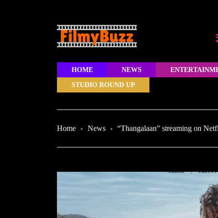
HOME
NEWS
ENTERTAINM
STUDIO ROUND UP
Home
News
“Thangalaan” streaming on Netf