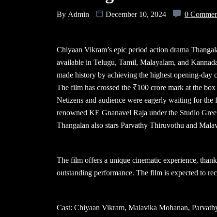
By
Admin
December 10, 2024
0 Commen
Chiyaan Vikram’s epic period action drama Thangala
available in Telugu, Tamil, Malayalam, and Kannada
made history by achieving the highest opening-day c
The film has crossed the ₹100 crore mark at the box 
Netizens and audience were eagerly waiting for the 
renowned KE Gnanavel Raja under the Studio Green 
Thangalan also stars Parvathy Thiruvothu and Mal
The film offers a unique cinematic experience, than
outstanding performance. The film is expected to re
Cast: Chiyaan Vikram, Malavika Mohanan, Parvathy 