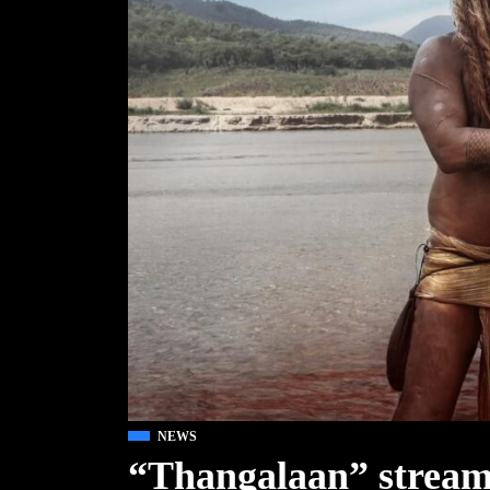
NEWS
“Thangalaan” streami