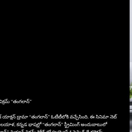
్ విక్రమ్ “తంగలాన్”
్ యాక్షన్ డ్రామా “తంగలాన్” ఓటీటీలోకి వచ్చేసింది. ఈ సినిమా నెట్
ిళ, మలయాళ, కన్నడ భాషల్లో “తంగలాన్” స్ట్రీమింగ్ అందుబాటులో