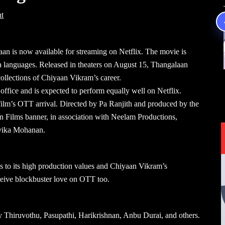
t
an is now available for streaming on Netflix. The movie is
 languages. Released in theaters on August 15, Thangalaan
ollections of Chiyaan Vikram’s career.
office and is expected to perform equally well on Netflix.
film’s OTT arrival. Directed by Pa Ranjith and produced by the
Films banner, in association with Neelam Productions,
avika Mohanan.
ks to its high production values and Chiyaan Vikram’s
ceive blockbuster love on OTT too.
Thiruvothu, Pasupathi, Harikrishnan, Anbu Durai, and others.