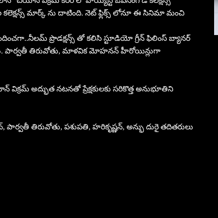
 చియాన్ విక్రమ్ కెరీర్ లో హయ్యెస్ట్ ఓపెనింగ్ డే కలెక్షన్స్
ెక్షన్స్ మార్క్ ను దాటింది. నెట్ ఫ్లిక్స్ లోనూ ఈ సినిమా మంచి
ంచగా..నీలమ్ ప్రొడక్షన్స్ తో కలిసి స్టూడియో గ్రీన్ ఫిలింస్ బ్యానర్
చారు. పార్వతీ తిరువోతు, మాళవిక మోహనన్ హీరోయిన్లుగా
్ విక్రమ్ అద్భుత నటనతో ప్రేక్షకులకు సరికొత్త అనుభూతిని
 పార్వతీ తిరువోతు, పశుపతి, హరికృష్ణన్, అన్భు దురై తదితరులు