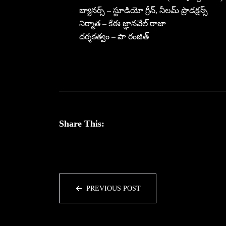
బ్యానర్స్ – స్టూడియో గ్రీన్, నీలమ్ ప్రొడక్షన్స్
నిర్మాత – కేఈ జ్ఞానవేల్ రాజా
దర్శకత్వం – పా రంజిత్
Share This:
PREVIOUS POST