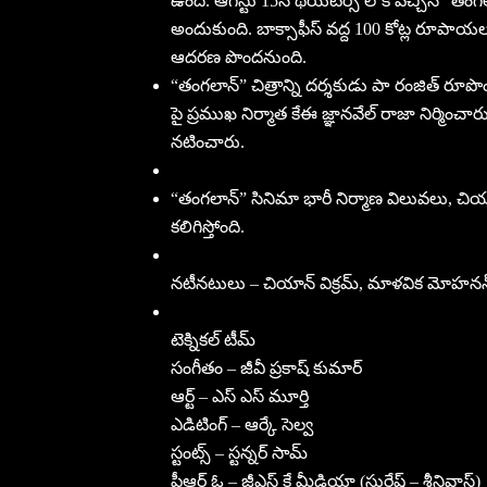
ఉంది. ఆగస్టు 15న థియేటర్స్ లోకి వచ్చిన “తంగలాన్”
అందుకుంది. బాక్సాఫీస్ వద్ద 100 కోట్ల రూపాయల కల
ఆదరణ పొందనుంది.
“తంగలాన్” చిత్రాన్ని దర్శకుడు పా రంజిత్ రూపొంది
పై ప్రముఖ నిర్మాత కేఈ జ్ఞానవేల్ రాజా నిర్మిం
నటించారు.
“తంగలాన్” సినిమా భారీ నిర్మాణ విలువలు, చియాన
కలిగిస్తోంది.
నటీనటులు – చియాన్ విక్రమ్, మాళవిక మోహనన్,
టెక్నికల్ టీమ్
సంగీతం – జీవీ ప్రకాష్ కుమార్
ఆర్ట్ – ఎస్ ఎస్ మూర్తి
ఎడిటింగ్ – ఆర్కే సెల్వ
స్టంట్స్ – స్టన్నర్ సామ్
పీఆర్ ఓ – జీఎస్ కే మీడియా (సురేష్ – శ్రీనివాస్)