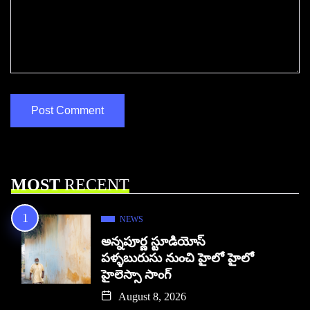
MOST
RECENT
NEWS
అన్నపూర్ణ స్టూడియోస్
పళ్ళబురుసు నుంచి హైలో హైలో
హైలెస్సా సాంగ్
August 8, 2026