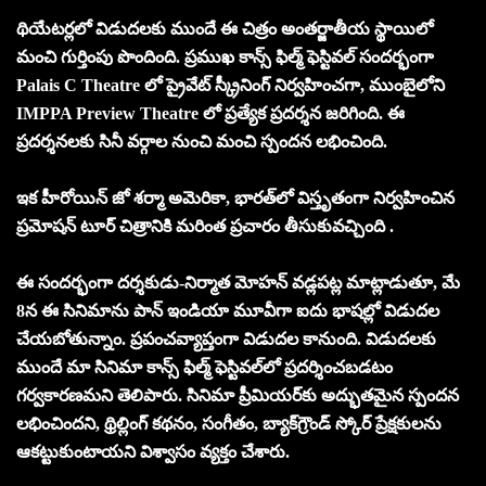
థియేటర్లలో విడుదలకు ముందే ఈ చిత్రం అంతర్జాతీయ స్థాయిలో
మంచి గుర్తింపు పొందింది. ప్రముఖ కాన్స్ ఫిల్మ్ ఫెస్టివల్ సందర్భంగా
Palais C Theatre లో ప్రైవేట్ స్క్రీనింగ్ నిర్వహించగా, ముంబైలోని
IMPPA Preview Theatre లో ప్రత్యేక ప్రదర్శన జరిగింది. ఈ
ప్రదర్శనలకు సినీ వర్గాల నుంచి మంచి స్పందన లభించింది.
ఇక హీరోయిన్ జో శర్మా అమెరికా, భారత్‌లో విస్తృతంగా నిర్వహించిన
ప్రమోషన్ టూర్ చిత్రానికి మరింత ప్రచారం తీసుకువచ్చింది .
ఈ సందర్భంగా దర్శకుడు-నిర్మాత మోహన్ వడ్లపట్ల మాట్లాడుతూ, మే
8న ఈ సినిమాను పాన్ ఇండియా మూవీగా ఐదు భాష‌ల్లో విడుద‌ల
చేయ‌బోతున్నాం. ప్ర‌పంచవ్యాప్తంగా విడుద‌ల కానుంది. విడుద‌ల‌కు
ముందే మా సినిమా కాన్స్ ఫిల్మ్ ఫెస్టివల్‌లో ప్రదర్శించబడటం
గర్వకారణమని తెలిపారు. సినిమా ప్రీమియర్‌కు అద్భుతమైన స్పందన
లభించిందని, థ్రిల్లింగ్ కథనం, సంగీతం, బ్యాక్‌గ్రౌండ్ స్కోర్ ప్రేక్షకులను
ఆకట్టుకుంటాయని విశ్వాసం వ్యక్తం చేశారు.