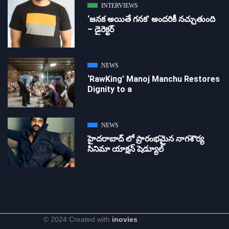
INTERVIEWS
‘జ‌న‌క అయితే గ‌న‌క‌’ అందరికీ నచ్చుతుంది
– డైరెక్ట‌ర్
NEWS
‘RawKing’ Manoj Manchu Restores
Dignity to a
NEWS
హైదరాబాద్ లో ప్రారంభమైన నాగశౌర్య
సినిమా యాక్షన్ షెడ్యూల్
© 2024 Created with
inovies