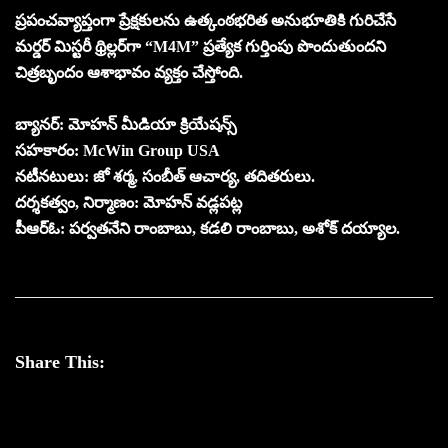
ప్రపంచవ్యాప్తంగా ప్రేక్షకులను ఉత్కంఠభరిత అనుభూతికి గురిచేసే
మర్డర్ మిస్టరీ థ్రిల్లర్‌గా “M4M” ప్రత్యేక గుర్తింపు పొందుతుందని
చిత్రబృందం ఆశాభావం వ్యక్తం చేస్తోంది.
బ్యానర్‌: మోహన్ మీడియా క్రియేషన్స్
సహకారం: McWin Group USA
న‌టీన‌టులు: జో శర్మ, సంబీత్ ఆచార్య, త‌దిత‌రులు.
ద‌ర్శ‌క‌త్వం, నిర్మాణం: మోహన్ వడ్లపట్ల
పీఆర్ఓ: ప‌ర్వ‌త‌నేని రాంబాబు, క‌డ‌లి రాంబాబు, అశోక్ ద‌య్యాల‌.
Share This: