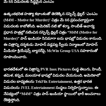
మే 8న విడుదలకు సిద్ధమైన ఎం4ఎం
ఉత్కంఠభరిత హత్యా కథాంశంతో తెరకెక్కిన సస్పెన్స్ థ్రిల్లర్ ‘ఎం4ఎం
(M4M – Motive for Murder)’ చిత్రం మే 8న ప్రపంచవ్యాప్తంగా
విడుదలకు కాబోతోంది. అమెరికన్ నటి జో శర్మా, సాంబీత్ ఆచార్య
ప్రధాన పాత్రల్లో నటించిన సస్పెన్స్ థ్రిల్లర్ చిత్రం “M4M (Motive for
Murder)” పాన్ ఇండియా సినిమాగా ఐదు భాష‌ల్లో విడుద‌ల కానుంది.
ఈ చిత్రాన్ని దర్శకుడు మోహన్ వడ్లపట్ల స్వీయ నిర్మాణంలో మోహన్
మీడియా క్రియేషన్స్ బ్యానర్‌పై, McWin Group USA సహకారంతో
రూపొందించారు.
భారతదేశంలో ఈ చిత్రాన్ని PVR Inox Pictures సంస్థ తెలుగు, హిందీ,
తమిళ, కన్నడ, మలయాళ భాషల్లో విడుదల చేయనుంది. అమెరికాలో
విడుదల బాధ్యతలను TekFlix Entertainment, ఉత్తర భారత
విడుదలను JVEL Entertainment సంస్థలు నిర్వహిస్తున్నాయి. ఈ
నేపథ్యంలో “M4M” చిత్రం పాన్-ఇండియా స్థాయిలో భారీ అంచనాలు
రేకెత్తిస్తోంది.