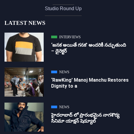
Studio Round Up
LATEST NEWS
INTERVIEWS
‘జ‌న‌క అయితే గ‌న‌క‌’ అందరికీ నచ్చుతుంది
– డైరెక్ట‌ర్
NEWS
‘RawKing’ Manoj Manchu Restores
Dignity to a
NEWS
హైదరాబాద్ లో ప్రారంభమైన నాగశౌర్య
సినిమా యాక్షన్ షెడ్యూల్