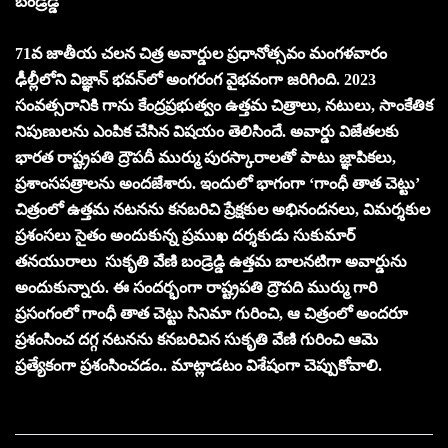
బండ్రెడ్డి
71వ జాతీయ చలన చిత్ర అవార్డుల ప్రధానోత్సవం మంగళవారం
ఢీల్లీలోని విజ్ఞాన్‌ భవన్‌లో అంగరంగ వైభవంగా జరిగింది. 2023
సంవత్సరానికి గాను కేంద్రప్రభుత్వం ఉత్తమ చిత్రాలు, నటులు, సాంకేతిక
నిపుణులను ఎంపిక చేసిన విషయం తెలిసిందే. అవార్డు విజేతలకు
భారత రాష్ట్రపతి ద్రౌపదీ ముర్ము పురస్కారాలతో పాటు జ్ఞాపికలు,
ప్రశాంసపత్రాలను అందజేశారు. ఇందులో భాగంగా ‘గాంధీ తాత చెట్టు’
చిత్రంలో ఉత్తమ నటనను కనబరిచి ప్రేక్షకుల అభినందనలు, విమర్శకుల
ప్రశంసలు సైతం అందుకున్న ప్రముఖ దర్శకుడు సుకుమార్‌
తనయురాలు సుకృతి వేణి బండ్రెడ్డి ఉత్తమ బాలనటిగా అవార్డును
అందుకున్నారు. ఈ సందర్భంగా రాష్ట్రపతి ద్రౌపది ముర్ము గారి
ప్రసంగంలో గాంధీ తాత చెట్టు సినిమా గురించి, ఆ చిత్రంలో అందరూ
ప్రశంసించ దగ్గ నటనను కనబరిచిన సుకృతి వేణి గురించి ఆమె
ప్రత్యేకంగా ప్రశంసించడం.. మాట్లాడటం విశేషంగా చెప్పుకోవాలి.