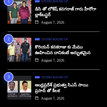
STUDIO ROUND UP
డిసి తో లోకేష్ కనగరాజ్ గారు హీరోగా
బ్లాక్‌బస్టర్
August 7, 2026
STUDIO ROUND UP
కొరియన్ కనకరాజు కు మేము
ఊహించిన దానికంటే అద్భుతమైన
August 7, 2026
STUDIO ROUND UP
ఆంధ్రప్రదేశ్ ప్రభుత్వ సిఎస్ సాయి
ప్రసాద్ తో కీలక
August 7, 2026