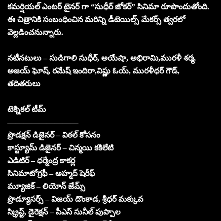
కమర్షియల్ ఎంటర్ టైనర్ గా “సుధీర్ జోకర్” సినిమా రూపొందుతోంది.
ఈ చిత్రానికి సంబంధించిన మరిన్ని డీటెయిల్స్ మేకర్స్ త్వరలో
వెల్లడించనున్నారు.
నటీనటులు – సుడిగాలి సుధీర్, అయేషా, అభిరామి,మురళీ శర్మ,
అజయ్ ఘోష్, రమేష్ ఇందిరా,విష్ణు ఓయ్, మురళీధర్ గౌడ్,
తదితరులు
టెక్నికల్ టీమ్
—————————
ప్రొడక్షన్ డిజైనర్ – విఠల్ కోసనం
కాస్ట్యూమ్ డిజైనర్ – చిన్మయి కకిలేటి
ఎడిటిర్ – ధర్మేంద్ర కాకర్ల
సినిమాటోగ్రఫీ – అహ్మద్ షెరీఫ్
మ్యూజిక్ – లియోన్ జేమ్స్
ప్రొడ్యూసర్స్ – విజయ్ డొంకాడ, శ్రీధర్ మక్కువ
స్క్రిప్ట్, డైరెక్షన్ – పీఎస్ సునీల్ పుప్పాల