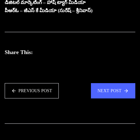
డిజిటల్ మార్కెటింగ్ – హాష్ ట్యాగ్ మీడియా
పీఆర్ఓ – జీఎస్ కే మీడియా (సురేష్ – శ్రీనివాస్)
Share This:
PREVIOUS POST
NEXT POST