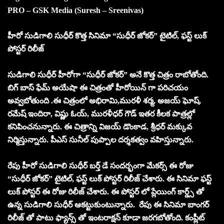
PRO – GSK Media (Suresh – Sreenivas)
హీరో సుడిగాలి సుధీర్ కొత్త సినిమా “సుధీర్ జోకర్” టైటిల్, ఫస్ట్ లుక్
పోస్టర్ రిలీజ్
సుడిగాలి సుధీర్ హీరోగా “సుధీర్ జోకర్” అనే కొత్త చిత్రం రాబోతోంది.
బిగ్ బాస్ ఫేమ్ అయేషా ఈ చిత్రంతో హీరోయిన్ గా పరిచయం
అవ్వబోతుంది .ఈ చిత్రంలో అభిరామి,మురళీ శర్మ, అజయ్ ఘోష్,
రమేష్ ఇందిరా, విష్ణు ఓయ్, మురళీధర్ గౌడ్ ఇతర కీలక పాత్రల్లో
కనిపించనున్నారు. ఈ చిత్రాన్ని విజయ్ డొంకాడ, శ్రీధర్ మక్కువ
నిర్మిస్తున్నారు. పీఎస్ సునీల్ పుప్పాల దర్శకత్వం వహిస్తున్నారు.
రేపు హీరో సుడిగాలి సుధీర్ బర్త్ డే సందర్భంగా మేకర్స్ ఈ రోజు
“సుధీర్ జోకర్” టైటిల్, ఫస్ట్ లుక్ పోస్టర్ రిలీజ్ చేశారు. ఈ సినిమా ఫస్ట్
లుక్ పోస్టర్ ఈ రోజు రిలీజ్ చేశారు. ఈ పోస్టర్ లో ప్లేయింగ్ కార్డ్స్ తో
ఉన్న సుడిగాలి సుధీర్ ఆకట్టుకుంటున్నారు. రేపు ఈ సినిమా బాంగర్
రిలీజ్ తో పాటు ఫ్యాన్స్ తో ఇంటరాక్షన్ కూడా జరగబోతోంది. కంప్లీట్