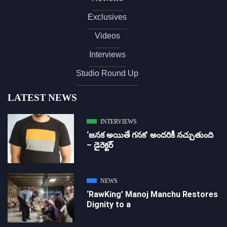
Exclusives
Videos
Interviews
Studio Round Up
LATEST NEWS
INTERVIEWS
‘జ‌న‌క అయితే గ‌న‌క‌’ అందరికీ నచ్చుతుంది
– డైరెక్ట‌ర్
NEWS
‘RawKing’ Manoj Manchu Restores
Dignity to a