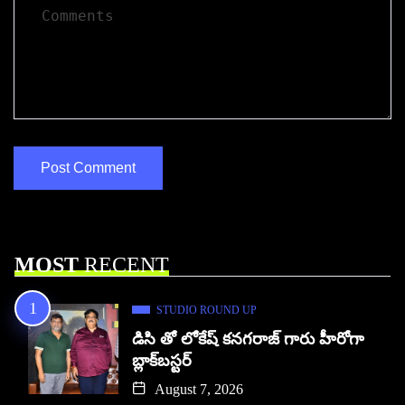
MOST
RECENT
STUDIO ROUND UP
డిసి తో లోకేష్ కనగరాజ్ గారు హీరోగా
బ్లాక్‌బస్టర్
August 7, 2026