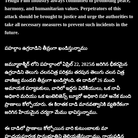
Telugu Film Industry always committed to promoting peace,
harmony, and humanitarian values. Perpetrators of this
attack should be brought to justice and urge the authorities to
take all necessary measures to prevent such incidents in the
future.
పహల్గాం ఉగ్రదాడిని తీవ్రంగా ఖండిస్తున్నాము
జమ్మూకాశ్మీర్ లోని పహల్గాంలో ఏప్రిల్ 22, 2025న జరిగిన భీకరమైన
ఉగ్రదాడిని తెలుగు చలనచిత్ర పరిశ్రమ తరపున తెలుగు చలన చిత్ర
వాణిజ్య మండలి తీవ్రంగా ఖండిస్తోంది. ఈ దాడిలో 26 మంది
అమాయక పర్యాటకులు, వారిలో ఇద్దరు విదేశీయులు, ఒక నావీ
అధికారి మరియు ఒక ఇంటెలిజెన్స్ బ్యూరో అధికారి సహా అనేక మంది
ప్రాణాలు కోల్పోయారు. ఈ కిరాతక దాడి మానవత్వానికి వ్యతిరేకంగా
జరిగిన హేయమైన చర్యగా మేము భావిస్తున్నాము.
ఈ దాడిలో ప్రాణాలు కోల్పోయిన వారి కుటుంబాలకు మా
హృదయపూర్వక సానుభూతిని తెలియజేస్తున్నాము. గాయపడిన