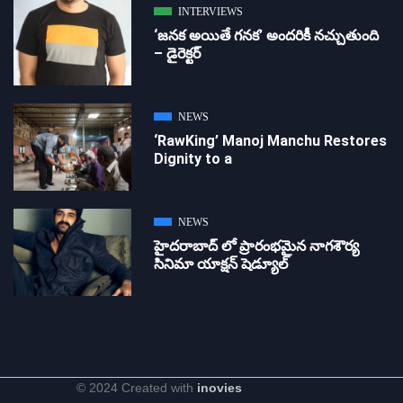
INTERVIEWS
‘జ‌న‌క అయితే గ‌న‌క‌’ అందరికీ నచ్చుతుంది
– డైరెక్ట‌ర్
NEWS
‘RawKing’ Manoj Manchu Restores
Dignity to a
NEWS
హైదరాబాద్ లో ప్రారంభమైన నాగశౌర్య
సినిమా యాక్షన్ షెడ్యూల్
© 2024 Created with
inovies