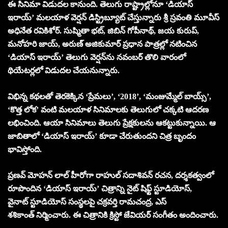
ఈ సినిమా విడుదల కానుంది. తెలుగు రాష్ట్రాల్లోనూ ‘డియాస్
ఇరాయ్’ మలయాళ వెర్షన్ డిస్ట్రిబ్యూట్ చేస్తున్నారు శ్రీ స్రవంతి మూవీస్
అధినేత రవికిశోర్. సుష్మితా భట్, జిబిన్ గోపీనాథ్, జయ కురుప్,
మనోహరి జాయ్, అరుణ్ అజికుమార్ ప్రధాన పాత్రల్లో నటించిన
‘డియాస్ ఇరాయ్’ తెలుగు వెర్షన్‌ను నవంబర్‌ తొలి వారంలో
థియేటర్లలో విడుదల చేయనున్నారు.
విభిన్న కథలతో తెరకెక్కిన ‘ప్రేమలు’, ‘2018’, ‘మంజుమ్మేల్ బాయ్స్’,
‘కొత్త లోక’ వంటి మలయాళ సినిమాలకు తెలుగులో చక్కటి ఆదరణ
లభించింది. ఆయా సినిమాలు తెలుగు ప్రేక్షకులను ఆకట్టుకున్నాయి. ఆ
జాబితాలో ‘డియాస్ ఇరాయ్’ కూడా చేరుతుందని చిత్ర బృందం
భావిస్తోంది.
ప్రణవ్ మోహన్ లాల్ హీరోగా రాహుల్ సదాశివన్ రచన, దర్శకత్వంలో
రూపొందిన ‘డియాస్ ఇరాయ్’ చిత్రాన్ని నైట్ షిఫ్ట్ స్టూడియోస్,
వైనాట్ స్టూడియోస్ సంస్థలపై చక్రవర్తి రామచంద్ర, ఎస్
శశికాంత్ నిర్మించారు. ఈ చిత్రానికి క్రిస్టో జేవియర్ సంగీతం అందించారు.