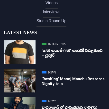
Videos
Interviews
Studio Round Up
LATEST NEWS
INTERVIEWS
‘జ‌న‌క అయితే గ‌న‌క‌’ అందరికీ నచ్చుతుంది
– డైరెక్ట‌ర్
NEWS
‘RawKing’ Manoj Manchu Restores
Dignity to a
NEWS
హైదరాబాద్ లో ప్రారంభమైన నాగశౌర్య