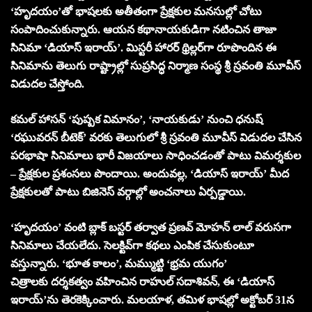
‘హృదయం’తో భాషలకు అతీతంగా ప్రేక్షకుల మనసుల్లో చోటు
సంపాదించుకున్నారు. ఆయన కథానాయకుడిగా నటించిన తాజా
సినిమా ‘డియాస్ ఇరాయ్’. మిస్టరీ హారర్ థ్రిల్లర్‌గా రూపొందిన ఈ
సినిమాను తెలుగు రాష్ట్రాల్లో సుప్రసిద్ధ నిర్మాణ సంస్థ శ్రీ స్రవంతి మూవీస్
విడుదల చేస్తోంది.
కమల్ హాసన్ ‘పుష్పక విమానం’, ‘నాయకుడు’ నుంచి ధనుష్
‘రఘువరన్ బీటెక్’ వరకు తెలుగులో శ్రీ స్రవంతి మూవీస్ విడుదల చేసిన
పరభాషా సినిమాలు భారీ విజయాలు సాధించడంతో పాటు విమర్శకుల
– ప్రేక్షకుల ప్రశంసలు పొందాయి. అందువల్ల, ‘డియాస్ ఇరాయ్’ మీద
ప్రేక్షకులతో పాటు బిజినెస్ వర్గాల్లో అంచనాలు ఏర్పడ్డాయి.
‘హృదయం’ వంటి బ్లాక్ బస్టర్ తర్వాత ప్రణవ్ మోహన్ లాల్ వరుసగా
సినిమాలు చేయలేదు. సెలక్టివ్‌గా కథలు ఎంపిక చేసుకుంటూ
వస్తున్నారు. ‘భూత కాలం’, మమ్ముట్టి ‘భ్రమ యుగం’
చిత్రాలకు దర్శకత్వం వహించిన రాహుల్ సదాశివన్, ఈ ‘డియాస్
ఇరాయ్’ను తెరకెక్కించారు. మలయాళ, తమిళ భాషల్లో అక్టోబర్ 31న