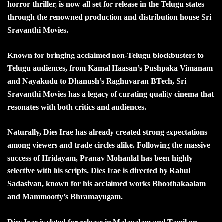
horror thriller, is now all set for release in the Telugu states
through the renowned production and distribution house Sri
Sravanthi Movies.
Known for bringing acclaimed non-Telugu blockbusters to
Telugu audiences, from Kamal Haasan’s Pushpaka Vimanam
and Nayakudu to Dhanush’s Raghuvaran BTech, Sri
Sravanthi Movies has a legacy of curating quality cinema that
resonates with both critics and audiences.
Naturally, Dies Irae has already created strong expectations
among viewers and trade circles alike. Following the massive
success of Hridayam, Pranav Mohanlal has been highly
selective with his scripts. Dies Irae is directed by Rahul
Sadasivan, known for his acclaimed works Bhoothakaalam
and Mammootty’s Bhramayugam.
Dies Irae is slated for release in Malayalam and Tamil on