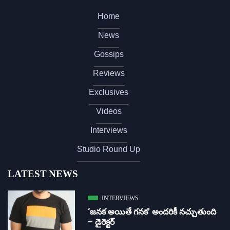
Home
News
Gossips
Reviews
Exclusives
Videos
Interviews
Studio Round Up
LATEST NEWS
INTERVIEWS
‘జ‌న‌క అయితే గ‌న‌క‌’ అందరికీ నచ్చుతుంది
– డైరెక్ట‌ర్