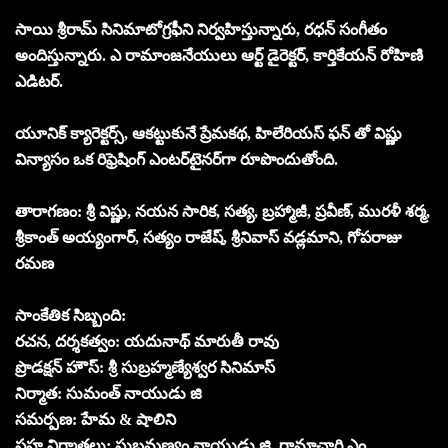
సాయి శ్రీరామ్ సినిమాటోగ్రఫీని నిర్వహిస్తున్నారు, రధన్ సంగీతం
అందిస్తున్నారు. ఎ రామాంజనేయులు ఆర్ట్ డైరెక్టర్, కార్తికేయన్ రోహిణి
ఎడిటర్.
యూనిక్ క్యారెక్టర్స్, ఆకట్టుకునే ప్రేమకథ, హిలేరియస్ ఫన్ తో విష్ణు
విన్యాసం ఒక రిఫ్రెషింగ్ ఎంటర్‌టైనర్‌గా రూపొందుతోంది.
తారాగణం: శ్రీ విష్ణు, నయన సారిక, సత్య, బ్రహ్మాజీ, ప్రవీణ్, మురళీ శర్మ,
శ్రీకాంత్ అయ్యంగార్, సత్యం రాజేష్, శ్రీనివాస్ వడ్లమాని, గోపరాజు
రమణ
సాంకేతిక సిబ్బంది:
రచన, దర్శకత్వం: యదునాథ్ మారుతీ రావు
ప్రొడక్షన్ హౌస్: శ్రీ సుబ్రహ్మణ్యేశ్వర సినిమాస్
నిర్మాత: సుమంత్ నాయుడు జి
సమర్పణ: హేమ & షాలిని
సహ నిర్మాతలు: సుబ్రమణ్యం నాయుడు జి, రామాచారి ఎం