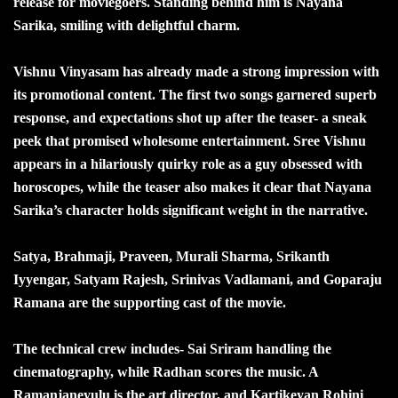
release for moviegoers. Standing behind him is Nayana
Sarika, smiling with delightful charm.
Vishnu Vinyasam has already made a strong impression with
its promotional content. The first two songs garnered superb
response, and expectations shot up after the teaser- a sneak
peek that promised wholesome entertainment. Sree Vishnu
appears in a hilariously quirky role as a guy obsessed with
horoscopes, while the teaser also makes it clear that Nayana
Sarika’s character holds significant weight in the narrative.
Satya, Brahmaji, Praveen, Murali Sharma, Srikanth
Iyyengar, Satyam Rajesh, Srinivas Vadlamani, and Goparaju
Ramana are the supporting cast of the movie.
The technical crew includes- Sai Sriram handling the
cinematography, while Radhan scores the music. A
Ramanjaneyulu is the art director, and Kartikeyan Rohini