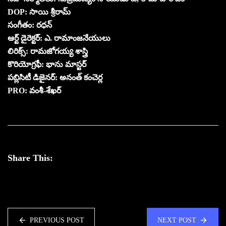
DOP: సాయి శ్రీరామ్
సంగీతం: రధన్
ఆర్ట్ డైరెక్టర్: ఎ. రామాంజనేయులు
లిరిక్స్: రామజోగయ్య శాస్త్రి
కొరియోగ్రఫీ: భాను మాస్టర్
పబ్లిసిటీ డిజైనర్: అనంత్ కంచెర్ల
PRO: వంశీ-శేఖర్
Share This:
PREVIOUS POST
NEXT POST