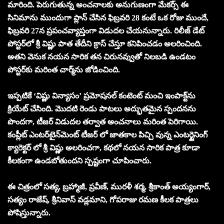
మారింది. పెరుగుతున్న అంచనాలకు అనుగుణంగా మేకర్స్ ఈ
సినిమాను ముందుగా ప్లాన్ చేసిన ఫిబ్రవరి 28 కంటే ఒక రోజు ముందే,
ఫిబ్రవరి 27న ప్రపంచవ్యాప్తంగా విడుదల చేయనున్నారు. రిలీజ్ డేట్
పోస్టర్‌లో శ్రీ విష్ణు పాత తేదీని క్రాస్ చేస్తూ కనిపించడం అలరించింది.
అతని వెనుక నయన సారిక తన చిరునవ్వుతో నిలబడి ఉండటం
పోస్టర్‌కు మరింత చార్మ్‌ను జోడించింది.
ఇప్పటికే ‘విష్ణు విన్యాసం’ ప్రమోషనల్ కంటెంట్ మంచి ఇంపాక్ట్‌ను
క్రియేట్ చేసింది. మొదటి రెండు పాటలు అద్భుతమైన స్పందనను
పొందగా, టీజర్ విడుదల తర్వాత అంచనాలు మరింత పెరిగాయి.
కంప్లీట్ ఎంటర్‌టైన్‌మెంట్‌ టీజర్ లో జాతకాల పిచ్చి వున్న ఎంటర్టైనింగ్
క్యారెక్టర్ లో శ్రీ విష్ణు అలరించగా, కథలో నయన సారిక పాత్ర కూడా
కీలకంగా ఉండబోతుందని స్పష్టంగా చూపించారు.
ఈ చిత్రంలో సత్య, బ్రహ్మాజీ, ప్రవీణ్, మురళీ శర్మ, శ్రీకాంత్ అయ్యంగార్,
సత్యం రాజేష్, శ్రీనివాస్ వడ్లమాని, గోపరాజు రమణ కీలక పాత్రలు
పోషిస్తున్నారు.