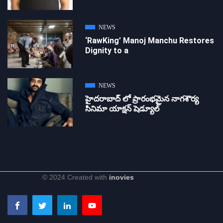
NEWS
‘RawKing’ Manoj Manchu Restores
Dignity to a
NEWS
హైదరాబాద్ లో ప్రారంభమైన నాగశౌర్య
సినిమా యాక్షన్ షెడ్యూల్
© 2024 Created with
inovies