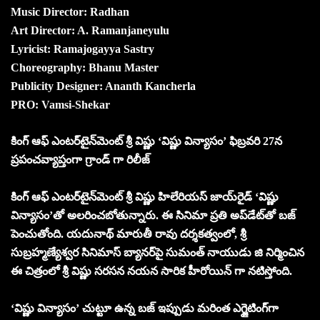
Music Director: Radhan
Art Director: A. Ramanjaneyulu
Lyricist: Ramajogayya Sastry
Choreography: Bhanu Master
Publicity Designer: Ananth Kancherla
PRO: Vamsi-Shekar
కింగ్ ఆఫ్ ఎంటర్‌టైన్‌మెంట్ శ్రీ విష్ణు ‘విష్ణు విన్యాసం’ ఫిబ్రవరి 27న
ప్రపంచవ్యాప్తంగా గ్రాండ్ గా రిలీజ్
కింగ్ ఆఫ్ ఎంటర్‌టైన్‌మెంట్ శ్రీ విష్ణు హిలేరియస్ జాయ్‌రైడ్‌ ‘విష్ణు
విన్యాసం’తో అలరించబోతున్నారు. ఈ సినిమా ప్రతి అప్‌డేట్‌తో బజ్
పెంచుతోంది. యదునాథ్ మారుతీ రావు దర్శకత్వంలో, శ్రీ
సుబ్రహ్మణ్యేశ్వర సినిమాస్ బ్యానర్‌పై సుమంత్ నాయుడు జి నిర్మించిన
ఈ చిత్రంలో శ్రీ విష్ణు సరసన నయన సారిక హీరోయిన్ గా నటిస్తోంది.
‘విష్ణు విన్యాసం’ చుట్టూ ఉన్న బజ్ ఇప్పుడు మరింత ఎగ్జైటింగ్‌గా