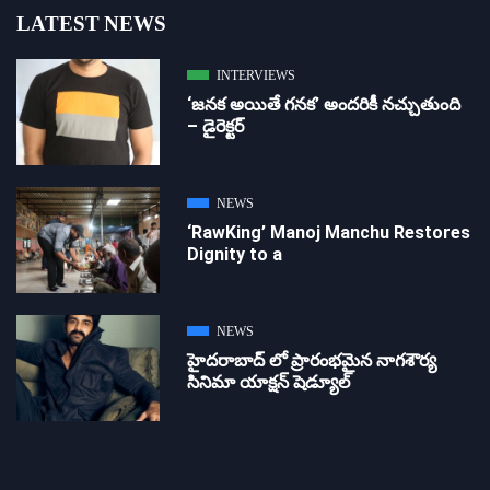
LATEST NEWS
INTERVIEWS
‘జ‌న‌క అయితే గ‌న‌క‌’ అందరికీ నచ్చుతుంది
– డైరెక్ట‌ర్
NEWS
‘RawKing’ Manoj Manchu Restores
Dignity to a
NEWS
హైదరాబాద్ లో ప్రారంభమైన నాగశౌర్య
సినిమా యాక్షన్ షెడ్యూల్