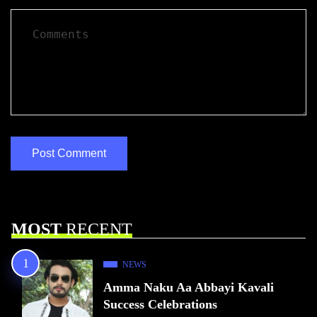
MOST
RECENT
NEWS
Amma Naku Aa Abbayi Kavali
Success Celebrations