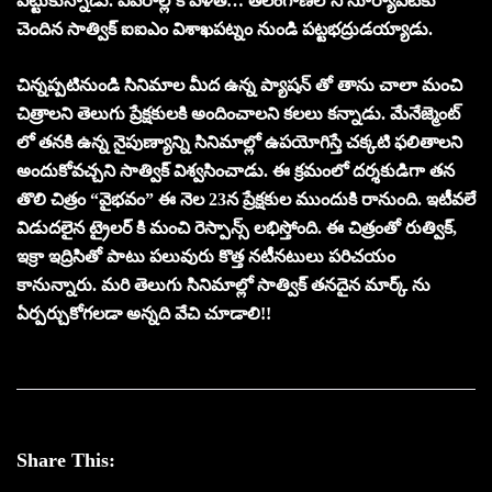
పట్టుకున్నాడు. వివరాల్లోకి వెళితే… తెలంగాణలోని సూర్యాపేటకు
చెందిన సాత్విక్ ఐఐఎం విశాఖపట్నం నుండి పట్టభద్రుడయ్యాడు.
చిన్నప్పటినుండి సినిమాల మీద ఉన్న ప్యాషన్ తో తాను చాలా మంచి
చిత్రాలని తెలుగు ప్రేక్షకులకి అందించాలని కలలు కన్నాడు. మేనేజ్మెంట్
లో తనకి ఉన్న నైపుణ్యాన్ని సినిమాల్లో ఉపయోగిస్తే చక్కటి ఫలితాలని
అందుకోవచ్చని సాత్విక్ విశ్వసించాడు. ఈ క్రమంలో దర్శకుడిగా తన
తొలి చిత్రం “వైభవం” ఈ నెల 23న ప్రేక్షకుల ముందుకి రానుంది. ఇటీవలే
విడుదలైన ట్రైలర్ కి మంచి రెస్పాన్స్ లభిస్తోంది. ఈ చిత్రంతో రుత్విక్,
ఇక్రా ఇద్రిసితో పాటు పలువురు కొత్త నటీనటులు పరిచయం
కానున్నారు. మరి తెలుగు సినిమాల్లో సాత్విక్ తనదైన మార్క్ ను
ఏర్పర్చుకోగలడా అన్నది వేచి చూడాలి!!
Share This: