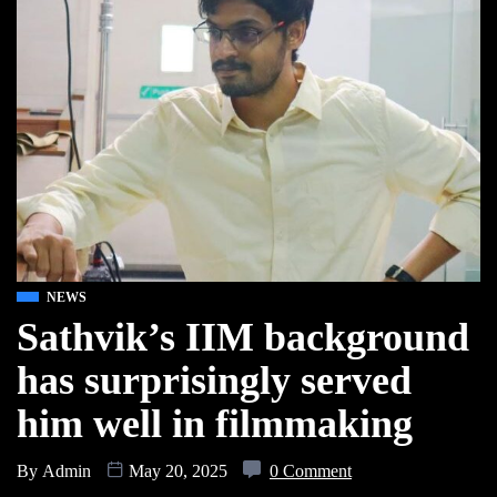
NEWS
Sathvik’s IIM background
has surprisingly served
him well in filmmaking
By
Admin
May 20, 2025
0 Comment