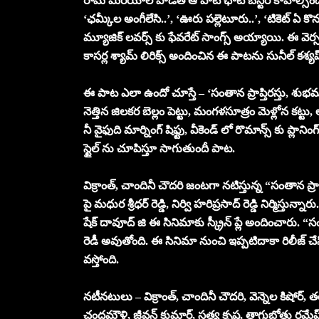
రామ్ మిరియాల పాడితే ఆ పాట ఛాట్ బస్టర్ కావాల్సిందే. ‘చిట
‘ఛమ్కీల అంగీలేసి..’, ‘ఊరు పల్లెటూరు..’, ‘టికెట్ 
మ్యూజిక్ లవర్స్ కు ఫేవరేట్ సాంగ్స్ అయ్యాయి. ఈ వెర్సట
కాసర్ల శ్యామ్ లిరిక్స్ అందించిన ఈ పాటను సునీల్ కశ్యప
ఈ పాట ఎలా ఉందో చూస్తే – ‘సంతాన ప్రాప్తిరస్తు, శుభమస్త
నెత్తిన జిలకర బెల్లం పెట్టు, మంగళసూత్రం మెళ్లోన కట్టు, లక
నీ వైఫుది మార్నింగ్ షిఫ్టు, వీకెండ్ లో రొమాన్స్ కు ప్ల
స్టైల్ ను చూపిస్తూ సాగుతుందీ పాట.
విక్రాంత్, చాందినీ చౌదరి జంటగా నటిస్తున్న “సంతాన ప్రాప
పై మధుర శ్రీధర్ రెడ్డి, నిర్వి హరిప్రసాద్ రెడ్డి నిర్మిస్తు
షేక్ దావూద్ జి ఈ సినిమాకు స్క్రీన్ ప్లే అందించారు. “సంత
రెడీ అవుతోంది. ఈ సినిమా నుంచి ఇప్పటిదాకా రిలీజ్ చేసి
వస్తోంది.
నటీనటులు – విక్రాంత్, చాందినీ చౌదరి, వెన్నెల కిషోర్,
చంద్రమౌళి, జీవన్ కుమార్, సత్య కృష్ణ, తాగుబోతు రమేష్