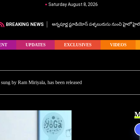
Saturday August 8, 2026
BREAKING NEWS
అన్నపూర్ణ స్టూడియోస్ పళ్ళబురుసు నుంచి హైలో హైలో హ
ENT
UPDATES
EXCLUSIVES
VIDEOS
g sung by Ram Miriyala, has been released
M