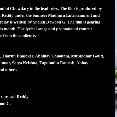
dini Chowdary in the lead roles. The film is produced by
 Reddy under the banners Madhura Entertainment and
nplay is written by Sheikh Dawood G. The film is gearing
this month. The lyrical songs and promotional content
se from the audience.
e, Tharun Bhascker, Abhinav Gomatam, Muralidhar Goud,
umar, Satya Krishna, Tagubothu Ramesh, Abhay
nd others.
ariprasad Reddy
ood G.