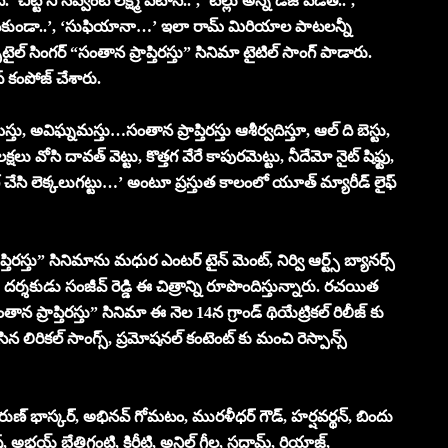
్టి నీ నవ్వంటే లక్ష్మీ పటాసే..’, ‘టిల్లు అన్న డీజే పెడితే..’,
ఏ కొనకుండా..’, ‘సుఫియానా…’ ఇలా రామ్ మిరియాల పాటలన్నీ
ైల్ సింగర్ “సంతాన ప్రాప్తిరస్తు” సినిమా టైటిల్ సాంగ్ పాడారు.
్ కంపోజ్ చేశారు.
ు, అవిఘ్నమస్తు…సంతాన ప్రాప్తిరస్తు ఆశీర్వదిస్తూ, ఆల్ ది బెస్టు,
్షలు వోసి దావత్ వెట్టు, కొత్తగ వేరే కాపురమెట్టు, నీదేమో నైట్ షిఫ్టు,
ానింగ్ చేసి లెక్కలుగట్టు…’ అంటూ ప్రస్తుత కాలంలో యూత్ మ్యారీడ్ లైఫ్
్తిరస్తు” సినిమాను మధుర ఎంటర్ టైన్ మెంట్, నిర్వి ఆర్ట్స్ బ్యానర్స్
న్నారు. దర్శకుడు సంజీవ్ రెడ్డి ఈ చిత్రాన్ని రూపొందిస్తున్నారు. రచయిత
ాన ప్రాప్తిరస్తు” సినిమా ఈ నెల 14న గ్రాండ్ థియేట్రికల్ రిలీజ్ కు
న లిరికల్ సాంగ్స్, ప్రమోషనల్ కంటెంట్ కు మంచి రెస్పాన్స్
 తరుణ్ భాస్కర్, అభినవ్ గోమటం, మురళీధర్ గౌడ్, హర్షవర్థన్, బిందు
, అభయ్ బేతిగంటి, కిరీటి, అనిల్ గీల, సద్దామ్, రియాజ్,