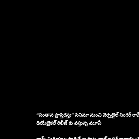
“సంతాన ప్రాప్తిరస్తు” సినిమా నుంచి వెర్సటైల్ సింగర్ 
థియేట్రికల్ రిలీజ్ కు వస్తున్న మూవీ