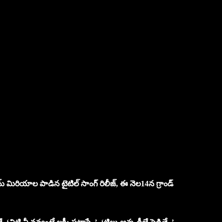
రామ్ మిరియాల పాడిన టైటిల్ సాంగ్ రిలీజ్, ఈ నెల14న గ్రాండ్