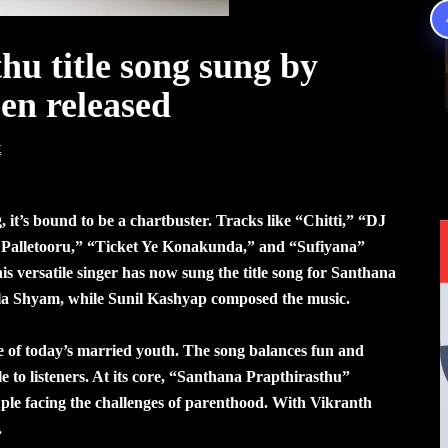
hu title song sung by
en released
t
 it’s bound to be a chartbuster. Tracks like “Chitti,” “DJ
u Palletooru,” “Ticket Ye Konakunda,” and “Sufiyana”
s versatile singer has now sung the title song for Santhana
la Shyam, while Sunil Kashyap composed the music.
yle of today’s married youth. The song balances fun and
e to listeners. At its core, “Santhana Prapthirasthu”
ouple facing the challenges of parenthood. With Vikranth
.