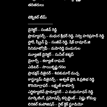
తదితరులు
టెక్నికల్ టీమ్
——————–
డైరెక్టర్ – సంజీవ్ రెడ్డి
ప్రొడ్యూసర్స్ – మధుర శ్రీధర్ రెడ్డి, నిర్వి హరిప్రసాద్ రెడ్డి
స్టోరీ, స్క్రీన్ ప్లే – సంజీవ్ రెడ్డి, షేక్ దావూద్.జి
సినిమాటోగ్రఫీ – మహిరెడ్డి పండుగుల
మ్యూజిక్ డైరెక్టర్ – సునీల్ కశ్యప్
డైలాగ్స్ – కల్యాణ్ రాఘవ్
ఎడిటర్ – సాయికృష్ణ గనల
ప్రొడక్షన్ డిజైనర్ – శివకుమార్ మచ్చ
కాస్ట్యూమ్ డిజైనర్స్ – అశ్వత్ భైరి, కె.ప్రతిభ రెడ్డి
కొరియోగ్రాఫర్ – లక్ష్మణ్ కాళహస్తి
ఎగ్జిక్యూటివ్ ప్రొడ్యూసర్ – ఎ మధుసూధన్ రెడ్డి
మార్కెటింగ్, ప్రమోషన్స్ కన్సల్టెంట్ – విష్ణు కోమల్ల
లిరికల్ కంపోజిషన్ – రైట్ క్లిక్ స్టూడియో