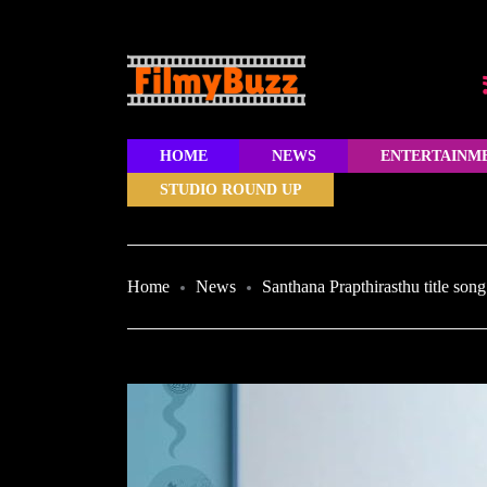
HOME
NEWS
ENTERTAINM
STUDIO ROUND UP
Home
News
Santhana Prapthirasthu title son