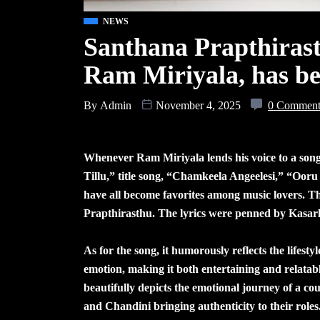
NEWS
Santhana Prapthirast
Ram Miriyala, has be
By
Admin
November 4, 2025
0 Commen
Whenever Ram Miriyala lends his voice to a song,
Tillu,” title song, “Chamkeela Angeelesi,” “Oor
have all become favorites among music lovers. Thi
Prapthirasthu. The lyrics were penned by Kasar
As for the song, it humorously reflects the lifest
emotion, making it both entertaining and relatabl
beautifully depicts the emotional journey of a c
and Chandini bringing authenticity to their roles