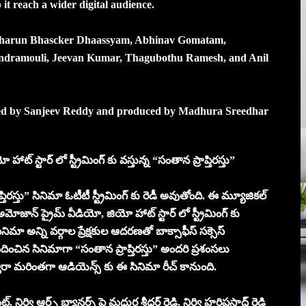
it reach a wider digital audience.
, Tharun Bhascker Dhaassyam, Abhinav Gomatam,
ndramouli, Jeevan Kumar, Thagubothu Ramesh, and Anil
cted by Sanjeev Reddy and produced by Madhura Sreedhar
 స్టార్ లో స్ట్రీమింగ్ కు వస్తున్న “సంతాన ప్రాప్తిరస్తు”
తిరస్తు” సినిమా ఓటీటీ స్ట్రీమింగ్ కు రెడీ అవుతోంది. ఈ మ్యూజికల్
జాన్ ప్రైమ్ వీడియో, జియో హాట్ స్టార్ లో స్ట్రీమింగ్ కు
ిమా అన్ని వర్గాల ప్రేక్షకుల ఆదరణతో బాక్సాఫీస్ సక్సెస్
ంచిన సినిమాగా “సంతాన ప్రాప్తిరస్తు” అందరి ప్రశంసలు
్వారా మరింతగా ఆడియెన్స్ కు ఈ సినిమా రీచ్ కానుంది.
వి ఆర్ట్స్ బ్యానర్స్ పై మధుర శ్రీధర్ రెడ్డి, నిర్వి హరిప్రసాద్ రెడ్డి