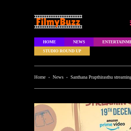
HOME
NEWS
ENTERTAINM
STUDIO ROUND UP
Home
News
Santhana Prapthirasthu streami