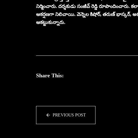
నిర్మించారు. దర్శకుడు సంజీవ్ రెడ్డి రూపొందించారు.
ఆకర్షణగా నిలిచాయి. వెన్నెల కిషోర్, తరుణ్ భాస్కర్, అ
ఆకట్టుకున్నారు.
Share This:
PREVIOUS POST