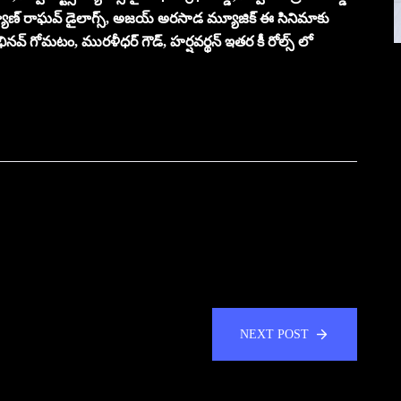
 కల్యాణ్ రాఘవ్ డైలాగ్స్, అజయ్ అరసాడ మ్యూజిక్ ఈ సినిమాకు
భినవ్ గోమటం, మురళీధర్ గౌడ్, హర్షవర్థన్ ఇతర కీ రోల్స్ లో
NEXT POST