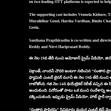
on two leading OTT platforms is expected to help 
The supporting cast includes Vennela Kishore
Muralidhar Goud, Harsha Vardhan, Bindu Cha
Geela.
Santhana Prapthirasthu is co-written and dire
Reddy and Nirvi Hariprasad Reddy.
ఈ నెల 19వ తేదీ నుంచి అమోజాన్ ప్రైమ్ వీడియో, జియో హాట్
విక్రాంత్, చాందినీ చౌదరి జంటగా నటించిన “సంతాన ప్రాప్
ఫ్యామిలీ ఎంటర్ టైనర్ మూవీ ఈ నెల 19వ తేదీ నుంచి అమో
రాబోతోంది. గత నెల 14న థియేట్రికల్ రిలీజ్ వచ్చిన ఈ సిన
అందుకుంది. వినోదంతో పాటు ఒక మంచి సందేశాన్ని అంది
దక్కించుకుంది. ఇప్పుడు ప్రైమ్ వీడియో, హాట్ స్టార్ ద
“సంతాన ప్రాప్తిరస్తు” సినిమాను మధుర ఎంటర్ టైన్ మెంట్, నిర్