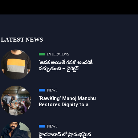
LATEST NEWS
INTERVIEWS
‘జ‌న‌క అయితే గ‌న‌క‌’ అందరికీ
నచ్చుతుంది – డైరెక్ట‌ర్
NEWS
‘RawKing’ Manoj Manchu
Restores Dignity to a
NEWS
హైదరాబాద్ లో ప్రారంభమైన