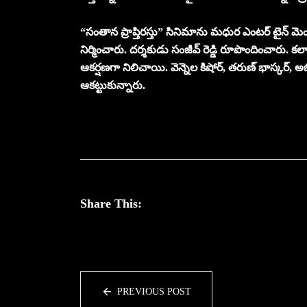
“సంతాన ప్రాప్తిరస్తు” సినిమాను మధుర ఎంటర్ టైన్ మెంట్, నిర్
నిర్మించారు. దర్శకుడు సంజీవ్ రెడ్డి రూపొందించారు.
ఆకర్షణగా నిలిచాయి. వెన్నెల కిషోర్, తరుణ్ భాస్కర్, అ
ఆకట్టుకున్నారు.
Share This:
PREVIOUS POST