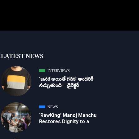
LATEST NEWS
INTERVIEWS
‘జ‌న‌క అయితే గ‌న‌క‌’ అందరికీ
నచ్చుతుంది – డైరెక్ట‌ర్
NEWS
‘RawKing’ Manoj Manchu
Restores Dignity to a