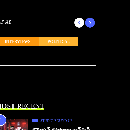
ణ్ తేజ్
Makutam to Relea
INTERVIEWS
POLITICAL
OST
RECENT
STUDIO ROUND UP