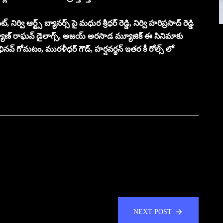
వి ఆర్ట్స్ బ్యానర్స్ పై మధుర శ్రీధర్ రెడ్డి, నిర్వి హరిప్రసాద్ రెడ్డి
 కల్యాణ్ రాఘవ్ డైలాగ్స్, అజయ్ అరసాడ మ్యూజిక్ ఈ సినిమాకు
భినవ్ గోమటం, మురళీధర్ గౌడ్, హర్షవర్థన్ ఇతర కీ రోల్స్ లో
NEXT POST