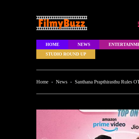
HOME
NEWS
ENTERTAINM
STUDIO ROUND UP
Home
News
Santhana Prapthirasthu Rules O