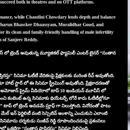
 succeed both in theatres and on OTT platforms.
ormance, while Chandini Chowdary lends depth and balance
e, Tharun Bhascker Dhaassyam, Muralidhar Goud, and
 its clean and family-friendly handling of male infertility
on of Sanjeev Reddy.
లేస్ లో ట్రెండ్ అవుతున్న మ్యూజికల్ ఫ్యామిలీ ఎంటర్ టైనర్ “సంతాన
తిరస్తు” సినిమా ఓటీటీ వేదికలపై ప్రేక్షకులకు మరింత రీచ్ అవుతోంది.
ాట్ స్టార్ లో ఈ సినిమా స్ట్రీమింగ్ అవుతోంది. ప్రేక్షకాదరణతో
 లో, అమోజాన్ ప్రైమ్ వీడియోలో టాప్ 10 ఇండియన్ మూవీస్ లో
 మంచి కంటెంట్ ఉన్న సినిమాకు థియేటర్స్ లోనే కాదు ఓటీటీల్లోనూ
తు” టాప్ లో ట్రెండ్ అవడమే ప్రూఫ్ గా నిలుస్తోంది. వినోదంతో పాటు
మేల్ ఇన్ ఫెర్టిలిటీ వంటి సెన్సిటివ్ అంశాన్ని ఎంచుకుని ఎలాంటి
ినిమాను దర్శకుడు సంజీవ్ రెడ్డి రూపొందించడంపై ప్రశంసలు
్లో ఒకటిగా “సంతాన ప్రాప్తిరస్తు” సినిమా నిలిచింది.