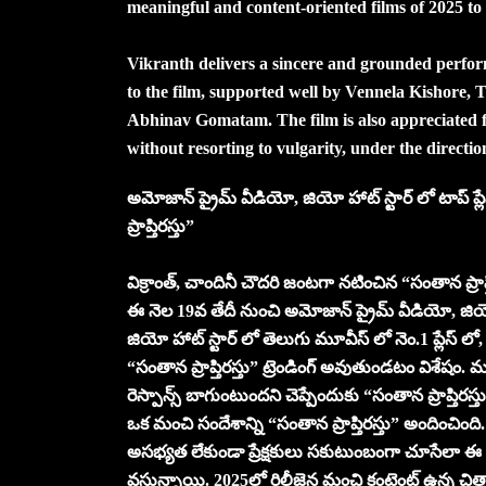
meaningful and content-oriented films of 2025 to
Vikranth delivers a sincere and grounded perf
to the film, supported well by Vennela Kishor
Abhinav Gomatam. The film is also appreciated for
without resorting to vulgarity, under the directi
అమోజాన్ ప్రైమ్ వీడియో, జియో హాట్ స్టార్ లో టాప్ ప్
ప్రాప్తిరస్తు”
విక్రాంత్, చాందినీ చౌదరి జంటగా నటించిన “సంతాన ప్రాప్
ఈ నెల 19వ తేదీ నుంచి అమోజాన్ ప్రైమ్ వీడియో, జియో హ
జియో హాట్ స్టార్ లో తెలుగు మూవీస్ లో నెం.1 ప్లేస్
“సంతాన ప్రాప్తిరస్తు” ట్రెండింగ్ అవుతుండటం విశేషం.
రెస్పాన్స్ బాగుంటుందని చెప్పేందుకు “సంతాన ప్రాప్తిరస్
ఒక మంచి సందేశాన్ని “సంతాన ప్రాప్తిరస్తు” అందించింది. 
అసభ్యత లేకుండా ప్రేక్షకులు సకుటుంబంగా చూసేలా ఈ స
వస్తున్నాయి. 2025లో రిలీజైన మంచి కంటెంట్ ఉన్న చిత్రాల