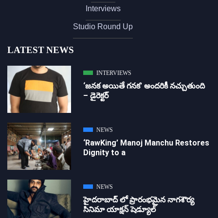
Interviews
Studio Round Up
LATEST NEWS
INTERVIEWS
‘జ‌న‌క అయితే గ‌న‌క‌’ అందరికీ నచ్చుతుంది
– డైరెక్ట‌ర్
NEWS
‘RawKing’ Manoj Manchu Restores
Dignity to a
NEWS
హైదరాబాద్ లో ప్రారంభమైన నాగశౌర్య
సినిమా యాక్షన్ షెడ్యూల్