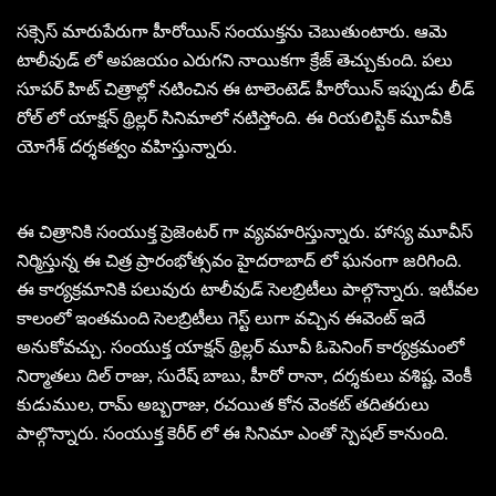
సక్సెస్ మారుపేరుగా హీరోయిన్ సంయుక్తను చెబుతుంటారు. ఆమె
టాలీవుడ్ లో అపజయం ఎరుగని నాయికగా క్రేజ్ తెచ్చుకుంది. పలు
సూపర్ హిట్ చిత్రాల్లో నటించిన ఈ టాలెంటెడ్ హీరోయిన్ ఇప్పుడు లీడ్
రోల్ లో యాక్షన్ థ్రిల్లర్ సినిమాలో నటిస్తోంది. ఈ రియలిస్టిక్ మూవీకి
యోగేశ్ దర్శకత్వం వహిస్తున్నారు.
ఈ చిత్రానికి సంయుక్త ప్రెజెంటర్ గా వ్యవహరిస్తున్నారు. హాస్య మూవీస్
నిర్మిస్తున్న ఈ చిత్ర ప్రారంభోత్సవం హైదరాబాద్ లో ఘనంగా జరిగింది.
ఈ కార్యక్రమానికి పలువురు టాలీవుడ్ సెలబ్రిటీలు పాల్గొన్నారు. ఇటీవల
కాలంలో ఇంతమంది సెలబ్రిటీలు గెస్ట్ లుగా వచ్చిన ఈవెంట్ ఇదే
అనుకోవచ్చు. సంయుక్త యాక్షన్ థ్రిల్లర్ మూవీ ఓపెనింగ్ కార్యక్రమంలో
నిర్మాతలు దిల్ రాజు, సురేష్ బాబు, హీరో రానా, దర్శకులు వశిష్ట, వెంకీ
కుడుముల, రామ్ అబ్బరాజు, రచయిత కోన వెంకట్ తదితరులు
పాల్గొన్నారు. సంయుక్త కెరీర్ లో ఈ సినిమా ఎంతో స్పెషల్ కానుంది.