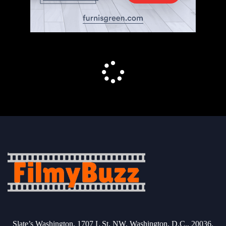
Slate’s Washington, 1707 L St. NW, Washington, D.C., 20036.