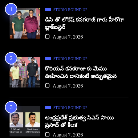
STUDIO ROUND UP
డిసి తో లోకేష్ కనగరాజ్ గారు హీరోగా
బ్లాక్‌బస్టర్
August 7, 2026
STUDIO ROUND UP
కొరియన్ కనకరాజు కు మేము
ఊహించిన దానికంటే అద్భుతమైన
August 7, 2026
STUDIO ROUND UP
ఆంధ్రప్రదేశ్ ప్రభుత్వ సిఎస్ సాయి
ప్రసాద్ తో కీలక
August 7, 2026