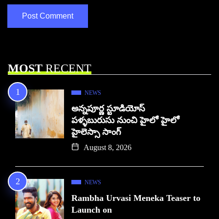
MOST
RECENT
NEWS
అన్నపూర్ణ స్టూడియోస్
పళ్ళబురుసు నుంచి హైలో హైలో
హైలెస్సా సాంగ్
August 8, 2026
NEWS
Rambha Urvasi Meneka Teaser to
Launch on