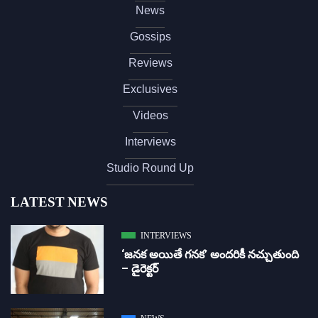
News
Gossips
Reviews
Exclusives
Videos
Interviews
Studio Round Up
LATEST NEWS
INTERVIEWS
‘జ‌న‌క అయితే గ‌న‌క‌’ అందరికీ నచ్చుతుంది
– డైరెక్ట‌ర్