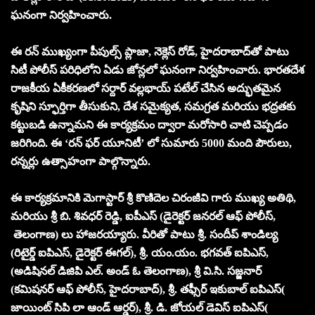
ఘనంగా నిర్వహించారు.
ఈ రన్ ముఖ్యంగా పీపుల్స్ ప్లాజా, నెక్లెస్ రోడ్, హైదరాబాద్‌తో పాటు
సిటీ పోలీస్ పరిధిలోని ఏడు జోన్లలో ఘనంగా నిర్వహించారు. భారతదేశ
రాజకీయ ఏకీకరణలో సర్దార్ వల్లభాయ్ పటేల్ చేసిన అద్భుతమైన
కృషిని స్ఫూర్తిగా తీసుకుని, దేశ సమైక్యత, సమగ్రత మరియు భద్రతకు
కట్టుబడి ఉన్నామని ఈ కార్యక్రమం ద్వారా మరోసారి చాటి చెప్పడం
జరిగింది. ఈ ‘రన్ ఫర్ యూనిటీ’ లో సుమారు 5000 మంది పౌరులు,
రన్నర్లు ఉత్సాహంగా పాల్గొన్నారు.
ఈ కార్యక్రమానికి మెగాస్టార్ శ్రీ కొణిదెల చిరంజీవి గారు ముఖ్య అతిథి,
మరియు శ్రీ బి. శివధర్ రెడ్డి, ఐపీఎస్ (డైరెక్టర్ జనరల్ ఆఫ్ పోలీస్,
తెలంగాణ) లు హాజరయ్యారు. వీరితో పాటు శ్రీ. సందీప్ శాండిల్య
(రిటైర్డ్ ఐపిఎస్, డైరెక్టర్ ఈగల్), శ్రీ. యం.యం. భగవత్ ఐపిఎస్,
(అడిషినల్ డిజిపి ఎల్. అండ్ ఓ తెలంగాణ), శ్రీ వి.సి. సజ్జనార్
(కమిషనర్ ఆఫ్ పోలీస్, హైదరాబాద్), శ్రీ. తఫ్సీర్ ఇకుబాల్ ఐపిఎస్(
జాయింట్ సిపి లా ఆండ్ ఆర్డర్), శ్రీ. డి. జోయల్ డెవిస్ ఐపిఎస్(