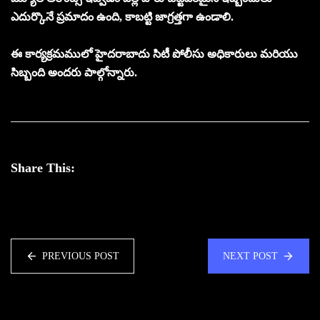
ఎదుర్కొనే ప్రమాదం ఉంది, కాబట్టి జాగ్రత్తగా ఉండాలి.
ఈ కార్యక్రమములో హైదరాబాదు సిటీ పోలీసు అధికారులు మరియు
సిబ్బంది అందరు పాల్గోన్నారు.
Share This:
PREVIOUS POST
NEXT POST