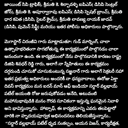
జాయింట్ సిపి ట్రాఫిక్), శ్రీమతి కె. శిల్పావళ్ళి ఐపిఎస్( డిసిపి సెంట్రల్
జోన్), శ్రీమతి కె. అపూర్వారావు ఐపిఎస్( డిసిపి స్పెషల్ బ్రాంచ్), శ్రీమతి
ధార కవిత (డిసిపి, సైబర్ క్రైమ్), శ్రీమతి లావణ్య నాయక్ జాదవ్
(డిసిపి, వుమెన్ సేఫ్టీ) మరియు ఇతర పోలీసు అధికారులు పాల్గొన్నారు.
మెగాస్టార్ చిరంజీవి గారు మాట్లాడుతూ: గుడ్ మార్నింగ్, చాలా
ఉత్సాహభరితంగా సాగబోతున్న ఈ కార్యక్రమంలో పాల్గొనడం చాలా
ఆనందంగా ఉంది. ఈ కార్యక్రమంలో నేను పాల్గొనడానికి కారణం రాష్ట్ర
డిజిపి శివధర్ రెడ్డి గారు, అలాగే నా స్నేహితులు ఈ కార్యక్రమం
దగ్గరుండి చూసుకో చూసుకుంటున్న సజ్జనార్ గారు అలాగే సెక్రటరీ సహా
ఇతర ప్రభుత్వ అధికారులు అందరికీ నా ధన్యవాదాలు. ఈరోజు ఏక్తా
దివస్ కార్యక్రమం మన ఐరన్ మాన్ ఆఫ్ ఇండియా సర్దార్ వల్లభాయ్
పటేల్ జయంతి రోజు జరుపుకోవడం అనేది, అటువంటి
మహానుభావుడికి మనం గౌరవ సూచికంగా ఇస్తున్న ఘనమైన నివాళి
అని భావిస్తున్నాను. హాట్సాఫ్, ఈ కార్యక్రమాన్ని ఎవరు తలపెట్టారో
వారికి నా హృదయపూర్వక అభినందనలు తెలియజేస్తున్నాను..
“సర్దార్ వల్లభాయ్ పటేల్ ధృడ సంకల్పం, ఆయన విజన్, కార్యదీక్షత,