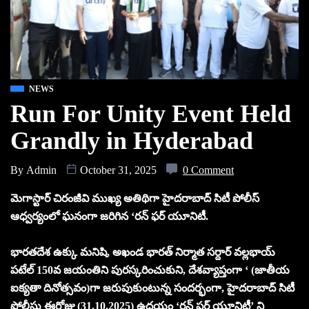
NEWS
Run For Unity Event Held
Grandly in Hyderabad
By
Admin
October 31, 2025
0 Comment
మెగాస్టార్ చిరంజీవి ముఖ్య అతిథిగా హైదరాబాద్ సిటీ పోలీస్
ఆధ్వర్యంలో ఘనంగా జరిగిన ‘రన్ ఫర్ యూనిటీ.
భారతదేశ ఉక్కు మనిషి, అఖండ భారత్ నిర్మాత సర్దార్ వల్లభాయ్
పటేల్ 150వ జయంతిని పురస్కరించుకుని, దేశవ్యాప్తంగా ‘ (జాతీయ
ఐక్యతా దినోత్సవం)గా జరుపుకుంటున్న సందర్భంగా, హైదరాబాద్ సిటీ
పోలీస్లు ఈరోజు (31.10.2025) ఉదయం ‘రన్ ఫర్ యూనిటీ’ ని