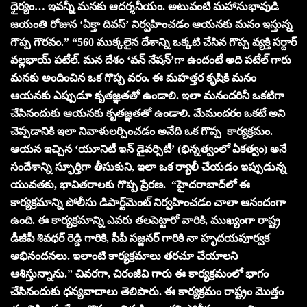
ధైర్యం… ఇవన్నీ మనకు ఆదర్శనీయం. అటువంటి మహానుభావుడి
జయంతి రోజున ‘ఏక్తా దివస్’ నిర్వహించడం ఆయనకు మనం ఇస్తున్న
గొప్ప గౌరవం.” “560 ముక్కలైన దేశాన్ని ఒక్కటి చేసిన గొప్ప వ్యక్తి సర్దార్
వల్లభాయ్ పటేల్. మన దేశం ‘వన్ నేషన్’గా ఉందంటే అది పటేల్ గారు
మనకు అందించిన ఒక గొప్ప వరం. ఈ మహత్తర కృషికి మనం
ఆయనకు ఎప్పుడూ కృతజ్ఞతతో ఉండాలి. ఇలా మనందరినీ ఒకటిగా
చేసినందుకు ఆయనకు కృతజ్ఞతతో ఉండాలి. మేమందరం ఒకటే అని
చెప్పడానికి ఇలా నివాళులర్పించడం అనేది ఒక గొప్ప కార్యక్రమం.
ఆయన ఇచ్చిన ‘యూనిటీ ఇన్ డైవర్సిటీ’ (భిన్నత్వంలో ఏకత్వం) అనే
సందేశాన్ని స్ఫూర్తిగా తీసుకుని, ఇలా ఒక ర్యాలీ చేయడం ఇప్పుడున్న
యువతకు, భావితరాలకు గొప్ప ప్రేరణ. “హైదరాబాద్‌లో ఈ
కార్యక్రమాన్ని పోలీసు డిపార్ట్‌మెంట్ నిర్వహించడం చాలా ఆనందంగా
ఉంది. ఈ కార్యక్రమాన్ని ఎవరు తలపెట్టారో వారికి, ముఖ్యంగా రాష్ట్ర
డీజీపీ శివధర్ రెడ్డి గారికి, సీపీ సజ్జనర్ గారికి నా హృదయపూర్వక
అభినందనలు. ఇలాంటి కార్యక్రమాలు తరచూ చేయాలని
ఆశిస్తున్నాను.” చివరగా, చిరంజీవి గారు ఈ కార్యక్రమంలో భాగం
చేసినందుకు ధన్యవాదాలు తెలిపారు. ఈ కార్యక్రమం రాష్ట్రం మొత్తం