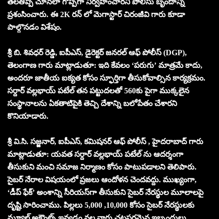
తలతిప్పి చూసేలా గొప్పగా నిర్వహించారని పోలీసు బృందాన్ని
ప్రశంసించారు. ఈ 2K రన్ లో మెగాస్టార్ చిరంజీవి గారు కూడా
పాల్గొనడం విశేషం.
శ్రీ బి. శివధర్ రెడ్డి, ఐపీఎస్, డైరెక్టర్ జనరల్ ఆఫ్ పోలీస్ (DGP),
తెలంగాణ గారు మాట్లాడుతూ: ఇది కేవలం ‘పరుగు’ మాత్రమే కాదు,
అందరూ జాతీయ ఐక్యత కోసం స్ఫూర్తిగా తీసుకోవాల్సిన కార్యక్రమం.
సర్దార్ వల్లభాయ్ పటేల్ తన పట్టుదలతో 560కు పైగా ముక్కలైన
సంస్థానాలను ఏకతాటిపైకి తెచ్చి దేశాన్ని బలోపేతం చేశారని
కొనియాడారు.
శ్రీ వి.సి. సజ్జనార్, ఐపీఎస్, కమిషనర్ ఆఫ్ పోలీస్ , హైదరాబాద్ గారు
మాట్లాడుతూ: యవత సర్దార్ వల్లభాయ్ పటేల్ ను ఆదర్శంగా
తీసుకుని మంచి సమాజ నిర్మాణం కోసం పాటుపడాలని తెలిపారు.
సైబర్ నేరాల విషయంలో ప్రజలు ఆందోళన చెందవద్దు. ముఖ్యంగా,
‘డీప్ ఫేక్’ అంశాన్ని సీరియస్‌గా తీసుకుని సైబర్ నేరస్థుల మూలాలపై
దృష్టి సారించాము. పిల్లలు 5,000 ,10,000 కోసం సైబర్ నేరస్థులకు
మ్యూల్ అకౌంట్స్ ఇవ్వడం వల్ల వారు చట్టపరమైన ఇబ్బందులు