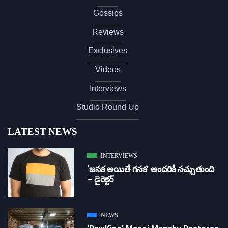
Gossips
Reviews
Exclusives
Videos
Interviews
Studio Round Up
LATEST NEWS
INTERVIEWS
‘జ‌న‌క అయితే గ‌న‌క‌’ అందరికీ నచ్చుతుంది
– డైరెక్ట‌ర్
NEWS