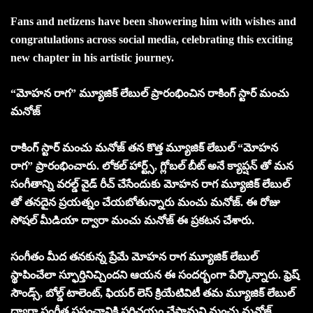
Fans and netizens have been showering him with wishes and
congratulations across social media, celebrating this exciting
new chapter in his artistic journey.
“మోహన రాగ” మ్యూజిక్ లేబుల్ ప్రారంభించిన రాకింగ్ స్టార్ మంచు
మనోజ్
రాకింగ్ స్టార్ మంచు మనోజ్ తన కొత్త మ్యూజిక్ లేబుల్ “మోహన
రాగ” ప్రారంభించారు. లోకల్ హార్ట్స్, గ్లోబల్ బీట్ అనే క్యాప్షన్ తో మన
సంగీతాన్ని వరల్డ్ వైడ్ రీచ్ చేసేందుకు మోహన రాగ మ్యూజిక్ లేబుల్
తో తనదైన ప్రయత్నం చేయబోతున్నారు మంచు మనోజ్. ఈ రోజు
సోషల్ మీడియా ద్వారా మంచు మనోజ్ ఈ ప్రకటన చేశారు.
సంగీతం మీద తనకున్న ప్రేమే మోహన రాగ మ్యూజిక్ లేబుల్
స్థాపించేలా స్ఫూర్తినిచ్చిందని ఆయన ఈ సందర్భంగా పేర్కొన్నారు. ఫ్రెష్
సౌండ్స్, బోల్డ్ టాలెంట్, ఫియర్ లెస్ క్రియేటివిటీ తమ మ్యూజిక్ లేబుల్
ద్వారా సంగీత ప్రపంచానికి పరిచయం చేస్తామని మంచు మనోజ్