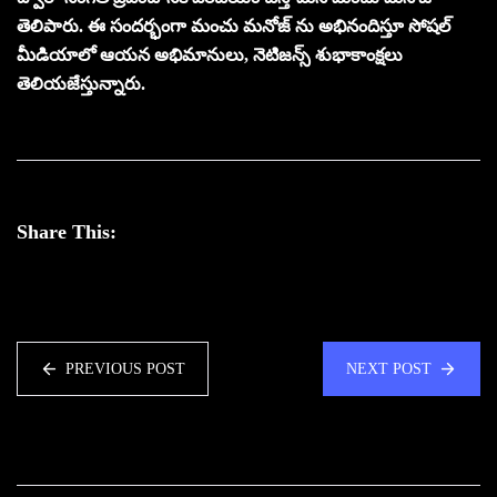
తెలిపారు. ఈ సందర్భంగా మంచు మనోజ్ ను అభినందిస్తూ సోషల్
మీడియాలో ఆయన అభిమానులు, నెటిజన్స్ శుభాకాంక్షలు
తెలియజేస్తున్నారు.
Share This:
PREVIOUS POST
NEXT POST