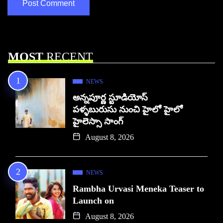
MOST
RECENT
NEWS
అన్నపూర్ణ స్టూడియోస్
పళ్ళబురుసు నుంచి హైలో హైలో
హైలెస్సా సాంగ్
August 8, 2026
NEWS
Rambha Urvasi Meneka Teaser to
Launch on
August 8, 2026