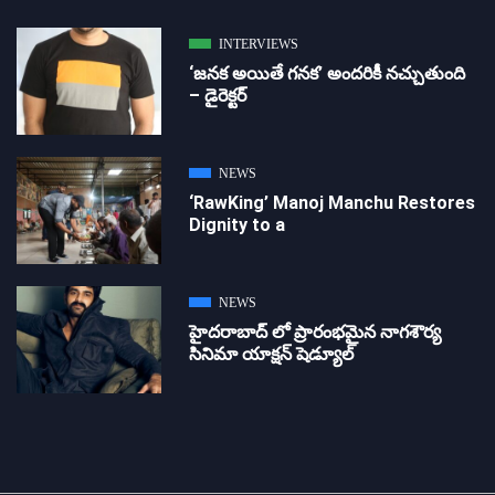
INTERVIEWS
‘జ‌న‌క అయితే గ‌న‌క‌’ అందరికీ నచ్చుతుంది
– డైరెక్ట‌ర్
NEWS
‘RawKing’ Manoj Manchu Restores
Dignity to a
NEWS
హైదరాబాద్ లో ప్రారంభమైన నాగశౌర్య
సినిమా యాక్షన్ షెడ్యూల్