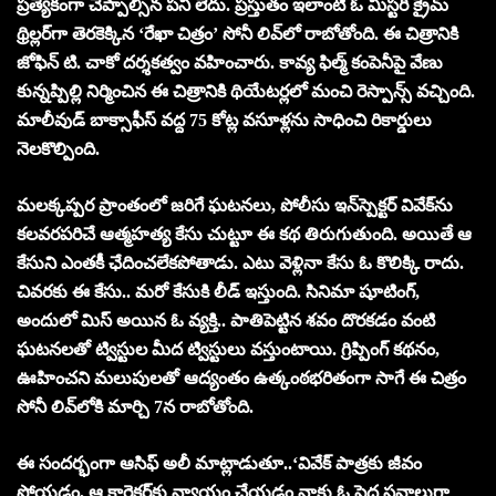
ప్రత్యేకంగా చెప్పాల్సిన పని లేదు. ప్రస్తుతం ఇలాంటి ఓ మిస్టరీ క్రైమ్
థ్రిల్లర్‌గా తెరకెక్కిన ‘రేఖా చిత్రం’ సోనీ లివ్‌లో రాబోతోంది. ఈ చిత్రానికి
జోఫిన్ టి. చాకో దర్శకత్వం వహించారు. కావ్య ఫిల్మ్ కంపెనీపై వేణు
కున్నప్పిల్లి నిర్మించిన ఈ చిత్రానికి థియేటర్లలో మంచి రెస్పాన్స్ వచ్చింది.
మాలీవుడ్ బాక్సాఫీస్ వద్ద 75 కోట్ల వసూళ్లను సాధించి రికార్డులు
నెలకొల్పింది.
మలక్కప్పర ప్రాంతంలో జరిగే ఘటనలు, పోలీసు ఇన్‌స్పెక్టర్ వివేక్‌ను
కలవరపరిచే ఆత్మహత్య కేసు చుట్టూ ఈ కథ తిరుగుతుంది. అయితే ఆ
కేసుని ఎంతకీ ఛేదించలేకపోతాడు. ఎటు వెళ్లినా కేసు ఓ కొలిక్కి రాదు.
చివరకు ఈ కేసు.. మరో కేసుకి లీడ్ ఇస్తుంది. సినిమా షూటింగ్,
అందులో మిస్ అయిన ఓ వ్యక్తి.. పాతిపెట్టిన శవం దొరకడం వంటి
ఘటనలతో ట్విస్టుల మీద ట్విస్టులు వస్తుంటాయి. గ్రిప్పింగ్ కథనం,
ఊహించని మలుపులతో ఆద్యంతం ఉత్కంఠభరితంగా సాగే ఈ చిత్రం
సోనీ లివ్‌లోకి మార్చి 7న రాబోతోంది.
ఈ సందర్భంగా ఆసిఫ్ అలీ మాట్లాడుతూ..‘వివేక్‌ పాత్రకు జీవం
పోయడం, ఆ కారెక్టర్‌కు న్యాయం చేయడం నాకు ఓ పెద్ద సవాలుగా