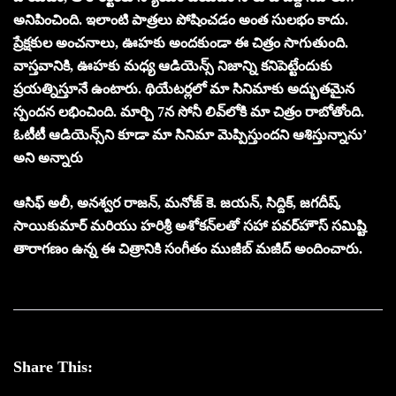
అనిపించింది. ఇలాంటి పాత్రలు పోషించడం అంత సులభం కాదు.
ప్రేక్షకుల అంచనాలు, ఊహకు అందకుండా ఈ చిత్రం సాగుతుంది.
వాస్తవానికి, ఊహకు మధ్య ఆడియెన్స్ నిజాన్ని కనిపెట్టేందుకు
ప్రయత్నిస్తూనే ఉంటారు. థియేటర్లలో మా సినిమాకు అద్భుతమైన
స్పందన లభించింది. మార్చి 7న సోనీ లివ్‌లోకి మా చిత్రం రాబోతోంది.
ఓటీటీ ఆడియెన్స్‌ని కూడా మా సినిమా మెప్పిస్తుందని ఆశిస్తున్నాను’
అని అన్నారు
ఆసిఫ్ అలీ, అనశ్వర రాజన్, మనోజ్ కె. జయన్, సిద్దిక్, జగదీష్,
సాయికుమార్ మరియు హరిశ్రీ అశోకన్‌లతో సహా పవర్‌హౌస్ సమిష్టి
తారాగణం ఉన్న ఈ చిత్రానికి సంగీతం ముజీబ్ మజీద్ అందించారు.
Share This: