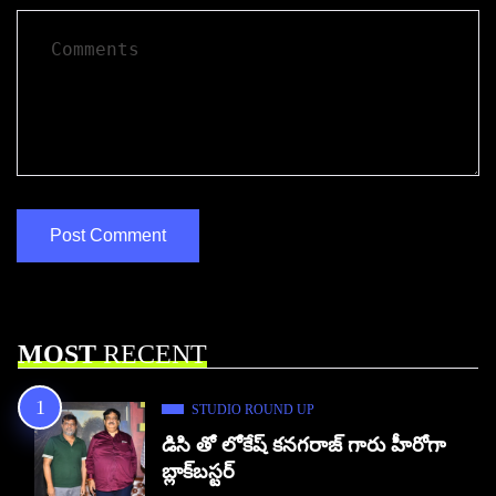
MOST
RECENT
STUDIO ROUND UP
డిసి తో లోకేష్ కనగరాజ్ గారు హీరోగా
బ్లాక్‌బస్టర్