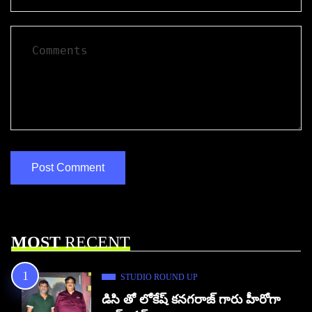
MOST
RECENT
STUDIO ROUND UP
డిసి తో లోకేష్ కనగరాజ్ గారు హీరోగా