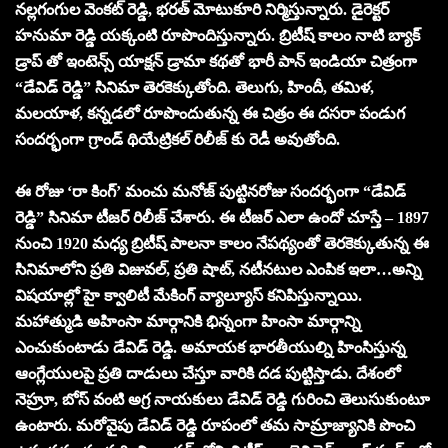
నల్లగంగుల వెంకట్ రెడ్డి, భరత్ మోటుకూరి నిర్మిస్తున్నారు. డైరెక్టర్
హనుమా రెడ్డి యక్కంటి రూపొందిస్తున్నారు. బ్రిటీష్ కాలం నాటి బ్యాక్
డ్రాప్ తో ఇంటెన్స్ యాక్షన్ డ్రామా కథతో భారీ పాన్ ఇండియా చిత్రంగా
“డేవిడ్ రెడ్డి” సినిమా తెరకెక్కుతోంది. తెలుగు, హిందీ, తమిళ,
మలయాళ, కన్నడలో రూపొందుతున్న ఈ చిత్రం ఈ దసరా పండుగ
సందర్భంగా గ్రాండ్ థియేట్రికల్ రిలీజ్ కు రెడీ అవుతోంది.
ఈ రోజు ‘రా కింగ్’ మంచు మనోజ్ పుట్టినరోజు సందర్భంగా “డేవిడ్
రెడ్డి” సినిమా టీజర్ రిలీజ్ చేశారు. ఈ టీజర్ ఎలా ఉందో చూస్తే – 1897
నుంచి 1920 మధ్య బ్రిటీష్ పాలనా కాలం నేపథ్యంతో తెరకెక్కుతున్న ఈ
సినిమాలోని ప్రతి విజువల్, ప్రతి షాట్, నటీనటుల ఎంపిక ఇలా…అన్ని
విషయాల్లో హై క్వాలిటీ మేకింగ్ వ్యాల్యూస్ కనిపిస్తున్నాయి.
మహాత్ముడి అహింసా మార్గానికి భిన్నంగా హింసా మార్గాన్ని
ఎంచుకుంటాడు డేవిడ్ రెడ్డి. అమాయక భారతీయుల్ని హింసిస్తున్న
ఆంగ్లేయులపై ప్రతి దాడులు చేస్తూ వారికి దడ పుట్టిస్తాడు. దేశంలో
నెహ్రూ, బోస్ వంటి అగ్ర నాయకులు డేవిడ్ రెడ్డి గురించి తెలుసుకుంటూ
ఉంటారు. మరోవైపు డేవిడ్ రెడ్డి రూపంలో తమ సామ్రాజ్యానికి పొంచి