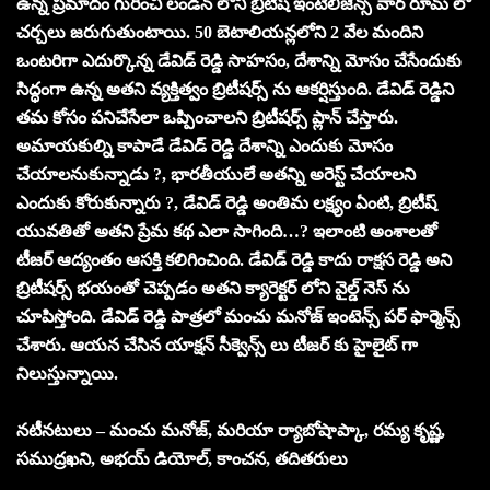
ఉన్న ప్రమాదం గురించి లండన్ లోని బ్రిటీష్ ఇంటెలిజెన్స్ వార్ రూమ్ లో
చర్చలు జరుగుతుంటాయి. 50 బెటాలియన్లలోని 2 వేల మందిని
ఒంటరిగా ఎదుర్కొన్న డేవిడ్ రెడ్డి సాహసం, దేశాన్ని మోసం చేసేందుకు
సిద్ధంగా ఉన్న అతని వ్యక్తిత్వం బ్రిటీషర్స్ ను ఆకర్షిస్తుంది. డేవిడ్ రెడ్డిని
తమ కోసం పనిచేసేలా ఒప్పించాలని బ్రిటీషర్స్ ప్లాన్ చేస్తారు.
అమాయకుల్ని కాపాడే డేవిడ్ రెడ్డి దేశాన్ని ఎందుకు మోసం
చేయాలనుకున్నాడు ?, భారతీయులే అతన్ని అరెస్ట్ చేయాలని
ఎందుకు కోరుకున్నారు ?, డేవిడ్ రెడ్డి అంతిమ లక్ష్యం ఏంటి, బ్రిటీష్
యువతితో అతని ప్రేమ కథ ఎలా సాగింది…? ఇలాంటి అంశాలతో
టీజర్ ఆద్యంతం ఆసక్తి కలిగించింది. డేవిడ్ రెడ్డి కాదు రాక్షస రెడ్డి అని
బ్రిటీషర్స్ భయంతో చెప్పడం అతని క్యారెక్టర్ లోని వైల్డ్ నెస్ ను
చూపిస్తోంది. డేవిడ్ రెడ్డి పాత్రలో మంచు మనోజ్ ఇంటెన్స్ పర్ ఫార్మెన్స్
చేశారు. ఆయన చేసిన యాక్షన్ సీక్వెన్స్ లు టీజర్ కు హైలైట్ గా
నిలుస్తున్నాయి.
నటీనటులు – మంచు మనోజ్, మరియా ర్యాబోషాప్కా, రమ్య కృష్ణ,
సముద్రఖని, అభయ్ డియోల్, కాంచన, తదితరులు