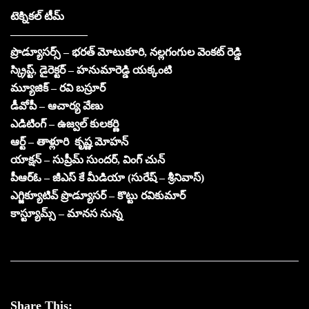
టెక్నికల్ టీమ్
———————
ప్రొడ్యూసర్స్ – భరత్ మోటుకూరి, నల్లగంగుల వెంకట్ రెడ్డి
స్క్రిప్ట్, డైరెక్టర్ – హనుమారెడ్డి యక్కంటి
మ్యూజిక్ – రవి బస్రూర్
డీవోపీ – ఆచార్య వేణు
ఎడిటింగ్ – ఉజ్వల్ కులకర్ణి
ఆర్ట్ – తాళ్లూరి కృష్ణ మోహన్
యాక్షన్ – సుప్రీమ్ సుందర్, వింగ్ చున్
పీఆర్ఓ – జీఎస్ కే మీడియా (సురేష్ – శ్రీనివాస్)
ఎగ్జిక్యూటివ్ ప్రొడ్యూసర్ – కొట్టు రవికుమార్
కాస్ట్యూమ్స్ – మానస నున్న
Share This: