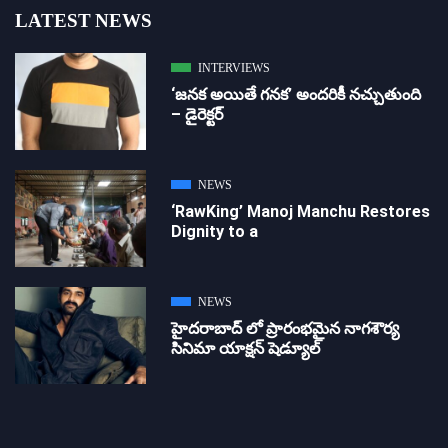
LATEST NEWS
INTERVIEWS
‘జ‌న‌క అయితే గ‌న‌క‌’ అందరికీ నచ్చుతుంది
– డైరెక్ట‌ర్
NEWS
‘RawKing’ Manoj Manchu Restores
Dignity to a
NEWS
హైదరాబాద్ లో ప్రారంభమైన నాగశౌర్య
సినిమా యాక్షన్ షెడ్యూల్