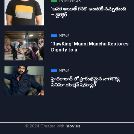
INTERVIEWS
‘జ‌న‌క అయితే గ‌న‌క‌’ అందరికీ నచ్చుతుంది
– డైరెక్ట‌ర్
NEWS
‘RawKing’ Manoj Manchu Restores
Dignity to a
NEWS
హైదరాబాద్ లో ప్రారంభమైన నాగశౌర్య
సినిమా యాక్షన్ షెడ్యూల్
© 2024 Created with
inovies