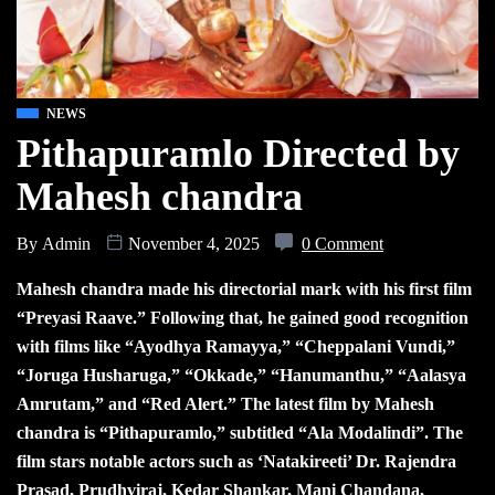
NEWS
Pithapuramlo Directed by
Mahesh chandra
By
Admin
November 4, 2025
0 Comment
Mahesh chandra made his directorial mark with his first film
“Preyasi Raave.” Following that, he gained good recognition
with films like “Ayodhya Ramayya,” “Cheppalani Vundi,”
“Joruga Husharuga,” “Okkade,” “Hanumanthu,” “Aalasya
Amrutam,” and “Red Alert.” The latest film by Mahesh
chandra is “Pithapuramlo,” subtitled “Ala Modalindi”. The
film stars notable actors such as ‘Natakireeti’ Dr. Rajendra
Prasad, Prudhviraj, Kedar Shankar, Mani Chandana,