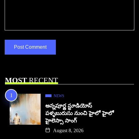
MOST
RECENT
NEWS
అన్నపూర్ణ స్టూడియోస్
పళ్ళబురుసు నుంచి హైలో హైలో
హైలెస్సా సాంగ్
August 8, 2026