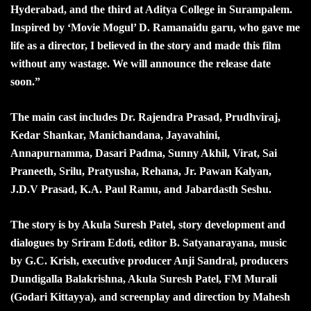
Hyderabad, and the third at Aditya College in Surampalem.
Inspired by ‘Movie Mogul’ D. Ramanaidu garu, who gave me
life as a director, I believed in the story and made this film
without any wastage. We will announce the release date
soon.”
The main cast includes Dr. Rajendra Prasad, Prudhviraj,
Kedar Shankar, Manichandana, Jayavahini,
Annapurnamma, Dasari Padma, Sunny Akhil, Virat, Sai
Praneeth, Srilu, Pratyusha, Rehana, Jr. Pawan Kalyan,
J.D.V Prasad, K.A. Paul Ramu, and Jabardasth Seshu.
The story is by Akula Suresh Patel, story development and
dialogues by Sriram Edoti, editor B. Satyanarayana, music
by G.C. Krish, executive producer Anji Sandral, producers
Dundigalla Balakrishna, Akula Suresh Patel, FM Murali
(Godari Kittayya), and screenplay and direction by Mahesh