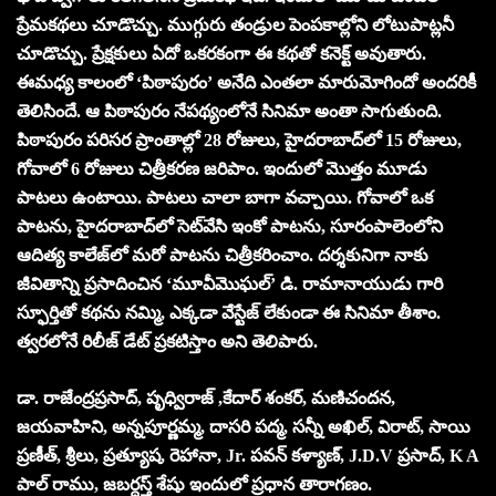
ప్రేమకథలు చూడొచ్చు. ముగ్గురు తండ్రుల పెంపకాల్లోని లోటుపాట్లనీ
చూడొచ్చు. ప్రేక్షకులు ఏదో ఒకరకంగా ఈ కథతో కనెక్ట్‌ అవుతారు.
ఈమధ్య కాలంలో ‘పిఠాపురం’ అనేది ఎంతలా మారుమోగిందో అందరికీ
తెలిసిందే. ఆ పిఠాపురం నేపథ్యంలోనే సినిమా అంతా సాగుతుంది.
పిఠాపురం పరిసర ప్రాంతాల్లో 28 రోజులు, హైదరాబాద్‌లో 15 రోజులు,
గోవాలో 6 రోజులు చిత్రీకరణ జరిపాం. ఇందులో మొత్తం మూడు
పాటలు ఉంటాయి. పాటలు చాలా బాగా వచ్చాయి. గోవాలో ఒక
పాటను, హైదరాబాద్‌లో సెట్‌వేసి ఇంకో పాటను, సూరంపాలెంలోని
ఆదిత్య కాలేజ్‌లో మరో పాటను చిత్రీకరించాం. దర్శకునిగా నాకు
జీవితాన్ని ప్రసాదించిన ‘మూవీమొఘల్‌’ డి. రామానాయుడు గారి
స్ఫూర్తితో కథను నమ్మి, ఎక్కడా వేస్టేజ్‌ లేకుండా ఈ సినిమా తీశాం.
త్వరలోనే రిలీజ్‌ డేట్‌ ప్రకటిస్తాం అని తెలిపారు.
డా. రాజేంద్రప్రసాద్, పృధ్విరాజ్ ,కేదార్ శంకర్, మణిచందన,
జయవాహిని, అన్నపూర్ణమ్మ, దాసరి పద్మ, సన్నీ అఖిల్, విరాట్, సాయి
ప్రణీత్, శ్రీలు, ప్రత్యూష, రెహానా, Jr. పవన్ కళ్యాణ్, J.D.V ప్రసాద్, K A
పాల్ రాము, జబర్దస్త్ శేషు ఇందులో ప్రధాన తారాగణం.