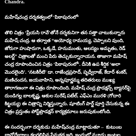
Chandra.
మహేష్‌చంద్ర దర్శకత్వంలో ‘పిఠాపురంలో’
తొలి చిత్రం ‘ప్రేయసి రావే’తోనే దర్శకునిగా తన సత్తా చాటుకున్నారు
మహేష్‌ చంద్ర. ఆ తర్వాత “అయోధ్య రామయ్య, చెప్పాలని వుంది,
జోరుగా హుషారుగా, ఒక్కడే, హనుమంతు, ఆలస్యం అమృతం, రెడ్‌
అలర్ట్‌” చిత్రాలతో మంచి పేరు తెచ్చుకున్నారాయన. తాజాగా మహేష్‌
చంద్ర రూపొందించిన చిత్రం ‘పిఠాపురంలో’. దీనికి ఉప శీర్షిక ‘అలా
మొదలైంది’. ‘నటకిరీటి’ డా. రాజేంద్రప్రసాద్‌, పృధ్వీరాజ్‌, కేదార్‌ శంకర్‌,
మణిచందన, జయవాహిని, అన్నపూర్ణమ్మ తదితరులు ముఖ్య
తారాగణంగా ఈ చిత్రం రూపొందింది. మహేష్‌ చంద్ర ప్రొడక్షన్స్‌ బ్యానర్‌పై
దుండిగల్ల బాలకృష్ణ, ఆకుల సురేష్‌ పటేల్‌, ఎఫ్ఎం మురళి (గోదారి
కిట్టయ్య) ఈ చిత్రాన్ని నిర్మిస్తున్నారు. షూటింగ్‌ పార్ట్‌ పూర్తి చేసుకున్న ఈ
చిత్రం ప్రస్తుతం పోస్ట్‌ప్రొడక్షన్‌ కార్యక్రమాలు జరుపుకుంటోంది.
ఈ సందర్భంగా దర్శకుడు మహేష్‌చంద్ర మాట్లాడుతూ – కుటుంబ
భావోద్వేగాలు కలగలిసిన ప్రేమకథ ఇది. ఇందులో మూడు జంటల