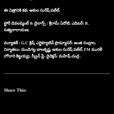
ఈ చిత్రానికి కథ: ఆకుల సురేష్ పటేల్,
స్టోరీ డెవలప్మెంట్ & డైలాగ్స్ : శ్రీరామ్ ఏదోటి, ఎడిటర్: B.
సత్యనారాయణ,
మ్యూజిక్ : G.C క్రిష్, ఎగ్జిక్యూటివ్ ప్రొడ్యూసర్: అంజి సండ్రాల,
నిర్మాతలు: దుండిగల్ల బాలకృష్ణ, ఆకుల సురేష్ పటేల్, FM మురళీ
(గోదారి కిట్టయ్య), స్క్రీన్ ప్లే- డైరెక్షన్: మహేష్ చంద్ర .
Share This: