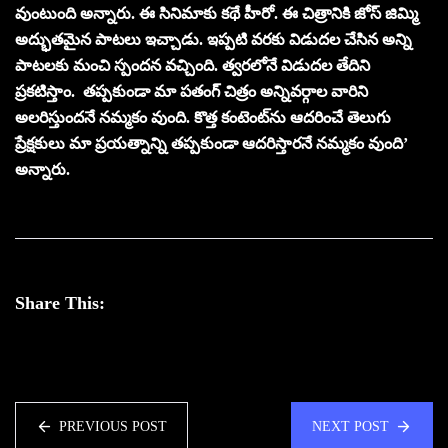
వుంటుంది అన్నారు. ఈ సినిమాకు క‌థే హీరో. ఈ చిత్రానికి జోస్ జిమ్మి
అద్భుత‌మైన పాట‌లు ఇచ్చాడు. ఇప్పటి వరకు విడుదల చేసిన అన్ని
పాటలకు మంచి స్పందన వచ్చింది. త్వరలోనే విడుదల తేదిని
ప్రకటిస్తాం. త‌ప్ప‌కుండా మా ప‌తంగ్ చిత్రం అన్నివ‌ర్గాల వారిని
అల‌రిస్తుంద‌నే న‌మ్మ‌కం వుంది. కొత్త కంటెంట్‌ను ఆదరించే తెలుగు
ప్రేక్షకులు మా ప్రయత్నాన్ని తప్పకుండా ఆదరిస్తారనే నమ్మకం వుంది’
అన్నారు.
Share This:
PREVIOUS POST
NEXT POST