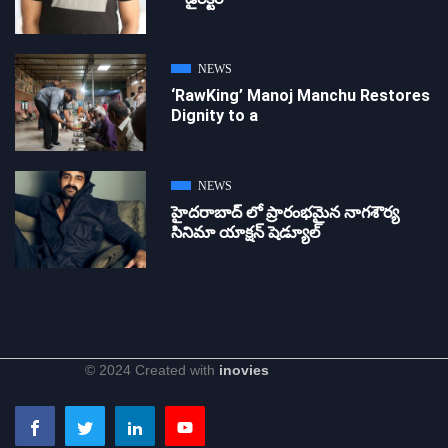
NEWS
‘RawKing’ Manoj Manchu Restores
Dignity to a
NEWS
హైదరాబాద్ లో ప్రారంభమైన నాగశౌర్య
సినిమా యాక్షన్ షెడ్యూల్
© 2024 Created with
inovies