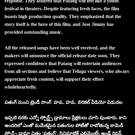
response. They assured that Patang will feel like a youth
festival in theaters. Despite featuring fresh faces, the film
boasts high production quality. They emphasized that the
story itself is the hero of this film, and Jose Jimmy has
provided outstanding music.
All the released songs have been well received, and the
makers will announce the official release date soon. They
expressed confidence that Patang will entertain audiences
from all sections and believe that Telugu viewers, who always
appreciate fresh content, will support their effort
wholeheartedly.
పతంగ్‌ నుంచి ట్రెండీ సాంగ్‌ హవ.. హవ.. లిరికల్ వీడియో విడుదల
ఇప్పటి వరకు ఎన్నో స్పోర్ట్స్ డ్రామాలు ప్రేక్ష‌కులు చూసి వుంటారు. కాని
అందరిలో ఎంతో మమేకమైన ప‌తంగుల పోటీతో రాబోతున్న కామెడీ
స్పోర్ట్స్ డ్రామా చిత్రం ‘ప‌తంగ్’. సినిమాటిక్ ఎలిమెంట్స్ అండ్ రిష‌న్