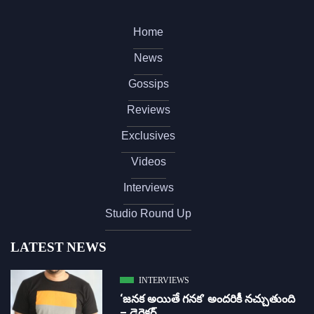
Home
News
Gossips
Reviews
Exclusives
Videos
Interviews
Studio Round Up
LATEST NEWS
INTERVIEWS
‘జ‌న‌క అయితే గ‌న‌క‌’ అందరికీ నచ్చుతుంది
– డైరెక్ట‌ర్