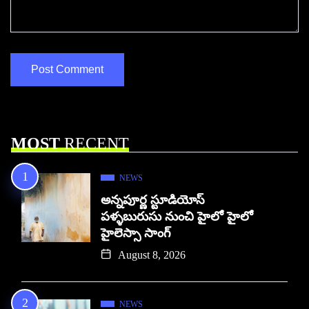
MOST
RECENT
NEWS
అన్నపూర్ణ స్టూడియోస్
పళ్ళబురుసు నుంచి హైలో హైలో
హైలెస్సా సాంగ్
August 8, 2026
NEWS