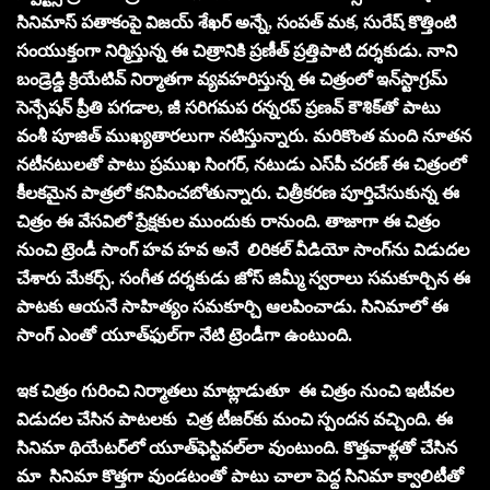
సినిమాస్ ప‌తాకంపై విజ‌య్ శేఖ‌ర్ అన్నే, సంప‌త్ మ‌క, సురేష్ కొత్తింటి
సంయుక్తంగా నిర్మిస్తున్న ఈ చిత్రానికి ప్ర‌ణీత్ ప్ర‌త్తిపాటి ద‌ర్శ‌కుడు. నాని
బండ్రెడ్డి క్రియేటివ్ నిర్మాతగా వ్య‌వ‌హ‌రిస్తున్న ఈ చిత్రంలో ఇన్‌స్టాగ్రమ్
సెన్సేష‌న్ ప్రీతి ప‌గ‌డాల‌, జీ స‌రిగ‌మ‌ప ర‌న్న‌ర‌ప్ ప్ర‌ణ‌వ్ కౌశిక్‌తో పాటు
వంశీ పూజిత్ ముఖ్య‌తార‌లుగా న‌టిస్తున్నారు. మ‌రికొంత మంది నూత‌న
న‌టీన‌టుల‌తో పాటు ప్ర‌ముఖ సింగ‌ర్, న‌టుడు ఎస్‌పీ చ‌ర‌ణ్ ఈ చిత్రంలో
కీల‌క‌మైన పాత్ర‌లో క‌నిపించ‌బోతున్నారు. చిత్రీక‌ర‌ణ పూర్తిచేసుకున్న ఈ
చిత్రం ఈ వేసవిలో ప్రేక్షకుల ముందుకు రానుంది. తాజాగా ఈ చిత్రం
నుంచి ట్రెండీ సాంగ్‌ హవ హవ అనే లిరికల్‌ వీడియో సాంగ్‌ను విడుదల
చేశారు మేకర్స్‌. సంగీత దర్శకుడు జోస్‌ జిమ్మీ స్వరాలు సమకూర్చిన ఈ
పాటకు ఆయనే సాహిత్యం సమకూర్చి ఆలపించాడు. సినిమాలో ఈ
సాంగ్‌ ఎంతో యూత్‌ఫుల్‌గా నేటి ట్రెండీగా ఉంటుంది.
ఇక చిత్రం గురించి నిర్మాతలు మాట్లాడుతూ ఈ చిత్రం నుంచి ఇటీవల
విడుదల చేసిన పాటలకు చిత్ర టీజర్‌కు మంచి స్పందన వచ్చింది. ఈ
సినిమా థియేటర్‌లో యూత్‌ఫెస్టివల్‌లా వుంటుంది. కొత్త‌వాళ్ల‌తో చేసిన
మా సినిమా కొత్త‌గా వుండ‌టంతో పాటు చాలా పెద్ద సినిమా క్వాలిటీతో