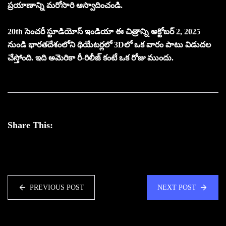
ప్రయాణాన్ని మరోసారి ఆస్వాదించండి.
20th సెంచరీ స్టూడియోస్ ఇండియా ఈ చిత్రాన్ని అక్టోబర్ 2, 2025
నుండి భారతదేశంలోని థియేటర్లలో 3Dలో ఒక వారం పాటు విడుదల
చేస్తోంది. ఇది అమెరికా రీ-రిలీజ్ కంటే ఒక రోజు ముందు.
Share This:
PREVIOUS POST
NEXT POST