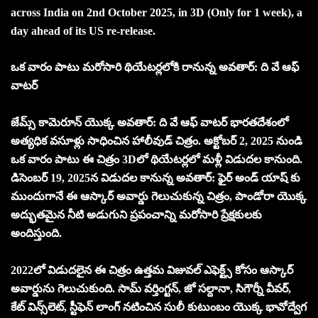
across India on 2nd October 2025, in 3D (Only for 1 week), a
day ahead of its US re-release.
ఒక వారం పాటు మరోసారి థియేటర్లలోకి రానున్న అవతార్: ది వే ఆఫ్
వాటర్
జేమ్స్ కామెరూన్ యొక్క అవతార్: ది వే ఆఫ్ వాటర్ భారతదేశంలో
అత్యధిక వసూళ్లు సాధించిన హాలీవుడ్ చిత్రం. అక్టోబర్ 2, 2025 నుండి
ఒక వారం పాటు ఈ చిత్రం 3Dలో థియేటర్లలో మళ్లీ విడుదల కానుంది.
డిసెంబర్ 19, 2025న విడుదల కానున్న అవతార్: ఫైర్ అండ్ యాష్ కు
ముందుగానే ఈ ఆస్కార్ అవార్డు గెలుచుకున్న చిత్రం, పాండోరా యొక్క
అద్భుతమైన నీటి అడుగుని ప్రపంచాన్ని మరోసారి ప్రేక్షకులకు
అందిస్తుంది.
2022లో విడుదలైన ఈ చిత్రం ఉత్తమ విజువల్ ఎఫెక్ట్స్ కోసం ఆస్కార్
అవార్డును గెలుచుకుంది. సామ్ వర్తింగ్టన్, జో సల్దానా, సిగౌర్నీ వీవర్,
కేట్ విన్స్‌లెట్, స్టీఫెన్ లాంగ్ నటించిన సులీ కుటుంబం యొక్క భావోద్వేగ