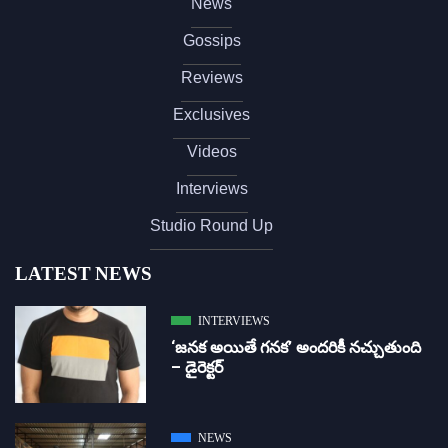
News
Gossips
Reviews
Exclusives
Videos
Interviews
Studio Round Up
LATEST NEWS
INTERVIEWS
‘జ‌న‌క అయితే గ‌న‌క‌’ అందరికీ నచ్చుతుంది
– డైరెక్ట‌ర్
NEWS