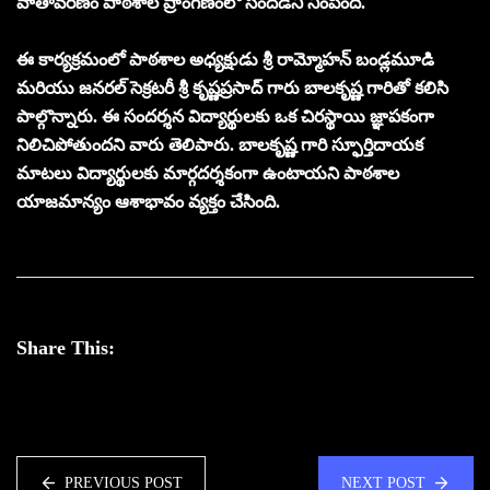
వాతావరణం పాఠశాల ప్రాంగణంలో సందడిని నింపింది.
ఈ కార్యక్రమంలో పాఠశాల అధ్యక్షుడు శ్రీ రామ్మోహన్ బండ్లమూడి
మరియు జనరల్ సెక్రటరీ శ్రీ కృష్ణప్రసాద్ గారు బాలకృష్ణ గారితో కలిసి
పాల్గొన్నారు. ఈ సందర్శన విద్యార్థులకు ఒక చిరస్థాయి జ్ఞాపకంగా
నిలిచిపోతుందని వారు తెలిపారు. బాలకృష్ణ గారి స్ఫూర్తిదాయక
మాటలు విద్యార్థులకు మార్గదర్శకంగా ఉంటాయని పాఠశాల
యాజమాన్యం ఆశాభావం వ్యక్తం చేసింది.
Share This:
PREVIOUS POST
NEXT POST