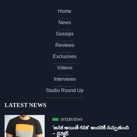
Home
News
Gossips
Reviews
Exclusives
Videos
Interviews
Studio Round Up
LATEST NEWS
INTERVIEWS
‘జ‌న‌క అయితే గ‌న‌క‌’ అందరికీ నచ్చుతుంది
– డైరెక్ట‌ర్