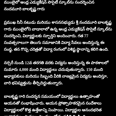
ముంబైలో ఆంధ్ర ఎడ్యుకేషన్ సొసైటీ స్కూల్‌ను సందర్శించిన
నందమూరి బాలకృష్ణ గారు
ప్రముఖ సినీ నటుడు మరియు శాసనసభ్యుడు శ్రీ నందమూరి బాలకృష్ణ
గారు ముంబైలోని వాడాలాలో ఉన్న ఆంధ్ర ఎడ్యుకేషన్ సొసైటీ స్కూల్‌ను
సందర్శించి, విద్యార్థులకు స్ఫూర్తిని అందించారు. గత 77
సంవత్సరాలుగా తెలుగు సమాజానికి విద్యా సేవలు అందిస్తున్న ఈ
సంస్థ, తన గొప్ప చరిత్రతో విద్యా రంగంలో విశిష్ట స్థానాన్ని కలిగి ఉంది.
నర్సరీ నుండి 12వ తరగతి వరకు విద్యను అందిస్తున్న ఈ పాఠశాలలో
సుమారు 4,000 మంది విద్యార్థులు చదువుతున్నారు. 150 మంది
అధ్యాపకులు మరియు సిబ్బంది వీరికి నాణ్యమైన విద్యను అందిస్తూ,
వారి భవిష్యత్తును తీర్చిదిద్దుతున్నారు.
బాలకృష్ణ గారి సందర్శన సమయంలో విద్యార్థులు ఉత్సాహంతో
ఆయనతో సంభాషించారు. ఆయన ప్రోత్సాహకరమైన సందేశాలు
విద్యార్థులలో కొత్త ఉత్తేజాన్ని నింపాయి. విద్యార్థుల ఆనందభరిత