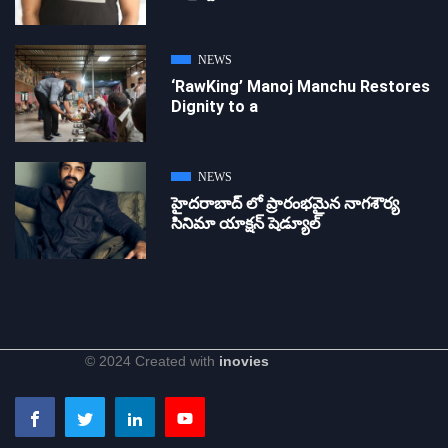
NEWS
‘RawKing’ Manoj Manchu Restores
Dignity to a
NEWS
హైదరాబాద్ లో ప్రారంభమైన నాగశౌర్య
సినిమా యాక్షన్ షెడ్యూల్
© 2024 Created with
inovies