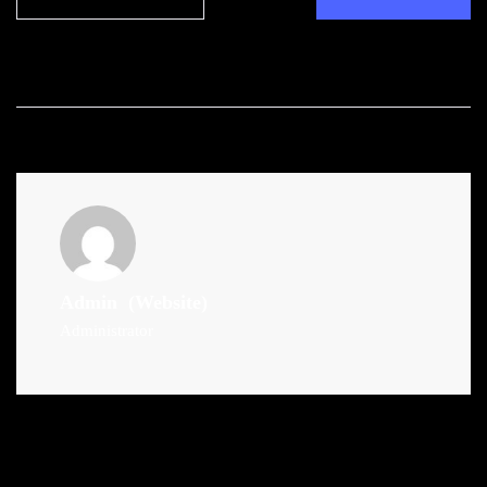
Admin
(Website)
Administrator