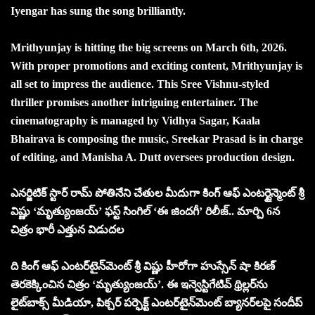
Iyengar has sung the song brilliantly.
Mrithyunjay is hitting the big screens on March 6th, 2026.
With proper promotions and exciting content, Mrithyunjay is
all set to impress the audience. This Sree Vishnu-styled
thriller promises another intriguing entertainer. The
cinematography is managed by Vidhya Sagar, Kaala
Bhairava is composing the music, Sreekar Prasad is in charge
of editing, and Manisha A. Dutt oversees production design.
ఎనర్జిటిక్ స్టార్ రామ్ పోతినేని చేతుల మీదుగా కింగ్ ఆఫ్ ఎంటర్టైన్మెంట్ శ్రీ
విష్ణు ‘మృత్యుంజయ్’ ఫస్ట్ సింగిల్ ‘ఈ జిందగీ’ రిలీజ్.. మార్చి 6న
చిత్రం భారీ ఎత్తున విడుదల
ది కింగ్ ఆఫ్ ఎంటర్‌టైన్‌మెంట్ శ్రీ విష్ణు హీరోగా హుస్సేన్ షా కిరణ్
తెరకెక్కించిన చిత్రం ‘మృత్యుంజయ్’. ఈ ఇన్వెస్టిగేటివ్ థ్రిల్లర్‌ను
లైట్‌బాక్స్ మీడియా, పిక్చర్ పర్ఫెక్ట్ ఎంటర్‌టైన్‌మెంట్ బ్యానర్‌లపై సందీప్