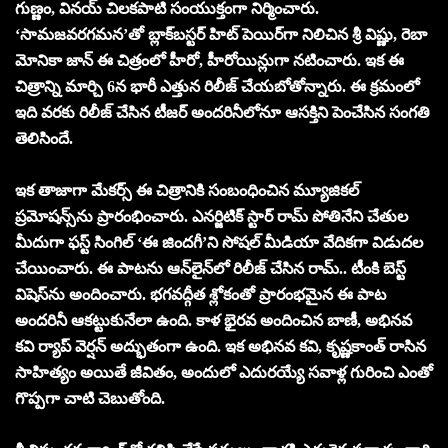
గుణ్ణం, వినయ్ చిలకపాటి సంయుక్తంగా నిర్మించారు.
‘సామజవరగమన’తో బ్లాక్‌బస్టర్ హిట్ పెయిర్‌గా నిలిచిన శ్రీ విష్ణు, రెబా
మోనికా జాన్ ఈ చిత్రంలో హీరో, హీరోయిన్లుగా నటించారు. ఇక ఈ
చిత్రాన్ని మార్చి 6న భారీ ఎత్తున రిలీజ్ చేయబోతోన్నారు. ఈ క్రమంలో
ఇది వరకు రిలీజ్ చేసిన టీజర్ అందరినీలోనూ ఆసక్తిని పెంచేసిన సంగతి
తెలిసిందే.
ఇక తాజాగా మేకర్స్ ఈ చిత్రానికి సంబంధించిన మ్యూజికల్
ప్రమోషన్స్‌ను ప్రారంభించారు. ఎనర్జిటిక్ స్టార్ రామ్ పోతినేని చేతుల
మీదుగా ఫస్ట్ సింగిల్ ‘ఈ జిందగీ’ని సోషల్ మీడియా వేదికగా విడుదల
చేయించారు. ఈ పాటను ఆన్‌లైన్‌లో రిలీజ్ చేసిన రామ్.. టీంకి బెస్ట్
విషెస్‌ను అందించారు. భగవద్గీత శ్లోకంతో ప్రారంభమైన ఈ పాట
అందరినీ ఆకట్టుకునేలా ఉంది. కాళ భైరవ అందించిన బాణీ, అభినవ
కవి ర్యాప్ వెర్షన్ అద్భుతంగా ఉంది. ఇక అభినవ కవి, కృష్ణకాంత్ రాసిన
సాహిత్యం అయితే జీవితం, అందులో ఎదురయ్యే సవాళ్ల గురించి ఎంతో
గొప్పగా చాటి చెబుతోంది.