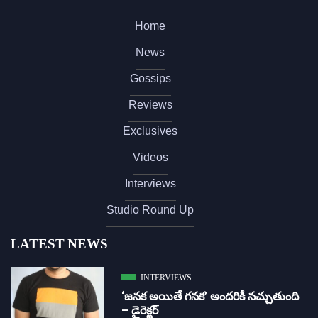
Home
News
Gossips
Reviews
Exclusives
Videos
Interviews
Studio Round Up
LATEST NEWS
INTERVIEWS
‘జ‌న‌క అయితే గ‌న‌క‌’ అందరికీ నచ్చుతుంది
– డైరెక్ట‌ర్