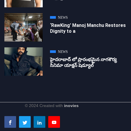
NEWS
‘RawKing’ Manoj Manchu Restores
Dignity to a
NEWS
హైదరాబాద్ లో ప్రారంభమైన నాగశౌర్య
సినిమా యాక్షన్ షెడ్యూల్
© 2024 Created with
inovies