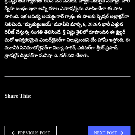
శ్రీ విష్ణు తన గ్యాంగ్‌తో కలిసి చేసే పనులు, వాళ్లకి ఎదురైన సవాళ్లు, వారి
స్నేహ బంధం ఇలా అన్నీ రకాల ఎమోషన్స్‌ను చూపించేలా ఈ పాట
సాగింది. ఇక ఆదిత్య అయ్యంగార్ గాత్రం ఈ పాటకు స్పెషల్ అట్రాక్షన్‌గా
నిలిచింది. ‘మృత్యుంజయ్’ మూవీని మార్చి 6, 2026న భారీ ఎత్తున
రిలీజ్ చేస్తున్న సంగతి తెలిసిందే. శ్రీ విష్ణు శైలిలో రూపొందిన ఈ థ్రిల్లర్
మరో ఆసక్తికరమైన ఎంటర్‌టైనర్‌గా నిలుస్తుందని టీం హామీ ఇస్తోంది. ఈ
మూవీకి సినిమాటోగ్రఫర్‌గా విద్యా సాగర్, ఎడిటర్‌గా శ్రీకర్ ప్రసాద్,
ప్రొడక్షన్ డిజైనర్‌గా మనీషా ఎ. దత్ పని చేశారు.
Share This:
PREVIOUS POST
NEXT POST