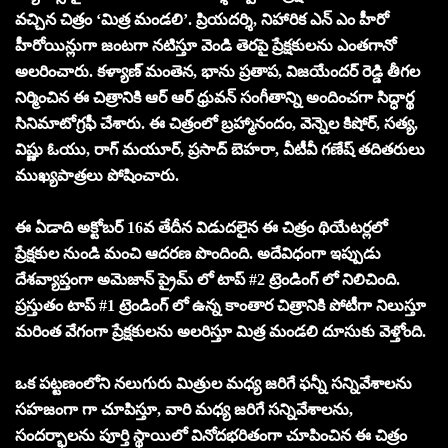
వచ్చిన చిత్రం ‘మిత్ర మండలి’. ప్రియదర్శి, నిహారిక ఎన్ ఎం హీరో
హీరోయిన్లుగా జంటగా నటిస్తూ వెండి తెరపై ప్రేక్షకులను ఎంతగానో
అలరించారు. కళ్యాణ్ మంతెన, భాను ప్రతాప, విజయేందర్ రెడ్డి తీగల
నిర్మించిన ఈ చిత్రానికి ఆర్ ఆర్ ధ్రువన్ సంగీతాన్ని అందించగా సిద్ధార్థ
సినిమాటోగ్రఫీ చేశారు. ఈ చిత్రంలో బ్రహ్మానందం, వెన్నెల కిషోర్, సత్య,
విష్ణు ఓయు, రాగ్ మయూర్, ప్రసాద్ బెహరా, వీటీవీ గణేష్ తదితరులు
ముఖ్యపాత్రలు పోషించారు.
ఈ ఏడాది అక్టోబర్ 16వ తేదీన విడుదలైన ఈ చిత్రం థియేటర్లలో
ప్రేక్షకుల నుండి మంచి ఆదరణ పొందింది. అదేవిధంగా ఇప్పుడు
దేశవ్యాప్తంగా అమెజాన్ ప్రైమ్ లో టాప్ #2 ట్రెండింగ్ లో నిలిచింది.
ప్రస్తుతం టాప్ #1 ట్రెండింగ్ లో ఉన్న కాంతార చిత్రానికి పోటీగా నిలుస్తూ
మరింత వేగంగా ప్రేక్షకులను అలరిస్తూ మిత్ర మండలి దూసుకు వెళ్తోంది.
ఒక పట్టణంలోని నలుగురు మిత్రుల మధ్య జరిగే ఫన్నీ సన్నివేశాలను
సహజంగా గా చూపిస్తూ, వారి మధ్య జరిగే సన్నివేశాలను,
సందర్భాలను పూర్తి స్థాయిలో వినోదభరితంగా చూపించిన ఈ చిత్రం