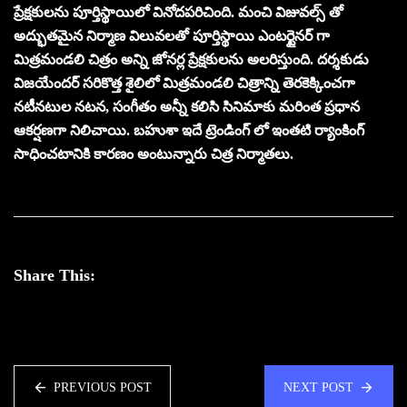
ప్రేక్షకులను పూర్తిస్థాయిలో వినోదపరిచింది. మంచి విజువల్స్ తో
అద్భుతమైన నిర్మాణ విలువలతో పూర్తిస్థాయి ఎంటర్టైనర్ గా
మిత్రమండలి చిత్రం అన్ని జోనర్ల ప్రేక్షకులను అలరిస్తుంది. దర్శకుడు
విజయేందర్ సరికొత్త శైలిలో మిత్రమండలి చిత్రాన్ని తెరకెక్కించగా
నటీనటుల నటన, సంగీతం అన్నీ కలిసి సినిమాకు మరింత ప్రధాన
ఆకర్షణగా నిలిచాయి. బహుశా ఇదే ట్రెండింగ్ లో ఇంతటి ర్యాంకింగ్
సాధించటానికి కారణం అంటున్నారు చిత్ర నిర్మాతలు.
Share This:
PREVIOUS POST
NEXT POST