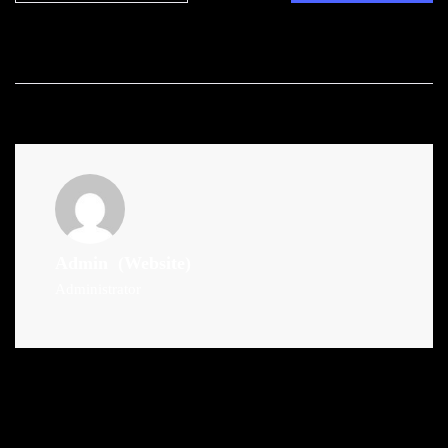
Admin
(Website)
Administrator