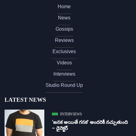
Home
News
Gossips
Reviews
Exclusives
Videos
Interviews
Studio Round Up
LATEST NEWS
INTERVIEWS
‘జ‌న‌క అయితే గ‌న‌క‌’ అందరికీ నచ్చుతుంది
– డైరెక్ట‌ర్