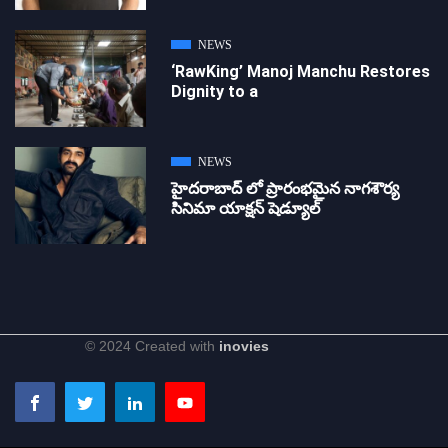
NEWS
‘RawKing’ Manoj Manchu Restores
Dignity to a
NEWS
హైదరాబాద్ లో ప్రారంభమైన నాగశౌర్య
సినిమా యాక్షన్ షెడ్యూల్
© 2024 Created with
inovies